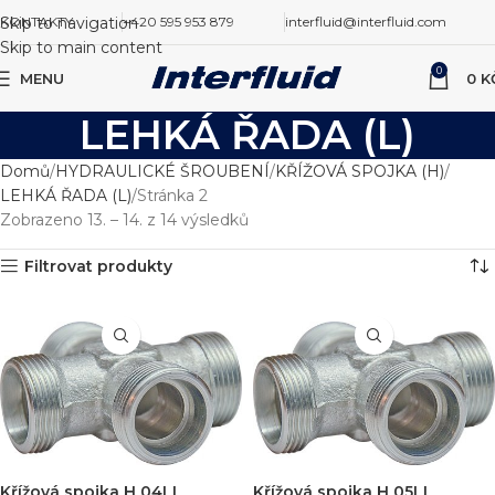
Skip to navigation
KONTAKTY
+420 595 953 879
interfluid@interfluid.com
Skip to main content
0
MENU
0
K
LEHKÁ ŘADA (L)
Domů
HYDRAULICKÉ ŠROUBENÍ
KŘÍŽOVÁ SPOJKA (H)
LEHKÁ ŘADA (L)
Stránka 2
Zobrazeno 13. – 14. z 14 výsledků
Filtrovat produkty
Křížová spojka H 04LL
Křížová spojka H 05LL