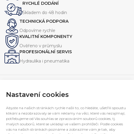
RYCHLÉ DODÁNÍ
Skladem do 48 hodin
TECHNICKÁ PODPORA
Odpovíme rychle
KVALITNÍ KOMPONENTY
Ověřeno v průmyslu
PROFESIONÁLNÍ SERVIS
Hydraulika i pneumatika
Nastavení cookies
Navrhujeme, vyrábíme a servisujeme zařízení pro průmysl.
Specializujeme se na jednoúčelové stroje, hydraulické
Abyste na našich stránkách rychle našli to, co hledáte, ušetřili spoustu
agregáty a technická řešení na míru.
klikání a nezobrazovaly se vám reklamy na věci, které vás nezajímají,
E-mail:
potřebujeme od Vás souhlas se zpracováním souborů cookies, tj.
interfluid@interfluid.com
malých souborů, které se ukládají ve vašem prohlížeči. Podle cookies
Telefon:
(+420) 595 953 879
vás na našich stránkách poznáme a zobrazíme vám je tak, aby
Mobil:
(+420) 606 782 769