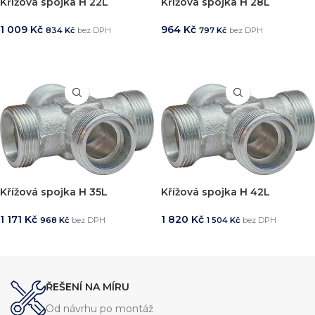
Křížová spojka H 22L
Křížová spojka H 28L
1 009
Kč
964
Kč
834
Kč
bez DPH
797
Kč
bez DPH
PŘIDAT DO KOŠÍKU
PŘIDAT DO KOŠÍKU
Křížová spojka H 35L
Křížová spojka H 42L
1 171
Kč
1 820
Kč
968
Kč
bez DPH
1 504
Kč
bez DPH
PŘIDAT DO KOŠÍKU
PŘIDAT DO KOŠÍKU
ŘEŠENÍ NA MÍRU
Od návrhu po montáž