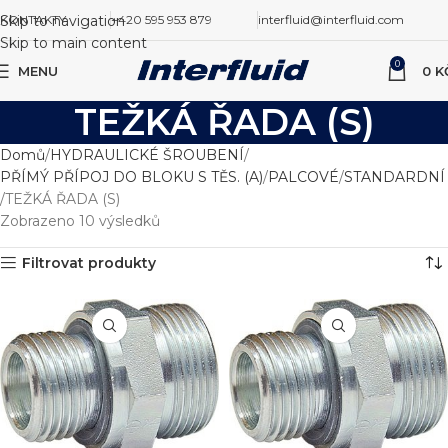
Skip to navigation
KONTAKTY
+420 595 953 879
interfluid@interfluid.com
Skip to main content
0
MENU
0
K
TEŽKÁ ŘADA (S)
Domů
HYDRAULICKÉ ŠROUBENÍ
PŘÍMÝ PŘÍPOJ DO BLOKU S TĚS. (A)
PALCOVÉ
STANDARDNÍ
TEŽKÁ ŘADA (S)
Zobrazeno 10 výsledků
Filtrovat produkty