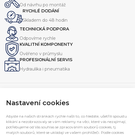
Od návrhu po montáž
RYCHLÉ DODÁNÍ
Skladem do 48 hodin
TECHNICKÁ PODPORA
Odpovíme rychle
KVALITNÍ KOMPONENTY
Ověřeno v průmyslu
PROFESIONÁLNÍ SERVIS
Hydraulika i pneumatika
Nastavení cookies
Navrhujeme, vyrábíme a servisujeme zařízení pro průmysl.
Specializujeme se na jednoúčelové stroje, hydraulické
Abyste na našich stránkách rychle našli to, co hledáte, ušetřili spoustu
agregáty a technická řešení na míru.
klikání a nezobrazovaly se vám reklamy na věci, které vás nezajímají,
E-mail:
potřebujeme od Vás souhlas se zpracováním souborů cookies, tj.
interfluid@interfluid.com
malých souborů, které se ukládají ve vašem prohlížeči. Podle cookies
Telefon:
(+420) 595 953 879