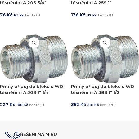
těsněním A 20S 3/4″
těsněním A 25S 1″
76
Kč
136
Kč
63
Kč
bez DPH
112
Kč
bez DPH
PŘIDAT DO KOŠÍKU
PŘIDAT DO KOŠÍKU
Přímý připoj do bloku s WD
Přímý připoj do bloku s WD
těsněním A 30S 1″ 1/4
těsněním A 38S 1″ 1/2
227
Kč
352
Kč
188
Kč
bez DPH
291
Kč
bez DPH
PŘIDAT DO KOŠÍKU
PŘIDAT DO KOŠÍKU
ŘEŠENÍ NA MÍRU