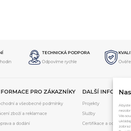
NÍ
TECHNICKÁ PODPORA
KVAL
hodin
Odpovíme rychle
Ověře
Nas
NFORMACE PRO ZÁKAZNÍKY
DALŠÍ INFORMAC
chodní a všeobecné podmínky
Projekty
Abyste 
nezobra
ácení zboží a reklamace
Služby
Vás sou
ukládaj
prava a dodání
Certifikace a ocenění
zobrazí