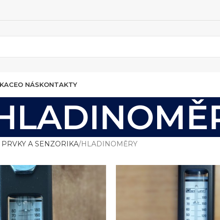
IKACE
O NÁS
KONTAKTY
HLADINOMĚ
 PRVKY A SENZORIKA
HLADINOMĚRY