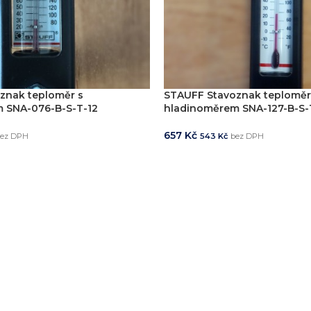
znak teploměr s
STAUFF Stavoznak teploměr
 SNA-076-B-S-T-12
hladinoměrem SNA-127-B-S-
657
Kč
ez DPH
543
Kč
bez DPH
KOŠÍKU
PŘIDAT DO KOŠÍKU
ystémů
jsme realizovali více než
750+ jedinečných průmyslových řešen
konstrukci zakázkových zařízení, která nejsou sériově vyráběna n
vání
entace