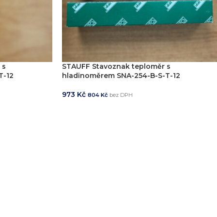
 s
STAUFF Stavoznak teploměr s
T-12
hladinoměrem SNA-254-B-S-T-12
973
Kč
804
Kč
bez DPH
PŘIDAT DO KOŠÍKU
í
, včetně vývoje jednoúčelových strojů, hydraulických celků a ko
ikde na světě.