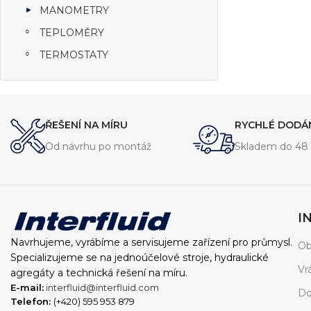
MANOMETRY
TEPLOMĚRY
TERMOSTATY
ŘEŠENÍ NA MÍRU
RYCHLÉ DODÁ
Od návrhu po montáž
Skladem do 48 
I
Navrhujeme, vyrábíme a servisujeme zařízení pro průmysl.
Ob
Specializujeme se na jednoúčelové stroje, hydraulické
Vr
agregáty a technická řešení na míru.
E-mail:
interfluid@interfluid.com
Do
Telefon:
(+420) 595 953 879