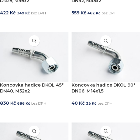
DN25, M36x2
DN32, M45x2
422
Kč
559
Kč
349
Kč
bez DPH
462
Kč
bez DPH
PŘIDAT DO KOŠÍKU
PŘIDAT DO KOŠÍKU
Koncovka hadice DKOL 45°
Koncovka hadice DKOL 90°
DN40, M52x2
DN06, M14x1,5
830
Kč
40
Kč
686
Kč
bez DPH
33
Kč
bez DPH
PŘIDAT DO KOŠÍKU
PŘIDAT DO KOŠÍKU