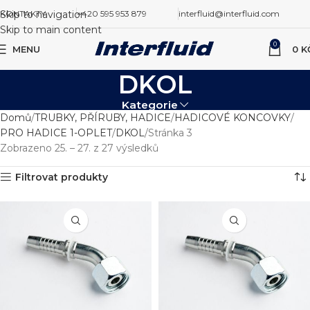
Skip to navigation
KONTAKTY
+420 595 953 879
interfluid@interfluid.com
Skip to main content
0
MENU
0
K
DKOL
Kategorie
Domů
TRUBKY, PŘÍRUBY, HADICE
HADICOVÉ KONCOVKY
PRO HADICE 1-OPLET
DKOL
Stránka 3
Zobrazeno 25. – 27. z 27 výsledků
Filtrovat produkty