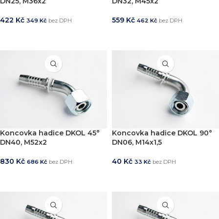
DN25, M36x2
DN32, M45x2
422
Kč
559
Kč
349
Kč
bez DPH
462
Kč
bez DPH
PŘIDAT DO KOŠÍKU
PŘIDAT DO KOŠÍKU
Koncovka hadice DKOL 45°
Koncovka hadice DKOL 90°
DN40, M52x2
DN06, M14x1,5
830
Kč
40
Kč
686
Kč
bez DPH
33
Kč
bez DPH
PŘIDAT DO KOŠÍKU
PŘIDAT DO KOŠÍKU