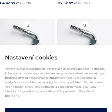
64
Kč
117
Kč
53
Kč
bez DPH
97
Kč
bez DPH
PŘIDAT DO KOŠÍKU
PŘIDAT DO KOŠÍKU
Nastavení cookies
Koncovka hadice DKOL 90°
Koncovka hadice DKOL 90°
DN20, M30x2
DN25, M36x2
Abyste na našich stránkách rychle našli to, co hledáte, ušetřili spoustu
klikání a nezobrazovaly se vám reklamy na věci, které vás nezajímají,
159
Kč
299
Kč
131
Kč
bez DPH
247
Kč
bez DPH
potřebujeme od Vás souhlas se zpracováním souborů cookies, tj.
malých souborů, které se ukládají ve vašem prohlížeči. Podle cookies
PŘIDAT DO KOŠÍKU
PŘIDAT DO KOŠÍKU
vás na našich stránkách poznáme a zobrazíme vám je tak, aby
všechno fungovalo správně a dle vašich preferencí. Projděte si
podrobně.