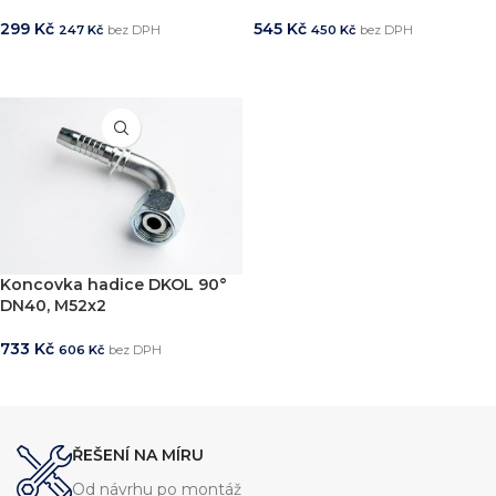
299
Kč
545
Kč
247
Kč
bez DPH
450
Kč
bez DPH
PŘIDAT DO KOŠÍKU
PŘIDAT DO KOŠÍKU
Koncovka hadice DKOL 90°
DN40, M52x2
733
Kč
606
Kč
bez DPH
PŘIDAT DO KOŠÍKU
ŘEŠENÍ NA MÍRU
Od návrhu po montáž