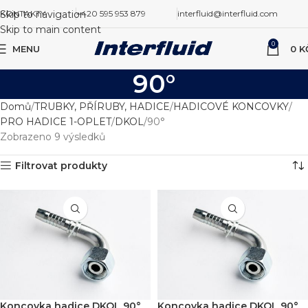
Skip to navigation
KONTAKTY
+420 595 953 879
interfluid@interfluid.com
Skip to main content
0
MENU
0
K
90°
Domů
TRUBKY, PŘÍRUBY, HADICE
HADICOVÉ KONCOVKY
PRO HADICE 1-OPLET
DKOL
90°
Zobrazeno 9 výsledků
Filtrovat produkty
Koncovka hadice DKOL 90°
Koncovka hadice DKOL 90°