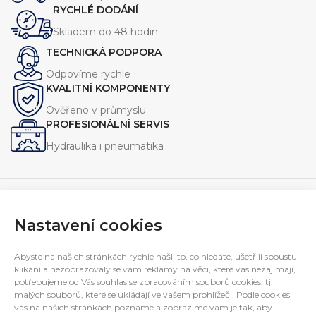
RYCHLÉ DODÁNÍ
Skladem do 48 hodin
TECHNICKÁ PODPORA
Odpovíme rychle
KVALITNÍ KOMPONENTY
Ověřeno v průmyslu
PROFESIONÁLNÍ SERVIS
Hydraulika i pneumatika
Nastavení cookies
Navrhujeme, vyrábíme a servisujeme zařízení pro průmysl.
Specializujeme se na jednoúčelové stroje, hydraulické
Abyste na našich stránkách rychle našli to, co hledáte, ušetřili spoustu
agregáty a technická řešení na míru.
klikání a nezobrazovaly se vám reklamy na věci, které vás nezajímají,
E-mail:
potřebujeme od Vás souhlas se zpracováním souborů cookies, tj.
interfluid@interfluid.com
malých souborů, které se ukládají ve vašem prohlížeči. Podle cookies
Telefon:
(+420) 595 953 879
vás na našich stránkách poznáme a zobrazíme vám je tak, aby
Mobil:
(+420) 606 782 769