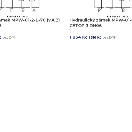
zařízení
klíč
ámek MPW-01-2-L-70 (v.A,B)
Hydraulický zámek MPW-01-4
6
CETOP 3 DN06
1 834
Kč
č
bez DPH
1 516
Kč
bez DPH
KOŠÍKU
PŘIDAT DO KOŠÍKU
echnické know-how
Ř
20+ let zkušeností v oboru
Každý proj