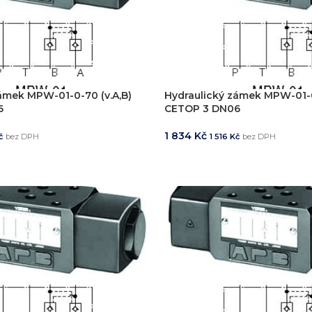
ámek MPW-01-0-70 (v.A,B)
Hydraulický zámek MPW-01-0
6
CETOP 3 DN06
1 834
Kč
č
bez DPH
1 516
Kč
bez DPH
KOŠÍKU
PŘIDAT DO KOŠÍKU
ystémů
jsme realizovali více než
750+ jedinečných průmyslových řešen
konstrukci zakázkových zařízení, která nejsou sériově vyráběna n
vání
entace