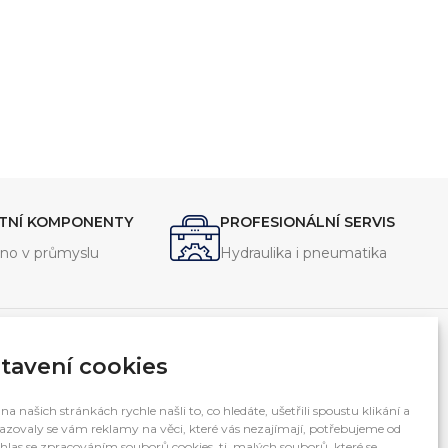
ITNÍ KOMPONENTY
PROFESIONÁLNÍ SERVIS
no v průmyslu
Hydraulika i pneumatika
E
KONTAKTNÍ ÚDAJE
tavení cookies
INTERFLUID spol. s r.o.
na našich stránkách rychle našli to, co hledáte, ušetřili spoustu klikání a
1.Máje 3381/106
zovaly se vám reklamy na věci, které vás nezajímají, potřebujeme od
Ostrava – Moravská Ostrava, 703 00
hlas se zpracováním souborů cookies, tj. malých souborů, které se