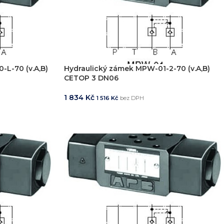
-L-70 (v.A,B)
Hydraulický zámek MPW-01-2-70 (v.A,B)
CETOP 3 DN06
1 834
Kč
1 516
Kč
bez DPH
PŘIDAT DO KOŠÍKU
í
, včetně vývoje jednoúčelových strojů, hydraulických celků a ko
ikde na světě.