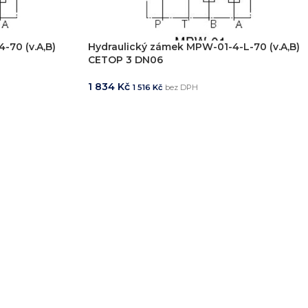
-70 (v.A,B)
Hydraulický zámek MPW-01-4-L-70 (v.A,B)
CETOP 3 DN06
1 834
Kč
1 516
Kč
bez DPH
PŘIDAT DO KOŠÍKU
ešení na míru
Odbor
ekt od návrhu až po výrobu
Poradenství 