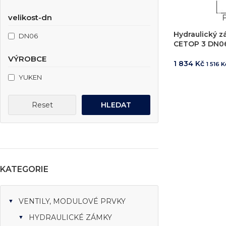
Simulace chování 
Konstrukce stroje
velikost-dn
Dodávka řešení na 
Hydraulický z
DN06
Více o službě
CETOP 3 DN0
VÝROBCE
1 834
Kč
1 516
K
YUKEN
PŘIDAT DO 
T
Reset
HLEDAT
KATEGORIE
VENTILY, MODULOVÉ PRVKY
HYDRAULICKÉ ZÁMKY