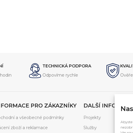
NÍ
TECHNICKÁ PODPORA
KVAL
hodin
Odpovíme rychle
Ověře
NFORMACE PRO ZÁKAZNÍKY
DALŠÍ INFORMAC
Nas
chodní a všeobecné podmínky
Projekty
Abyste 
ácení zboží a reklamace
Služby
nezobra
Vás sou