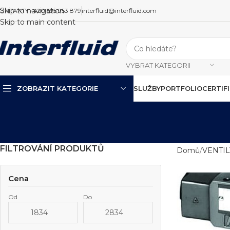
Skip to navigation
ONTAKTY
+420 595 953 879
interfluid@interfluid.com
Skip to main content
VYBRAT KATEGORII
ZOBRAZIT KATEGORIE
SLUŽBY
PORTFOLIO
CERTIF
FILTROVÁNÍ PRODUKTŮ
Domů
VENTI
Cena
Od
Do