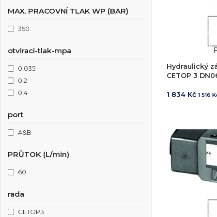
MAX. PRACOVNÍ TLAK WP (BAR)
350
otviraci-tlak-mpa
Hydraulický z
0,035
CETOP 3 DN0
0,2
0,4
1 834
Kč
1 516
K
PŘIDAT DO 
port
A&B
Projektování s
PRŮTOK (L/min)
Za posledních 20 let 
60
Specializujeme se na 
rada
Návrh a prototypo
Technická dokum
CETOP3