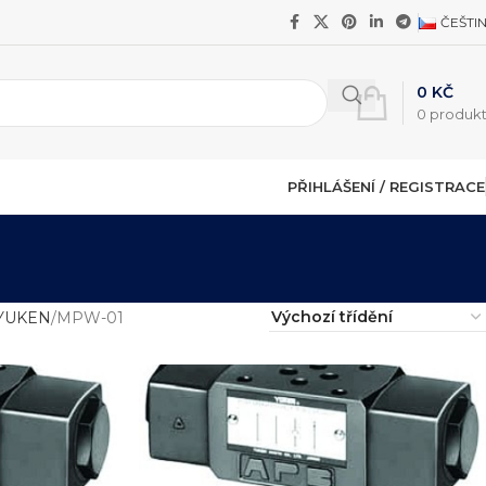
ČEŠTI
0
KČ
0
produk
PŘIHLÁŠENÍ / REGISTRACE
YUKEN
MPW-01