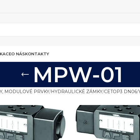
IKACE
O NÁS
KONTAKTY
MPW-01
LY, MODULOVÉ PRVKY
HYDRAULICKÉ ZÁMKY
CETOP3 DN06