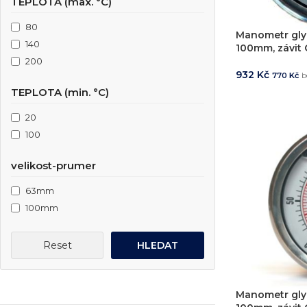
TEPLOTA (max. °C)
80
Manometr glyc
140
100mm, závit G
200
932
Kč
770
Kč
b
TEPLOTA (min. °C)
PŘIDAT DO 
20
100
velikost-prumer
63mm
100mm
Reset
HLEDAT
Manometr gly