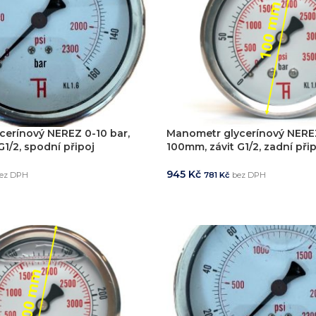
erínový NEREZ 0-10 bar,
Manometr glycerínový NEREZ
1/2, spodní připoj
100mm, závit G1/2, zadní při
945
Kč
ez DPH
781
Kč
bez DPH
KOŠÍKU
PŘIDAT DO KOŠÍKU
ystémů
jsme realizovali více než
750+ jedinečných průmyslových řešen
konstrukci zakázkových zařízení, která nejsou sériově vyráběna n
vání
entace