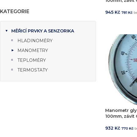
100mm, závit G
KATEGORIE
945
Kč
781
Kč
b
PŘIDAT DO 
MĚŘICÍ PRVKY A SENZORIKA
HLADINOMĚRY
MANOMETRY
TEPLOMĚRY
TERMOSTATY
Manometr gly
100mm, závit G
932
Kč
770
Kč
b