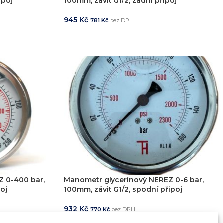
ipoj
100mm, závit G1/2, zadní připoj
945
Kč
781
Kč
bez DPH
PŘIDAT DO KOŠÍKU
 0-400 bar,
Manometr glycerínový NEREZ 0-6 bar,
poj
100mm, závit G1/2, spodní připoj
932
Kč
770
Kč
bez DPH