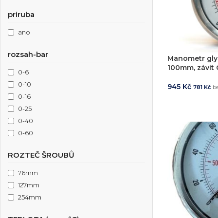
Simulace chování 
Konstrukce stroje
priruba
Dodávka řešení na 
ano
Více o službě
rozsah-bar
Manometr gly
100mm, závit G
0-6
T
0-10
945
Kč
781
Kč
b
0-16
PŘIDAT DO 
0-25
0-40
0-60
0-100
ROZTEČ ŠROUBŮ
0-160
0-250
76mm
0-400
127mm
0-600
254mm