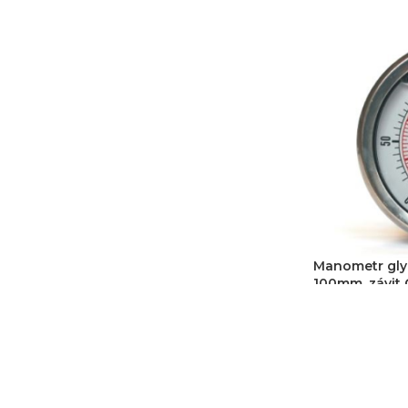
PŘIDAT DO 
Manometr glyc
100mm, závit G
945
Kč
781
Kč
b
PŘIDAT DO 