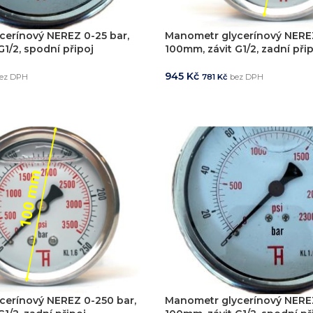
erínový NEREZ 0-25 bar,
Manometr glycerínový NEREZ
1/2, spodní připoj
100mm, závit G1/2, zadní při
945
Kč
ez DPH
781
Kč
bez DPH
KOŠÍKU
PŘIDAT DO KOŠÍKU
cerínový NEREZ 0-250 bar,
Manometr glycerínový NEREZ