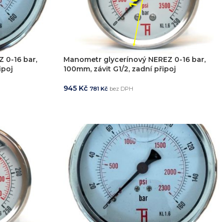
 0-16 bar,
Manometr glycerínový NEREZ 0-16 bar,
ipoj
100mm, závit G1/2, zadní připoj
ešení na míru
Odbor
945
Kč
781
Kč
bez DPH
ekt od návrhu až po výrobu
Poradenství 
PŘIDAT DO KOŠÍKU