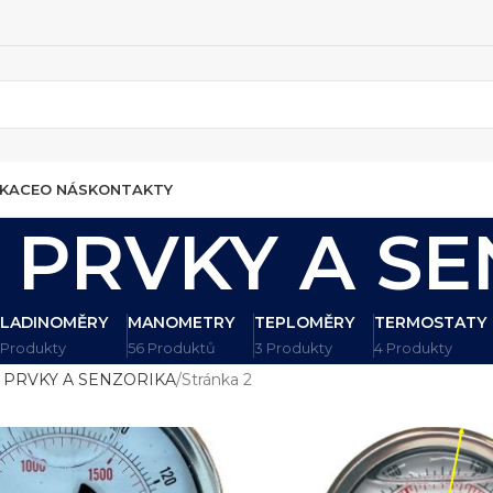
IKACE
O NÁS
KONTAKTY
 PRVKY A S
LADINOMĚRY
MANOMETRY
TEPLOMĚRY
TERMOSTATY
 Produkty
56 Produktů
3 Produkty
4 Produkty
 PRVKY A SENZORIKA
Stránka 2