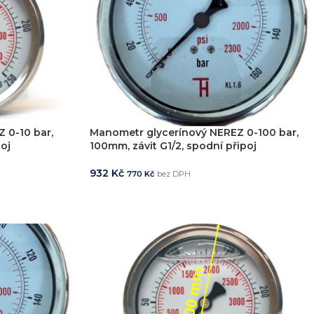
 0-10 bar,
Manometr glycerínový NEREZ 0-100 bar,
poj
100mm, závit G1/2, spodní připoj
932
Kč
770
Kč
bez DPH
PŘIDAT DO KOŠÍKU
í
, včetně vývoje jednoúčelových strojů, hydraulických celků a ko
ikde na světě.