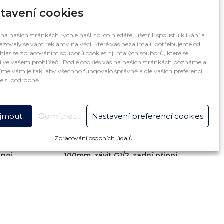
PŘIDAT DO KOŠÍKU
tavení cookies
na našich stránkách rychle našli to, co hledáte, ušetřili spoustu klikání a
zovaly se vám reklamy na věci, které vás nezajímají, potřebujeme od
hlas se zpracováním souborů cookies, tj. malých souborů, které se
í ve vašem prohlížeči. Podle cookies vás na našich stránkách poznáme a
me vám je tak, aby všechno fungovalo správně a dle vašich preferencí.
e si podrobně.
íjmout
Odmítnout
Nastavení preferencí cookies
Zpracování osobních údajů
 0-60 bar,
Manometr glycerínový NEREZ 0-60 bar,
ipoj
100mm, závit G1/2, zadní připoj
945
Kč
781
Kč
bez DPH
PŘIDAT DO KOŠÍKU