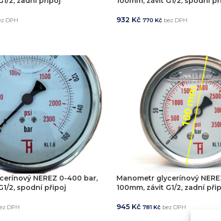
1/2, zadní připoj
100mm, závit G1/2, spodní př
932
Kč
ez DPH
770
Kč
bez DPH
KOŠÍKU
PŘIDAT DO KOŠÍKU
cerínový NEREZ 0-400 bar,
Manometr glycerínový NEREZ
1/2, spodní připoj
100mm, závit G1/2, zadní při
945
Kč
ez DPH
781
Kč
bez DPH