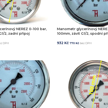
zařízení
klíč
cerínový NEREZ 0-100 bar,
Manometr glycerínový NEREZ
1/2, zadní připoj
100mm, závit G1/2, spodní př
echnické know-how
Ř
932
Kč
ez DPH
770
Kč
bez DPH
20+ let zkušeností v oboru
Každý proj
KOŠÍKU
PŘIDAT DO KOŠÍKU