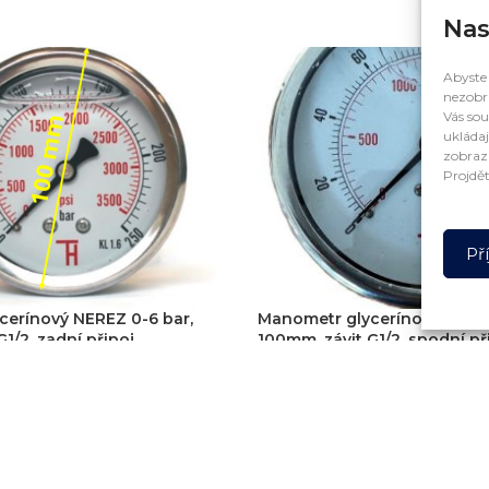
KOŠÍKU
PŘIDAT DO KOŠÍKU
Nas
Abyste 
nezobra
Vás sou
ukládaj
zobrazí
Projdět
Př
erínový NEREZ 0-6 bar,
Manometr glycerínový NEREZ
1/2, zadní připoj
100mm, závit G1/2, spodní př
932
Kč
ez DPH
770
Kč
bez DPH
KOŠÍKU
PŘIDAT DO KOŠÍKU