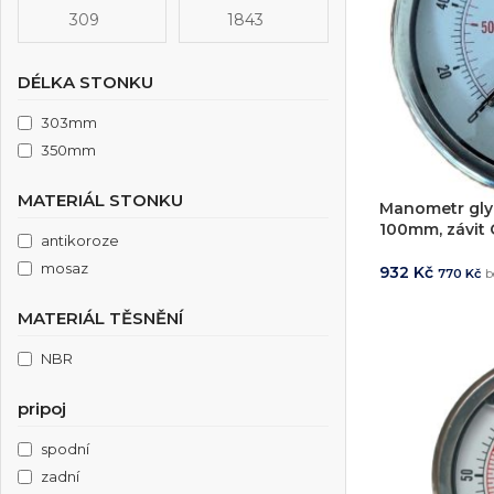
DÉLKA STONKU
303mm
350mm
MATERIÁL STONKU
Manometr glyc
100mm, závit G
antikoroze
mosaz
932
Kč
770
Kč
b
PŘIDAT DO 
MATERIÁL TĚSNĚNÍ
Projektování s
NBR
Za posledních 20 let 
Specializujeme se na 
pripoj
Návrh a prototypo
spodní
Technická dokum
zadní