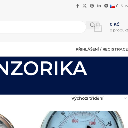
ČEŠTI
0
KČ
0
produk
PŘIHLÁŠENÍ / REGISTRACE
ENZORIKA