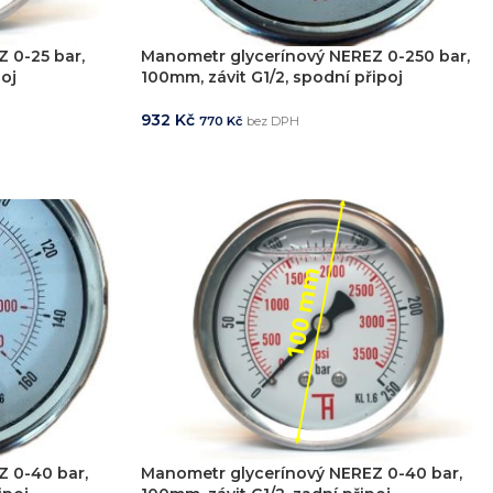
 0-25 bar,
Manometr glycerínový NEREZ 0-250 bar,
poj
100mm, závit G1/2, spodní připoj
932
Kč
770
Kč
bez DPH
PŘIDAT DO KOŠÍKU
 0-40 bar,
Manometr glycerínový NEREZ 0-40 bar,