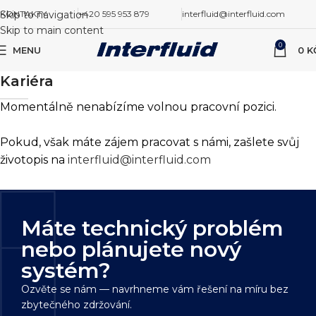
Skip to navigation
KONTAKTY
+420 595 953 879
interfluid@interfluid.com
Skip to main content
0
MENU
0
K
Kariéra
Momentálně nenabízíme volnou pracovní pozici.
Pokud, však máte zájem pracovat s námi, zašlete svůj
životopis na
interfluid@interfluid.com
Máte technický problém
nebo plánujete nový
systém?
Ozvěte se nám — navrhneme vám řešení na míru bez
zbytečného zdržování.