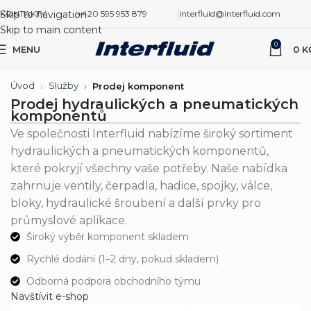
Skip to navigation
KONTAKTY
+420 595 953 879
interfluid@interfluid.com
Skip to main content
0
MENU
0
K
Úvod
Služby
Prodej komponent
Prodej hydraulických a pneumatických
komponentů
Ve společnosti Interfluid nabízíme široký sortiment
hydraulických a pneumatických komponentů,
které pokryjí všechny vaše potřeby. Naše nabídka
zahrnuje ventily, čerpadla, hadice, spojky, válce,
bloky, hydraulické šroubení a další prvky pro
průmyslové aplikace.
Široký výběr komponent skladem
Rychlé dodání (1–2 dny, pokud skladem)
Odborná podpora obchodního týmu
Navštívit e-shop