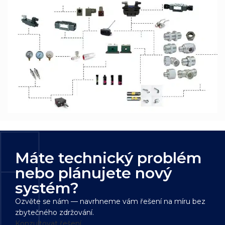
Máte technický problém
nebo plánujete nový
systém?
Ozvěte se nám — navrhneme vám řešení na míru bez
zbytečného zdržování.
Konzultovat řešení