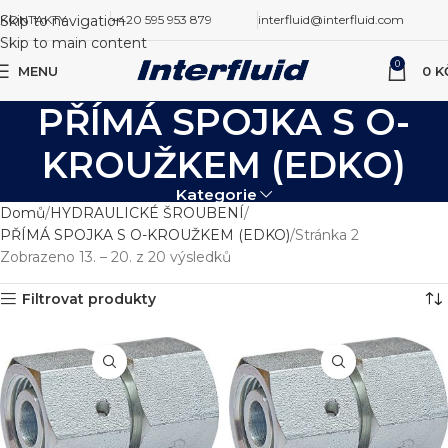
Skip to navigation
KONTAKTY
+420 595 953 879
interfluid@interfluid.com
Skip to main content
0
MENU
0
K
PŘÍMÁ SPOJKA S O-
KROUŽKEM (EDKO)
Kategorie
Domů
HYDRAULICKÉ ŠROUBENÍ
PŘÍMÁ SPOJKA S O-KROUŽKEM (EDKO)
Stránka 2
Zobrazeno 13. – 20. z 20 výsledků
Filtrovat produkty