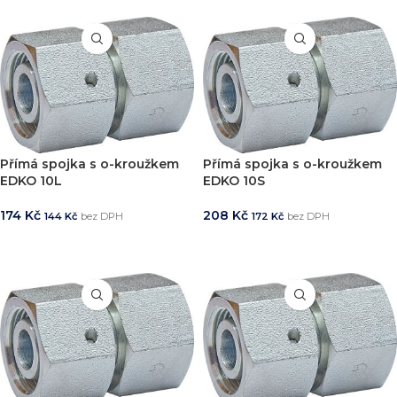
Přímá spojka s o-kroužkem
Přímá spojka s o-kroužkem
EDKO 10L
EDKO 10S
174
Kč
208
Kč
144
Kč
bez DPH
172
Kč
bez DPH
PŘIDAT DO KOŠÍKU
PŘIDAT DO KOŠÍKU