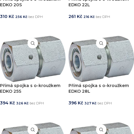
EDKO 20S
EDKO 22L
310
Kč
261
Kč
256
Kč
bez DPH
216
Kč
bez DPH
PŘIDAT DO KOŠÍKU
PŘIDAT DO KOŠÍKU
Přímá spojka s o-kroužkem
Přímá spojka s o-kroužkem
EDKO 25S
EDKO 28L
394
Kč
396
Kč
326
Kč
bez DPH
327
Kč
bez DPH
PŘIDAT DO KOŠÍKU
PŘIDAT DO KOŠÍKU