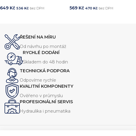
649
Kč
569
Kč
536
Kč
bez DPH
470
Kč
bez DPH
PŘIDAT DO KOŠÍKU
PŘIDAT DO KOŠÍKU
ŘEŠENÍ NA MÍRU
Od návrhu po montáž
RYCHLÉ DODÁNÍ
Skladem do 48 hodin
TECHNICKÁ PODPORA
Odpovíme rychle
KVALITNÍ KOMPONENTY
Ověřeno v průmyslu
PROFESIONÁLNÍ SERVIS
Hydraulika i pneumatika