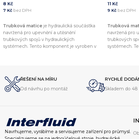
8
Kč
11
Kč
7
Kč
bez DPH
9
Kč
bez DPH
PŘIDAT DO KOŠÍKU
PŘIDAT DO 
Trubková matice
je hydraulická součástka
Trubková mat
navržená pro upevnění a utěsnění
navržená pro u
trubkových spojů v hydraulických
trubkových spo
systémech. Tento komponent je vyroben v
systémech. Te
souladu s normou
DIN 2353
, což zajišťuje
souladu s no
vysokou kvalitu a kompatibilitu s dalšími
vysokou kvalitu
komponenty.
komponenty.
ŘEŠENÍ NA MÍRU
RYCHLÉ DODÁ
Od návrhu po montáž
Skladem do 48 
I
Navrhujeme, vyrábíme a servisujeme zařízení pro průmysl.
Ob
Specializujeme se na jednoúčelové stroje, hydraulické