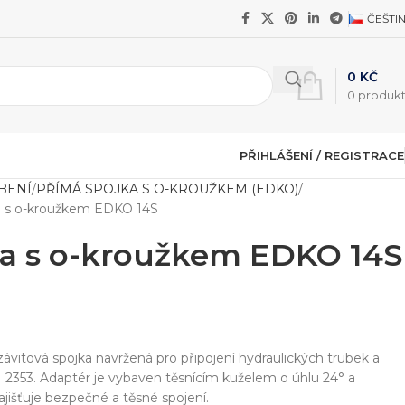
ČEŠTI
0
KČ
0
produk
PŘIHLÁŠENÍ / REGISTRACE
BENÍ
PŘÍMÁ SPOJKA S O-KROUŽKEM (EDKO)
a s o-kroužkem EDKO 14S
ka s o-kroužkem EDKO 14S
ávitová spojka navržená pro připojení hydraulických trubek a
 2353. Adaptér je vybaven těsnícím kuželem o úhlu 24° a
jišťuje bezpečné a těsné spojení.