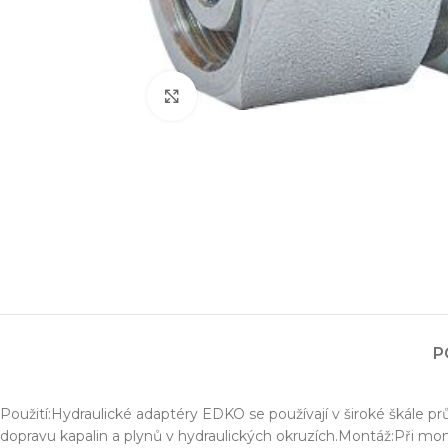
Zvětšit obrázek
Projektování s
Za posledních 20 let 
P
Specializujeme se na 
Návrh a prototypo
Použití:Hydraulické adaptéry EDKO se používají v široké škále p
Technická dokum
dopravu kapalin a plynů v hydraulických okruzích.Montáž:Při mont