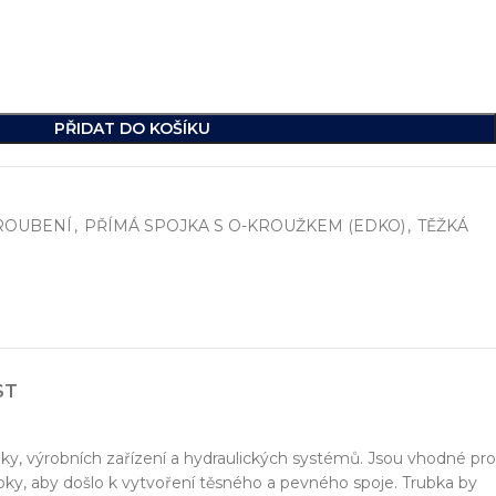
PŘIDAT DO KOŠÍKU
ROUBENÍ
,
PŘÍMÁ SPOJKA S O-KROUŽKEM (EDKO)
,
TĚŽKÁ
í
, včetně vývoje jednoúčelových strojů, hydraulických celků a ko
ST
ikde na světě.
iky, výrobních zařízení a hydraulických systémů. Jsou vhodné pro
ubky, aby došlo k vytvoření těsného a pevného spoje. Trubka by