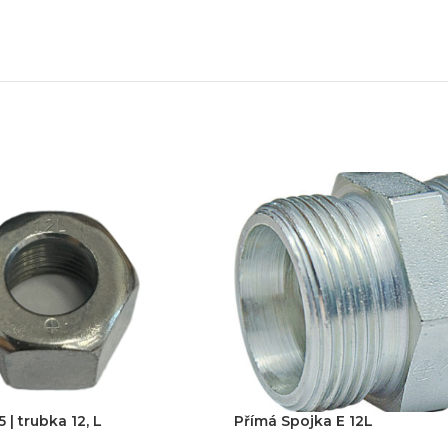
zařízení
klíč
echnické know-how
Ř
20+ let zkušeností v oboru
Každý proj
 | trubka 12, L
Přímá Spojka E 12L