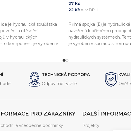
27
Kč
22
Kč
bez DPH
KOŠÍKU
PŘIDAT DO KOŠÍKU
ice
je hydraulická součástka
Přímá spojka (E) je hydraulick
pevnění a utěsnění
navržená k přímému propojení
jů v hydraulických
hydraulických systémech. Te
nto komponent je vyroben v
je vyroben v souladu s normou
rmou
DIN 2353
, což zajišťuje
zajišťuje vysokou kvalitu a komp
 a kompatibilitu s dalšími
dalšími komponenty.
NÍ
TECHNICKÁ PODPORA
KVAL
hodin
Odpovíme rychle
Ověře
NFORMACE PRO ZÁKAZNÍKY
DALŠÍ INFORMAC
chodní a všeobecné podmínky
Projekty