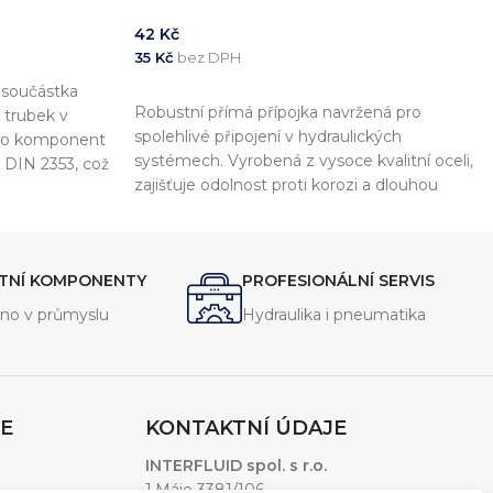
42
Kč
35
Kč
bez DPH
á součástka
PŘIDAT DO KOŠÍKU
Robustní přímá přípojka navržená pro
 trubek v
spolehlivé připojení v hydraulických
nto komponent
systémech. Vyrobená z vysoce kvalitní oceli,
 DIN 2353, což
zajišťuje odolnost proti korozi a dlouhou
atibilitu s
životnost. WD těsnění zaručuje perfektní
utěsnění a odolnost vůči vysokým tlakům a
teplotám. Ideální pro použití v průmyslových
ITNÍ KOMPONENTY
PROFESIONÁLNÍ SERVIS
aplikacích, kde je vyžadována maximální
spolehlivost.
no v průmyslu
Hydraulika i pneumatika
E
KONTAKTNÍ ÚDAJE
INTERFLUID spol. s r.o.
1.Máje 3381/106