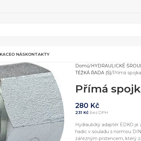
IKACE
O NÁS
KONTAKTY
Domů
HYDRAULICKÉ ŠROU
TĚŽKÁ ŘADA (S)
Přímá spojk
Přímá spoj
280
Kč
231
Kč
bez DPH
Hydraulický adaptér EDKO je z
hadic v souladu s normou DIN
zářezným prstencem, který za