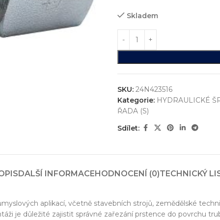
Skladem
SKU:
24N423516
Kategorie:
HYDRAULICKÉ Š
ŘADA (S)
Sdílet:
ystémů
jsme realizovali více než
750+ jedinečných průmyslových řešen
OPIS
DALŠÍ INFORMACE
HODNOCENÍ (0)
TECHNICKÝ LI
konstrukci zakázkových zařízení, která nejsou sériově vyráběna n
vání
růmyslových aplikací, včetně stavebních strojů, zemědělské techn
entace
áži je důležité zajistit správné zařezání prstence do povrchu tr