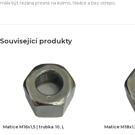
Simulace chování 
měla být řezána přesně na kolmo, hladce a bez otřepů.
Konstrukce stroje
Dodávka řešení na 
Více o službě
Související produkty
T
Matice M16x1,5 | trubka 10, L
Matice M18x1,5