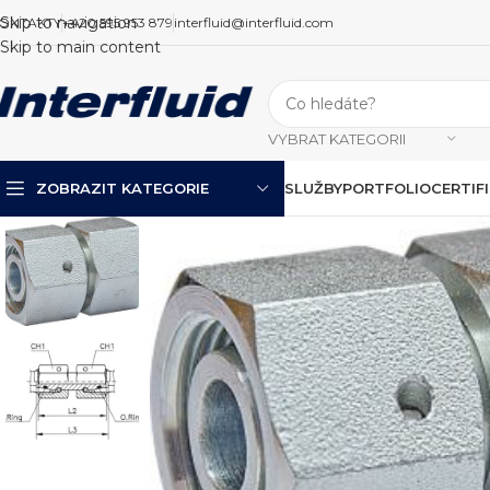
Skip to navigation
ONTAKTY
+420 595 953 879
interfluid@interfluid.com
Skip to main content
VYBRAT KATEGORII
ZOBRAZIT KATEGORIE
SLUŽBY
PORTFOLIO
CERTIF