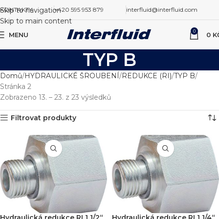
Skip to navigation
KONTAKTY
+420 595 953 879
interfluid@interfluid.com
Skip to main content
0
MENU
0
K
TYP B
Domů
HYDRAULICKÉ ŠROUBENÍ
REDUKCE (RI)
TYP B
Stránka 2
Zobrazeno 13. – 23. z 23 výsledků
Filtrovat produkty
Hydraulická redukce RI 1 1/2“
Hydraulická redukce RI 1 1/4“