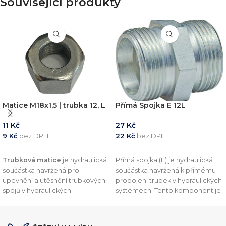
Související produkty
Matice M18x1,5 | trubka 12, L
Přímá Spojka E 12L
11
Kč
27
Kč
9
Kč
bez DPH
22
Kč
bez DPH
PŘIDAT DO KOŠÍKU
PŘIDAT DO KOŠÍKU
Trubková matice
je hydraulická
Přímá spojka (E) je hydraulická
součástka navržená pro
součástka navržená k přímému
upevnění a utěsnění trubkových
propojení trubek v hydraulických
spojů v hydraulických
systémech. Tento komponent je
systémech. Tento komponent je
vyroben v souladu s normou DIN
vyroben v souladu s normou
DIN
2353, což zajišťuje vysokou kvalitu
2353
, což zajišťuje vysokou
a kompatibilitu s dalšími