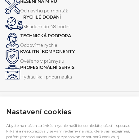
ŘEŠENÍ NA MÍRU
kvalitu a kompatibilitu s dalšími
komponenty.
komponenty.
Od návrhu po montáž
RYCHLÉ DODÁNÍ
Skladem do 48 hodin
TECHNICKÁ PODPORA
Odpovíme rychle
KVALITNÍ KOMPONENTY
Ověřeno v průmyslu
PROFESIONÁLNÍ SERVIS
Hydraulika i pneumatika
Nastavení cookies
Navrhujeme, vyrábíme a servisujeme zařízení pro průmysl.
Specializujeme se na jednoúčelové stroje, hydraulické
Abyste na našich stránkách rychle našli to, co hledáte, ušetřili spoustu
agregáty a technická řešení na míru.
klikání a nezobrazovaly se vám reklamy na věci, které vás nezajímají,
E-mail:
potřebujeme od Vás souhlas se zpracováním souborů cookies, tj.
interfluid@interfluid.com