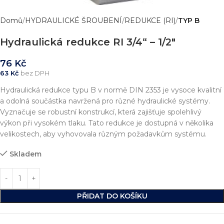
Domů
HYDRAULICKÉ ŠROUBENÍ
REDUKCE (RI)
TYP B
Hydraulická redukce RI 3/4“ – 1/2″
76
Kč
63
Kč
bez DPH
Hydraulická redukce typu B v normě DIN 2353 je vysoce kvalitní
a odolná součástka navržená pro různé hydraulické systémy.
Vyznačuje se robustní konstrukcí, která zajišťuje spolehlivý
výkon při vysokém tlaku. Tato redukce je dostupná v několika
velikostech, aby vyhovovala různým požadavkům systému.
Skladem
PŘIDAT DO KOŠÍKU