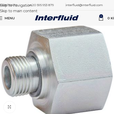
Skip to navigation
KONTAKTY
+420 595 953 879
interfluid@interfluid.com
Skip to main content
0
MENU
0
K
Zvětšit obrázek