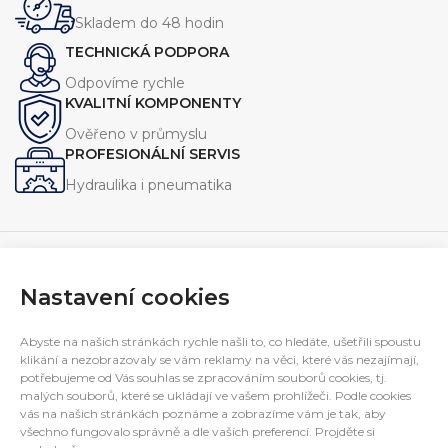
Skladem do 48 hodin
TECHNICKÁ PODPORA
Odpovíme rychle
KVALITNÍ KOMPONENTY
Ověřeno v průmyslu
PROFESIONÁLNÍ SERVIS
Hydraulika i pneumatika
Nastavení cookies
Navrhujeme, vyrábíme a servisujeme zařízení pro průmysl.
Specializujeme se na jednoúčelové stroje, hydraulické
Abyste na našich stránkách rychle našli to, co hledáte, ušetřili spoustu
agregáty a technická řešení na míru.
klikání a nezobrazovaly se vám reklamy na věci, které vás nezajímají,
E-mail:
potřebujeme od Vás souhlas se zpracováním souborů cookies, tj.
interfluid@interfluid.com
malých souborů, které se ukládají ve vašem prohlížeči. Podle cookies
Telefon:
(+420) 595 953 879
vás na našich stránkách poznáme a zobrazíme vám je tak, aby
Mobil:
(+420) 606 782 769
všechno fungovalo správně a dle vašich preferencí. Projděte si
INFORMACE PRO ZÁKAZNÍKY