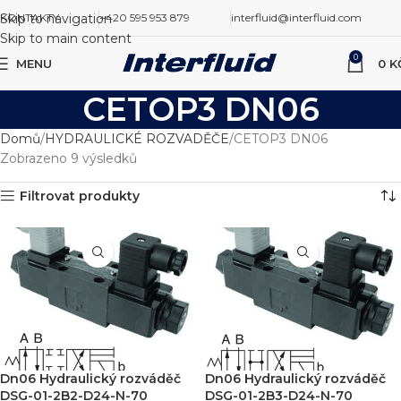
Skip to navigation
KONTAKTY
+420 595 953 879
interfluid@interfluid.com
Skip to main content
0
MENU
0
K
CETOP3 DN06
Domů
HYDRAULICKÉ ROZVADĚČE
CETOP3 DN06
Zobrazeno 9 výsledků
Filtrovat produkty
Dn06 Hydraulický rozváděč
Dn06 Hydraulický rozváděč
DSG-01-2B2-D24-N-70
DSG-01-2B3-D24-N-70