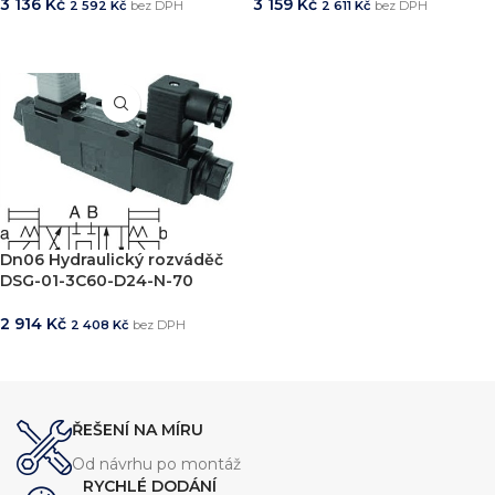
3 136
Kč
3 159
Kč
2 592
Kč
bez DPH
2 611
Kč
bez DPH
PŘIDAT DO KOŠÍKU
PŘIDAT DO KOŠÍKU
Dn06 Hydraulický rozváděč
DSG-01-3C60-D24-N-70
2 914
Kč
2 408
Kč
bez DPH
PŘIDAT DO KOŠÍKU
ŘEŠENÍ NA MÍRU
Od návrhu po montáž
RYCHLÉ DODÁNÍ