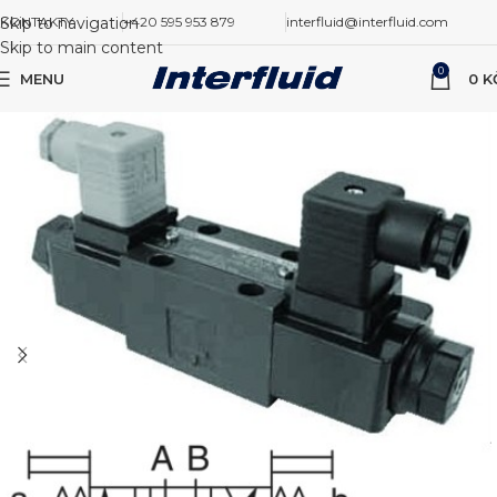
Skip to navigation
KONTAKTY
+420 595 953 879
interfluid@interfluid.com
Skip to main content
0
MENU
0
K