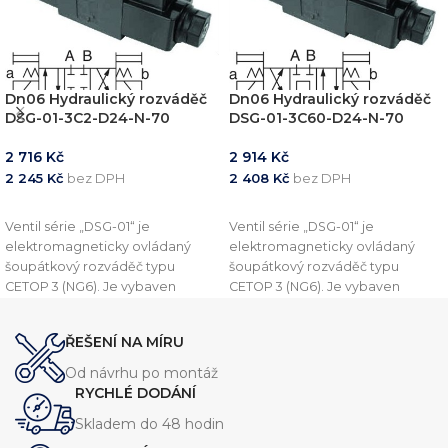
Dn06 Hydraulický rozváděč
Dn06 Hydraulický rozváděč
DSG-01-3C2-D24-N-70
DSG-01-3C60-D24-N-70
2 716
Kč
2 914
Kč
2 245
Kč
bez DPH
2 408
Kč
bez DPH
PŘIDAT DO KOŠÍKU
PŘIDAT DO KOŠÍKU
Ventil série „DSG-01“ je
Ventil série „DSG-01“ je
elektromagneticky ovládaný
elektromagneticky ovládaný
šoupátkový rozváděč typu
šoupátkový rozváděč typu
CETOP 3 (NG6). Je vybaven
CETOP 3 (NG6). Je vybaven
dvěma polohami a je vhodný
dvěma polohami a je vhodný
pro aplikace vyžadující přesné a
pro aplikace vyžadující přesné a
ŘEŠENÍ NA MÍRU
rychlé ovládání. Tento rozvaděč
rychlé ovládání. Tento rozvaděč
je navržen s ohledem na
je navržen s ohledem na
Od návrhu po montáž
vysokou spolehlivost, nízké
vysokou spolehlivost, nízké
RYCHLÉ DODÁNÍ
tlakové ztráty a snadnou
tlakové ztráty a snadnou
Skladem do 48 hodin
instalaci.
instalaci.