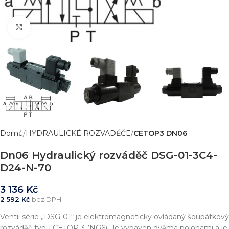
Zvětšit obrázek
Domů
HYDRAULICKÉ ROZVADĚČE
CETOP3 DN06
Dn06 Hydraulický rozváděč DSG-01-3C4-
D24-N-70
3 136
Kč
2 592
Kč
bez DPH
Ventil série „DSG-01“ je elektromagneticky ovládaný šoupátkový
rozváděč typu CETOP 3 (NG6). Je vybaven dvěma polohami a je