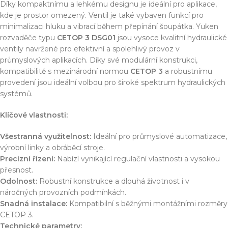
Díky kompaktnímu a lehkému designu je ideální pro aplikace,
kde je prostor omezený. Ventil je také vybaven funkcí pro
minimalizaci hluku a vibrací během přepínání šoupátka. Yuken
rozvaděče typu
CETOP 3 DSG01
jsou vysoce kvalitní hydraulické
ventily navržené pro efektivní a spolehlivý provoz v
průmyslových aplikacích. Díky své modulární konstrukci,
kompatibilitě s mezinárodní normou
CETOP 3
a robustnímu
provedení jsou ideální volbou pro široké spektrum hydraulických
systémů.
Klíčové vlastnosti:
Všestranná využitelnost:
Ideální pro průmyslové automatizace,
výrobní linky a obráběcí stroje.
Precizní řízení:
Nabízí vynikající regulační vlastnosti a vysokou
přesnost.
Odolnost:
Robustní konstrukce a dlouhá životnost i v
náročných provozních podmínkách.
Snadná instalace:
Kompatibilní s běžnými montážními rozměry
CETOP 3.
Technické parametry: