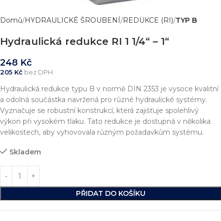
Domů
HYDRAULICKÉ ŠROUBENÍ
REDUKCE (RI)
TYP B
Hydraulická redukce RI 1 1/4“ – 1“
248
Kč
205
Kč
bez DPH
Hydraulická redukce typu B v normě DIN 2353 je vysoce kvalitní
a odolná součástka navržená pro různé hydraulické systémy.
Vyznačuje se robustní konstrukcí, která zajišťuje spolehlivý
výkon při vysokém tlaku. Tato redukce je dostupná v několika
velikostech, aby vyhovovala různým požadavkům systému.
Skladem
PŘIDAT DO KOŠÍKU