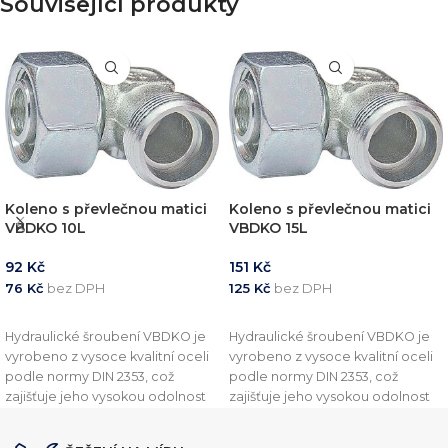
Související produkty
Koleno s převlečnou matici
Koleno s převlečnou matici
VBDKO 10L
VBDKO 15L
92
Kč
151
Kč
76
Kč
bez DPH
125
Kč
bez DPH
PŘIDAT DO KOŠÍKU
PŘIDAT DO KOŠÍKU
Hydraulické šroubení VBDKO je
Hydraulické šroubení VBDKO je
vyrobeno z vysoce kvalitní oceli
vyrobeno z vysoce kvalitní oceli
podle normy DIN 2353, což
podle normy DIN 2353, což
zajišťuje jeho vysokou odolnost
zajišťuje jeho vysokou odolnost
vůči vysokým tlakům a drsným
vůči vysokým tlakům a drsným
podmínkám. Toto šroubení je
podmínkám. Toto šroubení je