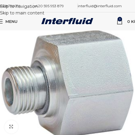
Skip to navigation
KONTAKTY
+420 595 953 879
interfluid@interfluid.com
Skip to main content
0
MENU
0
K
Zvětšit obrázek