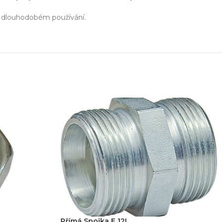
ři dlouhodobém používání.
Přímá Spojka E 12L