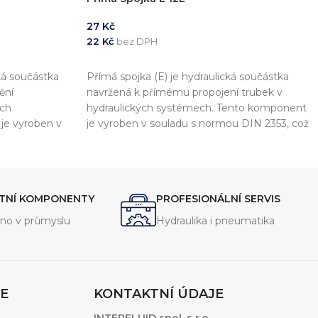
27
Kč
22
Kč
bez DPH
PŘIDAT DO KOŠÍKU
ká součástka
Přímá spojka (E) je hydraulická součástka
ění
navržená k přímému propojení trubek v
ých
hydraulických systémech. Tento komponent
je vyroben v
je vyroben v souladu s normou DIN 2353, což
ož zajišťuje
zajišťuje vysokou kvalitu a kompatibilitu s
 s dalšími
dalšími komponenty.
ITNÍ KOMPONENTY
PROFESIONÁLNÍ SERVIS
no v průmyslu
Hydraulika i pneumatika
E
KONTAKTNÍ ÚDAJE
INTERFLUID spol. s r.o.