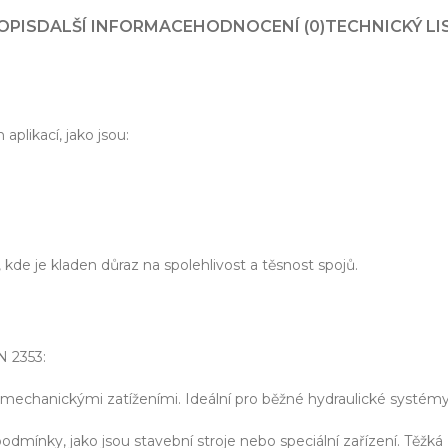
zařízení
OPIS
DALŠÍ INFORMACE
HODNOCENÍ (0)
TECHNICKÝ LI
klíč
plikací, jako jsou:
echnické know-how
Ř
20+ let zkušeností v oboru
Každý proj
 kde je kladen důraz na spolehlivost a těsnost spojů.
N 2353:
 mechanickými zatíženími. Ideální pro běžné hydraulické systém
podmínky, jako jsou stavební stroje nebo speciální zařízení. Těž