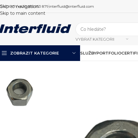
Skip to navigation
ONTAKTY
+420 595 953 879
interfluid@interfluid.com
Skip to main content
VYBRAT KATEGORII
ZOBRAZIT KATEGORIE
SLUŽBY
PORTFOLIO
CERTIF