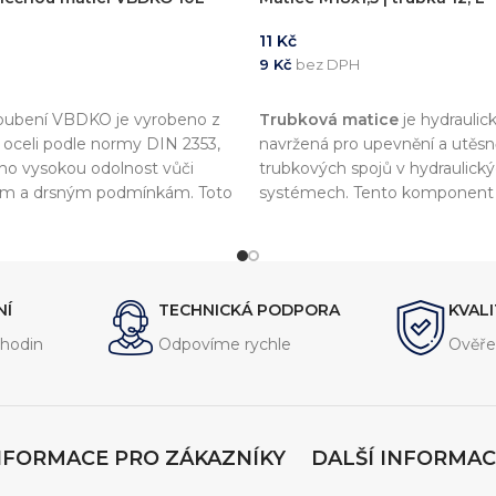
11
Kč
9
Kč
bez DPH
KOŠÍKU
PŘIDAT DO KOŠÍKU
roubení VBDKO je vyrobeno z
Trubková matice
je hydraulic
í oceli podle normy DIN 2353,
navržená pro upevnění a utěsn
jeho vysokou odolnost vůči
trubkových spojů v hydraulick
ům a drsným podmínkám. Toto
systémech. Tento komponent 
vrženo pro připojení
souladu s normou
DIN 2353
, c
hadic, trubek a potrubí a
vysokou kvalitu a kompatibilitu
hlivé a těsné spojení.
komponenty.
NÍ
TECHNICKÁ PODPORA
KVAL
hodin
Odpovíme rychle
Ověře
NFORMACE PRO ZÁKAZNÍKY
DALŠÍ INFORMAC