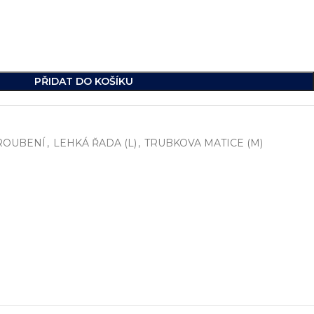
PŘIDAT DO KOŠÍKU
ROUBENÍ
,
LEHKÁ ŘADA (L)
,
TRUBKOVA MATICE (M)
í
, včetně vývoje jednoúčelových strojů, hydraulických celků a ko
ikde na světě.