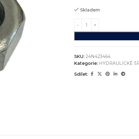
Skladem
SKU:
24N423464
Kategorie:
HYDRAULICKÉ Š
Sdílet:
ystémů
jsme realizovali více než
750+ jedinečných průmyslových řešen
konstrukci zakázkových zařízení, která nejsou sériově vyráběna n
vání
entace