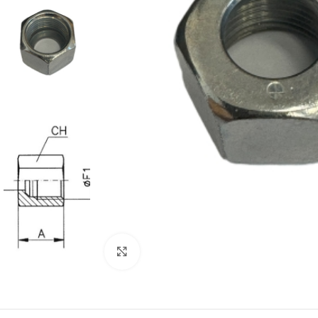
Projektování s
Za posledních 20 let 
Zvětšit obrázek
Specializujeme se na 
Návrh a prototypo
Technická dokum