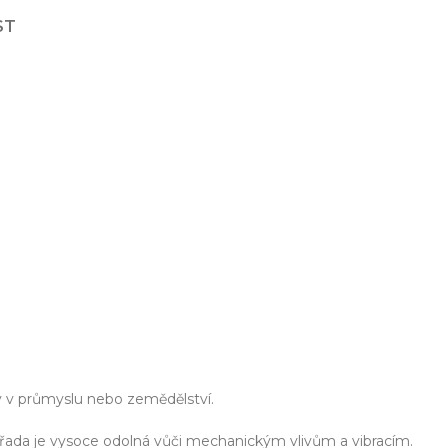
ST
ešení na míru
Odbor
ekt od návrhu až po výrobu
Poradenství 
y v průmyslu nebo zemědělství.
ká řada je vysoce odolná vůči mechanickým vlivům a vibracím.