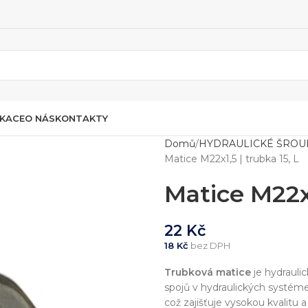
IKACE
O NÁS
KONTAKTY
Domů
HYDRAULICKÉ ŠROU
Matice M22x1,5 | trubka 15, L
Matice M22x1
22
Kč
18
Kč
bez DPH
Trubková matice
je hydrauli
spojů v hydraulických systé
což zajišťuje vysokou kvalitu 