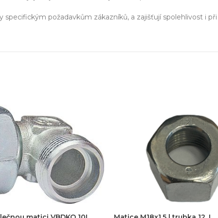
y specifickým požadavkům zákazníků, a zajišťují spolehlivost i p
vlečnou matici VBDKO 10L
Matice M18x1,5 | trubka 12, L