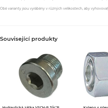
Obě varianty jsou vyráběny v různých velikostech, aby vyhovoval
Související produkty
Hydraulická zátka VSCH-R 3/4“R
Koleno s pře