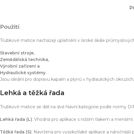
Simulace chování 
Konstrukce stroje
P
Dodávka řešení na 
Více o službě
Použití
:
Trubkové matice nacházejí uplatnění v široké škále průmyslových a
T
Stavební stroje,
Zemědělská technika,
Výrobní zařízení a
Hydraulické systémy.
Jsou ideální pro dopravu kapalin a plynů v hydraulických okruzích,
Lehká a těžká řada
Trubkové matice se dělí na dvě hlavní kategorie podle normy DI
Lehká řada (L)
: Vhodná pro aplikace s nižším tlakem a menšími
Těžká řada (S)
: Navržena pro vysokotlaké aplikace a náročnější 