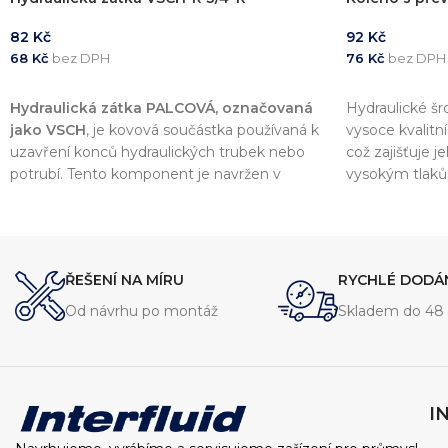
82
Kč
92
Kč
68
Kč
bez DPH
76
Kč
bez DPH
PŘIDAT DO KOŠÍKU
PŘIDAT DO 
Hydraulická zátka PALCOVÁ, označovaná
Hydraulické š
jako VSCH
, je kovová součástka používaná k
vysoce kvalitn
uzavření konců hydraulických trubek nebo
což zajišťuje 
potrubí. Tento komponent je navržen v
vysokým tlak
souladu s normou
DIN 2353
, což zajišťuje
šroubení je na
vysokou kvalitu a kompatibilitu s dalšími
hydraulických 
komponenty v hydraulických systémech.
zajišťuje spole
ŘEŠENÍ NA MÍRU
RYCHLÉ DODÁ
Od návrhu po montáž
Skladem do 48 
I