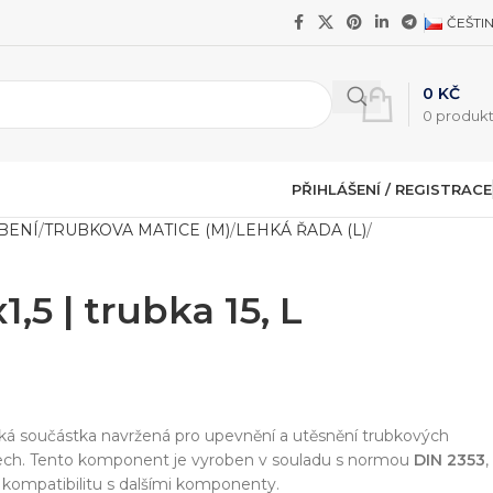
ČEŠTI
0
KČ
0
produk
PŘIHLÁŠENÍ / REGISTRACE
BENÍ
TRUBKOVA MATICE (M)
LEHKÁ ŘADA (L)
,5 | trubka 15, L
cká součástka navržená pro upevnění a utěsnění trubkových
mech. Tento komponent je vyroben v souladu s normou
DIN 2353
,
a kompatibilitu s dalšími komponenty.