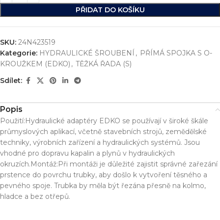
PŘIDAT DO KOŠÍKU
SKU:
24N423519
Kategorie:
HYDRAULICKÉ ŠROUBENÍ
,
PŘÍMÁ SPOJKA S O-
KROUŽKEM (EDKO)
,
TĚŽKÁ ŘADA (S)
Sdílet:
Popis
Použití:Hydraulické adaptéry EDKO se používají v široké škále
průmyslových aplikací, včetně stavebních strojů, zemědělské
techniky, výrobních zařízení a hydraulických systémů. Jsou
vhodné pro dopravu kapalin a plynů v hydraulických
okruzích.Montáž:Při montáži je důležité zajistit správné zařezání
prstence do povrchu trubky, aby došlo k vytvoření těsného a
pevného spoje. Trubka by měla být řezána přesně na kolmo,
hladce a bez otřepů.