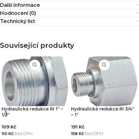
Další informace
Hodnocení (0)
Technický list
Související produkty
Hydraulická redukce RI 1“ –
Hydraulická redukce RI 3/4“
1/2“
– 1“
109
Kč
191
Kč
90
Kč
bez DPH
158
Kč
bez DPH