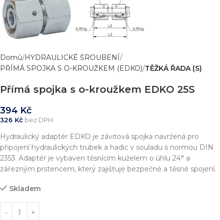
Domů
HYDRAULICKÉ ŠROUBENÍ
PŘÍMÁ SPOJKA S O-KROUŽKEM (EDKO)
TĚŽKÁ ŘADA (S)
Přímá spojka s o-kroužkem EDKO 25S
394
Kč
326
Kč
bez DPH
Hydraulický adaptér EDKO je závitová spojka navržená pro
připojení hydraulických trubek a hadic v souladu s normou DIN
2353. Adaptér je vybaven těsnícím kuželem o úhlu 24° a
zářezným prstencem, který zajišťuje bezpečné a těsné spojení.
Skladem