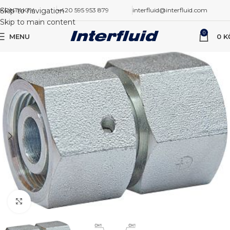
Skip to navigation
KONTAKTY
+420 595 953 879
interfluid@interfluid.com
Skip to main content
0
MENU
0
K
Zvětšit obrázek