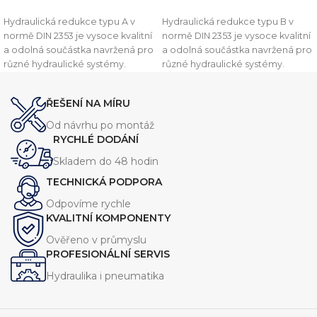
PŘIDAT DO KOŠÍKU
PŘIDAT DO KOŠÍKU
Hydraulická redukce typu A v
Hydraulická redukce typu B v
normě DIN 2353 je vysoce kvalitní
normě DIN 2353 je vysoce kvalitní
a odolná součástka navržená pro
a odolná součástka navržená pro
různé hydraulické systémy.
různé hydraulické systémy.
Vyznačuje se robustní konstrukcí,
Vyznačuje se robustní konstrukcí,
která zajišťuje spolehlivý výkon
která zajišťuje spolehlivý výkon
ŘEŠENÍ NA MÍRU
při vysokém tlaku. Tato redukce
při vysokém tlaku. Tato redukce
je dostupná v několika
je dostupná v několika
Od návrhu po montáž
velikostech, aby vyhovovala
velikostech, aby vyhovovala
RYCHLÉ DODÁNÍ
různým požadavkům systému.
různým požadavkům systému.
Skladem do 48 hodin
TECHNICKÁ PODPORA
Odpovíme rychle
KVALITNÍ KOMPONENTY
Ověřeno v průmyslu
PROFESIONÁLNÍ SERVIS
Hydraulika i pneumatika