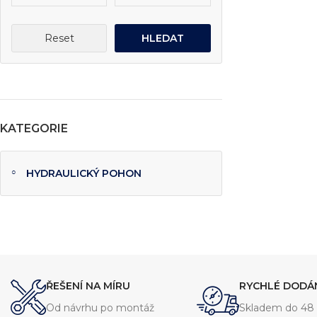
Reset
HLEDAT
KATEGORIE
HYDRAULICKÝ POHON
Projektování s
Za posledních 20 let 
Specializujeme se na 
ŘEŠENÍ NA MÍRU
RYCHLÉ DODÁ
Návrh a prototypo
Technická dokum
Od návrhu po montáž
Skladem do 48 