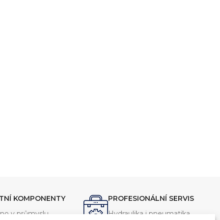
í
, včetně vývoje jednoúčelových strojů, hydraulických celků a ko
ikde na světě.
ITNÍ KOMPONENTY
PROFESIONÁLNÍ SERVIS
no v průmyslu
Hydraulika i pneumatika