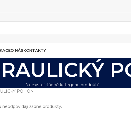
IKACE
O NÁS
KONTAKTY
RAULICKÝ 
Neexistují žádné kategorie produktů.
ULICKÝ POHON
 neodpovídají žádné produkty.