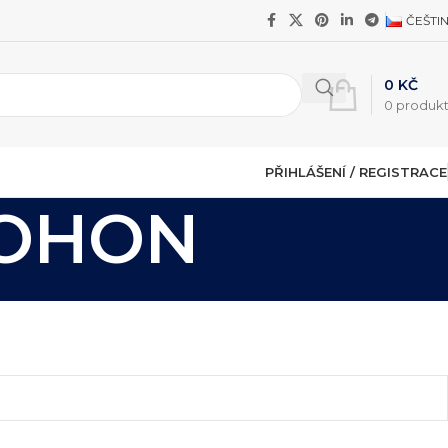
ČEŠTI
0
KČ
0
produk
PŘIHLÁŠENÍ / REGISTRACE
POHON