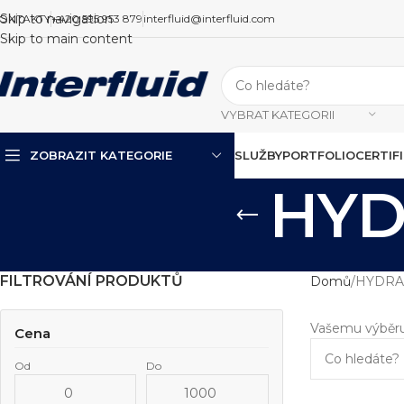
Skip to navigation
ONTAKTY
+420 595 953 879
interfluid@interfluid.com
Skip to main content
VYBRAT KATEGORII
ZOBRAZIT KATEGORIE
SLUŽBY
PORTFOLIO
CERTIF
HYD
FILTROVÁNÍ PRODUKTŮ
Domů
HYDRA
Vašemu výběru
Cena
Od
Do