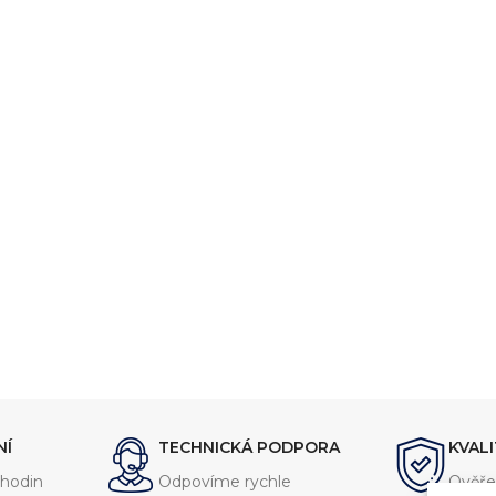
ystémů
jsme realizovali více než
750+ jedinečných průmyslových řešen
konstrukci zakázkových zařízení, která nejsou sériově vyráběna n
NÍ
TECHNICKÁ PODPORA
KVAL
vání
entace
hodin
Odpovíme rychle
Ověře