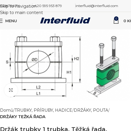
Skip to navigation
KONTAKTY
+420 595 953 879
interfluid@interfluid.com
Skip to main content
0
MENU
0
K
Zvětšit obrázek
Domů
TRUBKY, PŘÍRUBY, HADICE
DRŽÁKY, POUTA
DRŽÁKY TEŽKÁ ŘADA
Držák trubky 1 trubka, Těžká řada,