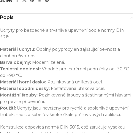
Sdílet:
Popis
Uchyty pro bezpečné a trvanlivé upevnění podle normy DIN
3015
Materiál uchytu:
Odolný polypropylen zajišťující pevnost a
dlouhou životnost.
Barva obejmy:
Moderní zelená.
Teplotní odolnost:
Vhodné pro extrémní podmínky od -30 °C
do +90 °C.
Materiál horní desky:
Pozinkovaná uhlíková ocel.
Materiál spodní desky:
Fosfátovaná uhlíková ocel.
Montážní šrouby:
Pozinkované šrouby s šestihrannými hlavami
pro pevné připevnění.
Použití:
Uchyty jsou navrženy pro rychlé a spolehlivé upevnění
trubek, hadic a kabelů v široké škále průmyslových aplikací.
Konstrukce odpovídá normě DIN 3015, což zaručuje vysokou