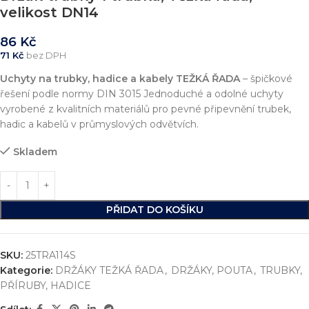
velikost DN14
86
Kč
71
Kč
bez DPH
Uchyty na trubky, hadice a kabely
TEŽKÁ ŘADA
– špičkové
řešení podle normy DIN 3015 Jednoduché a odolné uchyty
vyrobené z kvalitních materiálů pro pevné připevnění trubek,
hadic a kabelů v průmyslových odvětvích.
Skladem
PŘIDAT DO KOŠÍKU
SKU:
25TRA114S
Kategorie:
DRŽÁKY TEŽKÁ ŘADA
,
DRŽÁKY, POUTA
,
TRUBKY,
PŘÍRUBY, HADICE