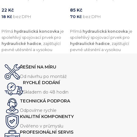
22
Kč
85
Kč
18
Kč
bez DPH
70
Kč
bez DPH
PŘIDAT DO KOŠÍKU
PŘIDAT DO KOŠÍKU
Přímá
hydraulická koncovka
je
Přímá
hydraulická koncovka
je
spolehlivý spojovací prvek pro
spolehlivý spojovací prvek pro
hydraulické hadice
, zajišťující
hydraulické hadice
, zajišťující
pevné utěsnění a vysokou
pevné utěsnění a vysokou
odolnost vůči tlaku. Díky
odolnost vůči tlaku. Díky
preciznímu zpracování a
preciznímu zpracování a
ŘEŠENÍ NA MÍRU
kvalitním materiálům nabízí
kvalitním materiálům nabízí
dlouhou životnost a
dlouhou životnost a
Od návrhu po montáž
kompatibilitu s širokou škálou
kompatibilitu s širokou škálou
RYCHLÉ DODÁNÍ
hydraulických systémů.
hydraulických systémů.
Skladem do 48 hodin
TECHNICKÁ PODPORA
Odpovíme rychle
KVALITNÍ KOMPONENTY
Ověřeno v průmyslu
PROFESIONÁLNÍ SERVIS