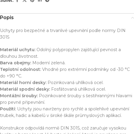
Sdílet:
Popis
Uchyty pro bezpečné a trvanlivé upevnění podle normy DIN
3015
Materiál uchytu:
Odolný polypropylen zajišťující pevnost a
dlouhou životnost.
Barva obejmy:
Moderní zelená.
Teplotní odolnost:
Vhodné pro extrémní podmínky od -30 °C
do +90 °C.
Materiál horní desky:
Pozinkovaná uhlíková ocel.
Materiál spodní desky:
Fosfátovaná uhlíková ocel.
Montážní šrouby:
Pozinkované šrouby s šestihrannými hlavami
pro pevné připevnění.
Použití:
Uchyty jsou navrženy pro rychlé a spolehlivé upevnění
trubek, hadic a kabelů v široké škále průmyslových aplikací.
Konstrukce odpovídá normě DIN 3015, což zaručuje vysokou