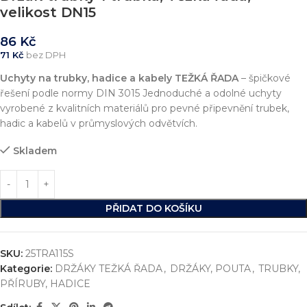
velikost DN15
86
Kč
71
Kč
bez DPH
Uchyty na trubky, hadice a kabely
TEŽKÁ ŘADA
– špičkové
řešení podle normy DIN 3015 Jednoduché a odolné uchyty
vyrobené z kvalitních materiálů pro pevné připevnění trubek,
hadic a kabelů v průmyslových odvětvích.
Skladem
PŘIDAT DO KOŠÍKU
SKU:
25TRA115S
Kategorie:
DRŽÁKY TEŽKÁ ŘADA
,
DRŽÁKY, POUTA
,
TRUBKY,
PŘÍRUBY, HADICE