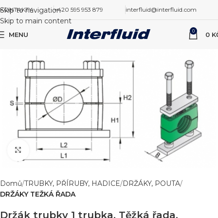
Skip to navigation
KONTAKTY
+420 595 953 879
interfluid@interfluid.com
Skip to main content
0
MENU
0
K
Zvětšit obrázek
Domů
TRUBKY, PŘÍRUBY, HADICE
DRŽÁKY, POUTA
DRŽÁKY TEŽKÁ ŘADA
Držák trubky 1 trubka, Těžká řada,