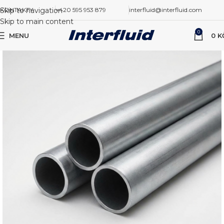
Skip to navigation
KONTAKTY
+420 595 953 879
interfluid@interfluid.com
Skip to main content
0
MENU
0
K