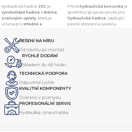
PŘIDAT DO KOŠÍKU
PŘIDAT DO KOŠÍKU
Hydraulická hadice
2SC
je
Přímá
hydraulická koncovka
je
vysokotlaká hadice
s
dvěma
spolehlivý spojovací prvek pro
ocelovými oplety
, která je
hydraulické hadice
, zajišťující
určena pro
středně a
pevné utěsnění a vysokou
vysokotlaké hydraulické
odolnost vůči tlaku. Díky
systémy
. Nabízí
vysokou
preciznímu zpracování a
ŘEŠENÍ NA MÍRU
odolnost vůči olejům, oděru a
kvalitním materiálům nabízí
vnějším vlivům
, což zajišťuje její
dlouhou životnost a
Od návrhu po montáž
dlouhou životnost.
kompatibilitu s širokou škálou
RYCHLÉ DODÁNÍ
hydraulických systémů.
Skladem do 48 hodin
TECHNICKÁ PODPORA
Odpovíme rychle
KVALITNÍ KOMPONENTY
Ověřeno v průmyslu
PROFESIONÁLNÍ SERVIS
Hydraulika i pneumatika