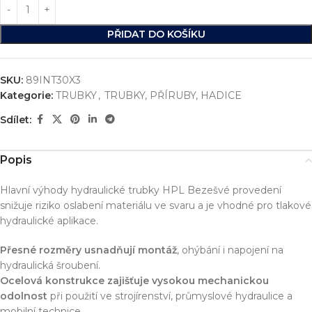
PŘIDAT DO KOŠÍKU
SKU:
89INT30X3
Kategorie:
TRUBKY
,
TRUBKY, PŘÍRUBY, HADICE
Sdílet:
Popis
Hlavní výhody hydraulické trubky HPL Bezešvé provedení
snižuje riziko oslabení materiálu ve svaru a je vhodné pro tlakové
hydraulické aplikace.
Přesné rozměry usnadňují montáž
, ohýbání i napojení na
hydraulická šroubení.
Ocelová konstrukce zajišťuje vysokou mechanickou
odolnost
při použití ve strojírenství, průmyslové hydraulice a
mobilní technice.