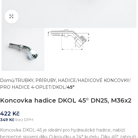
Zvětšit obrázek
Domů
TRUBKY, PŘÍRUBY, HADICE
HADICOVÉ KONCOVKY
PRO HADICE 4-OPLET
DKOL
45°
Koncovka hadice DKOL 45° DN25, M36x2
422
Kč
349
Kč
bez DPH
Koncovka DKOL-45 je ideální pro hydraulické hadice, nabízí
bezpečné spojení díky O-kroužku a 24° kuželu. Díky 45° zahnutí