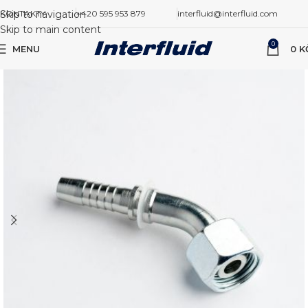
Skip to navigation
KONTAKTY
+420 595 953 879
interfluid@interfluid.com
Skip to main content
0
MENU
0
K