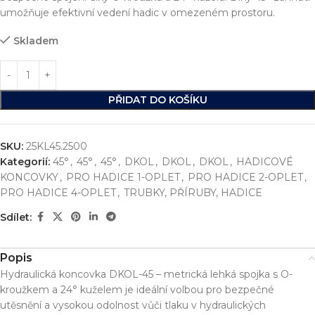
umožňuje efektivní vedení hadic v omezeném prostoru.
Skladem
PŘIDAT DO KOŠÍKU
SKU:
25KL45.2500
Kategorií:
45°
,
45°
,
45°
,
DKOL
,
DKOL
,
DKOL
,
HADICOVÉ
KONCOVKY
,
PRO HADICE 1-OPLET
,
PRO HADICE 2-OPLET
,
PRO HADICE 4-OPLET
,
TRUBKY, PŘÍRUBY, HADICE
Sdílet:
Popis
Hydraulická koncovka DKOL-45 – metrická lehká spojka s O-
kroužkem a 24° kuželem je ideální volbou pro bezpečné
utěsnění a vysokou odolnost vůči tlaku v hydraulických