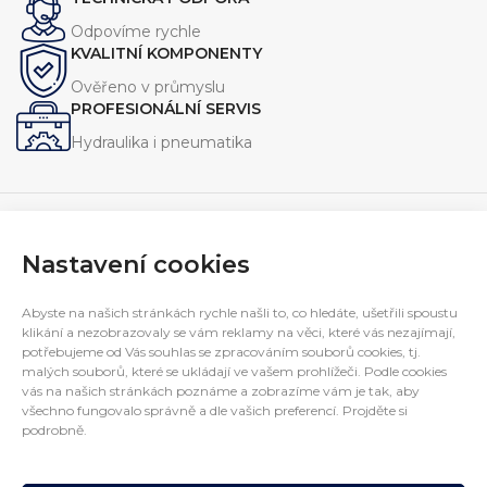
Odpovíme rychle
KVALITNÍ KOMPONENTY
Ověřeno v průmyslu
PROFESIONÁLNÍ SERVIS
Hydraulika i pneumatika
Nastavení cookies
Navrhujeme, vyrábíme a servisujeme zařízení pro průmysl.
Specializujeme se na jednoúčelové stroje, hydraulické
Abyste na našich stránkách rychle našli to, co hledáte, ušetřili spoustu
agregáty a technická řešení na míru.
klikání a nezobrazovaly se vám reklamy na věci, které vás nezajímají,
potřebujeme od Vás souhlas se zpracováním souborů cookies, tj.
E-mail:
interfluid@interfluid.com
malých souborů, které se ukládají ve vašem prohlížeči. Podle cookies
Telefon:
(+420) 595 953 879
vás na našich stránkách poznáme a zobrazíme vám je tak, aby
Mobil:
(+420) 606 782 769
všechno fungovalo správně a dle vašich preferencí. Projděte si
INFORMACE PRO ZÁKAZNÍKY
podrobně.
DALŠÍ INFORMACE
KONTAKTNÍ ÚDAJE