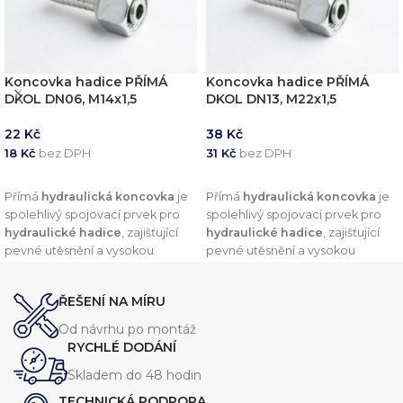
Koncovka hadice PŘÍMÁ
Koncovka hadice PŘÍMÁ
DKOL DN06, M14x1,5
DKOL DN13, M22x1,5
22
Kč
38
Kč
18
Kč
bez DPH
31
Kč
bez DPH
PŘIDAT DO KOŠÍKU
PŘIDAT DO KOŠÍKU
Přímá
hydraulická koncovka
je
Přímá
hydraulická koncovka
je
spolehlivý spojovací prvek pro
spolehlivý spojovací prvek pro
hydraulické hadice
, zajišťující
hydraulické hadice
, zajišťující
pevné utěsnění a vysokou
pevné utěsnění a vysokou
odolnost vůči tlaku. Díky
odolnost vůči tlaku. Díky
preciznímu zpracování a
preciznímu zpracování a
ŘEŠENÍ NA MÍRU
kvalitním materiálům nabízí
kvalitním materiálům nabízí
dlouhou životnost a
dlouhou životnost a
Od návrhu po montáž
kompatibilitu s širokou škálou
kompatibilitu s širokou škálou
RYCHLÉ DODÁNÍ
hydraulických systémů.
hydraulických systémů.
Skladem do 48 hodin
TECHNICKÁ PODPORA