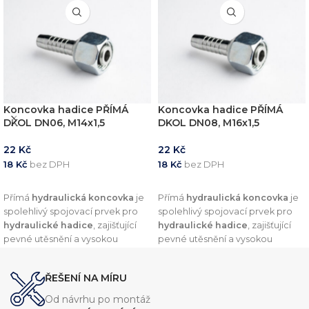
Koncovka hadice PŘÍMÁ
Koncovka hadice PŘÍMÁ
DKOL DN06, M14x1,5
DKOL DN08, M16x1,5
22
Kč
22
Kč
18
Kč
bez DPH
18
Kč
bez DPH
PŘIDAT DO KOŠÍKU
PŘIDAT DO KOŠÍKU
Přímá
hydraulická koncovka
je
Přímá
hydraulická koncovka
je
spolehlivý spojovací prvek pro
spolehlivý spojovací prvek pro
hydraulické hadice
, zajišťující
hydraulické hadice
, zajišťující
pevné utěsnění a vysokou
pevné utěsnění a vysokou
odolnost vůči tlaku. Díky
odolnost vůči tlaku. Díky
preciznímu zpracování a
preciznímu zpracování a
ŘEŠENÍ NA MÍRU
kvalitním materiálům nabízí
kvalitním materiálům nabízí
dlouhou životnost a
dlouhou životnost a
Od návrhu po montáž
kompatibilitu s širokou škálou
kompatibilitu s širokou škálou