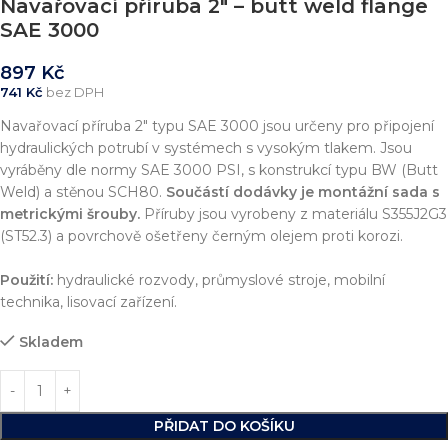
Navařovací příruba 2″ – butt weld flange
SAE 3000
897
Kč
741
Kč
bez DPH
Navařovací příruba 2″ typu SAE 3000 jsou určeny pro připojení
hydraulických potrubí v systémech s vysokým tlakem. Jsou
vyráběny dle normy SAE 3000 PSI, s konstrukcí typu BW (Butt
Weld) a stěnou SCH80.
Součástí dodávky je montážní sada s
metrickými šrouby.
Příruby jsou vyrobeny z materiálu S355J2G3
(ST52.3) a povrchově ošetřeny černým olejem proti korozi.
Použití:
hydraulické rozvody, průmyslové stroje, mobilní
technika, lisovací zařízení.
Skladem
PŘIDAT DO KOŠÍKU