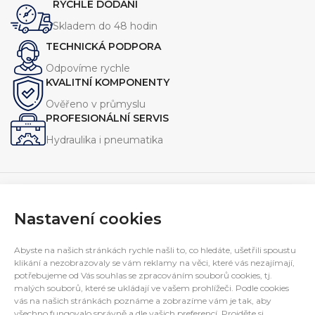
RYCHLÉ DODÁNÍ
hydraulických systémů.
hydraulických systémů.
Skladem do 48 hodin
TECHNICKÁ PODPORA
Odpovíme rychle
KVALITNÍ KOMPONENTY
Ověřeno v průmyslu
PROFESIONÁLNÍ SERVIS
Hydraulika i pneumatika
Nastavení cookies
Navrhujeme, vyrábíme a servisujeme zařízení pro průmysl.
Specializujeme se na jednoúčelové stroje, hydraulické
Abyste na našich stránkách rychle našli to, co hledáte, ušetřili spoustu
agregáty a technická řešení na míru.
klikání a nezobrazovaly se vám reklamy na věci, které vás nezajímají,
potřebujeme od Vás souhlas se zpracováním souborů cookies, tj.
E-mail:
interfluid@interfluid.com
malých souborů, které se ukládají ve vašem prohlížeči. Podle cookies
Telefon:
(+420) 595 953 879
vás na našich stránkách poznáme a zobrazíme vám je tak, aby
Mobil:
(+420) 606 782 769
všechno fungovalo správně a dle vašich preferencí. Projděte si