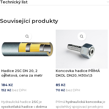
Technický list
Související produkty
Hadice 2SC DN 20, 2
Koncovka hadice PŘÍMÁ
opletová, cena za metr
DKOL DN20, M30x1,5
184
Kč
85
Kč
152
Kč
bez DPH
70
Kč
bez DPH
PŘIDAT DO KOŠÍKU
PŘIDAT DO KOŠÍKU
Hydraulická hadice
2SC
je
Přímá
hydraulická koncovka
je
vysokotlaká hadice
s
dvěma
spolehlivý spojovací prvek pro