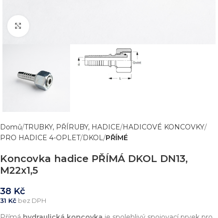
Zvětšit obrázek
Domů
TRUBKY, PŘÍRUBY, HADICE
HADICOVÉ KONCOVKY
PRO HADICE 4-OPLET
DKOL
PŘÍMÉ
Koncovka hadice PŘÍMÁ DKOL DN13,
M22x1,5
38
Kč
31
Kč
bez DPH
Přímá
hydraulická koncovka
je spolehlivý spojovací prvek pro