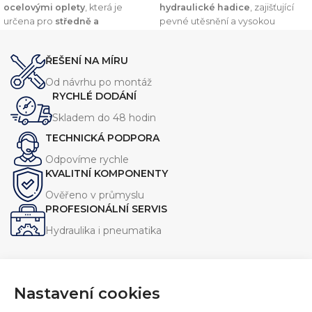
ocelovými oplety
, která je
hydraulické hadice
, zajišťující
určena pro
středně a
pevné utěsnění a vysokou
vysokotlaké hydraulické
odolnost vůči tlaku. Díky
systémy
. Nabízí
vysokou
preciznímu zpracování a
ŘEŠENÍ NA MÍRU
odolnost vůči olejům, oděru a
kvalitním materiálům nabízí
vnějším vlivům
, což zajišťuje její
dlouhou životnost a
Od návrhu po montáž
dlouhou životnost.
kompatibilitu s širokou škálou
RYCHLÉ DODÁNÍ
hydraulických systémů.
Skladem do 48 hodin
TECHNICKÁ PODPORA
Odpovíme rychle
KVALITNÍ KOMPONENTY
Ověřeno v průmyslu
PROFESIONÁLNÍ SERVIS
Hydraulika i pneumatika
Nastavení cookies