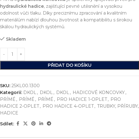
hydraulické hadice
, zajišťující pevné utěsnění a vysokou
odolnost vůči tlaku. Díky preciznímu zpracování a kvalitním
materiálům nabízí dlouhou životnost a kompatibilitu s širokou
škálou hydraulických systémů.
Skladem
PŘIDAT DO KOŠÍKU
SKU:
25KL00.1300
Kategorií:
DKOL
,
DKOL
,
DKOL
,
HADICOVÉ KONCOVKY
,
PŘÍMÉ
,
PŘÍMÉ
,
PŘÍMÉ
,
PRO HADICE 1-OPLET
,
PRO
HADICE 2-OPLET
,
PRO HADICE 4-OPLET
,
TRUBKY, PŘÍRUBY,
HADICE
Sdílet: