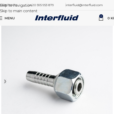
Skip to navigation
KONTAKTY
+420 595 953 879
interfluid@interfluid.com
Skip to main content
0
MENU
0
K