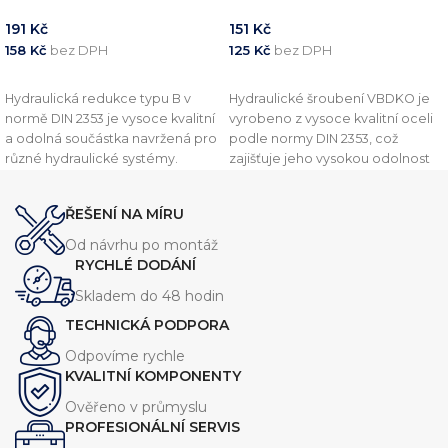
191
Kč
151
Kč
158
Kč
bez DPH
125
Kč
bez DPH
PŘIDAT DO KOŠÍKU
PŘIDAT DO KOŠÍKU
Hydraulická redukce typu B v
Hydraulické šroubení VBDKO je
normě DIN 2353 je vysoce kvalitní
vyrobeno z vysoce kvalitní oceli
a odolná součástka navržená pro
podle normy DIN 2353, což
různé hydraulické systémy.
zajišťuje jeho vysokou odolnost
Vyznačuje se robustní konstrukcí,
vůči vysokým tlakům a drsným
která zajišťuje spolehlivý výkon
podmínkám. Toto šroubení je
ŘEŠENÍ NA MÍRU
při vysokém tlaku. Tato redukce
navrženo pro připojení
je dostupná v několika
hydraulických hadic, trubek a
Od návrhu po montáž
velikostech, aby vyhovovala
potrubí a zajišťuje spolehlivé a
RYCHLÉ DODÁNÍ
různým požadavkům systému.
těsné spojení.
Skladem do 48 hodin
TECHNICKÁ PODPORA
Odpovíme rychle
KVALITNÍ KOMPONENTY
Ověřeno v průmyslu
PROFESIONÁLNÍ SERVIS