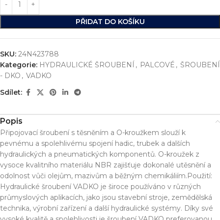
PŘIDAT DO KOŠÍKU
SKU:
24N423788
Kategorie:
HYDRAULICKÉ ŠROUBENÍ
,
PALCOVÉ
,
ŠROUBENÍ
- DKO
,
VADKO
Sdílet:
Popis
Připojovací šroubení s těsněním a O-kroužkem slouží k
pevnému a spolehlivému spojení hadic, trubek a dalších
hydraulických a pneumatických komponentů. O-kroužek z
vysoce kvalitního materiálu NBR zajišťuje dokonalé utěsnění a
odolnost vůči olejům, mazivům a běžným chemikáliím.Použití:
Hydraulické šroubení VADKO je široce používáno v různých
průmyslových aplikacích, jako jsou stavební stroje, zemědělská
technika, výrobní zařízení a další hydraulické systémy. Díky své
vysoké kvalitě a spolehlivosti je šroubení VADKO preferovanou