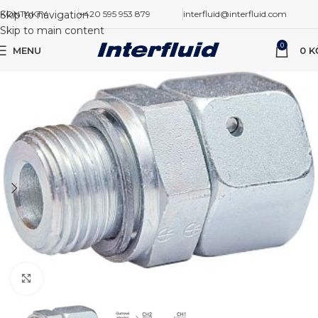
Skip to navigation
KONTAKTY
+420 595 953 879
interfluid@interfluid.com
Skip to main content
0
MENU
0
K
Zvětšit obrázek