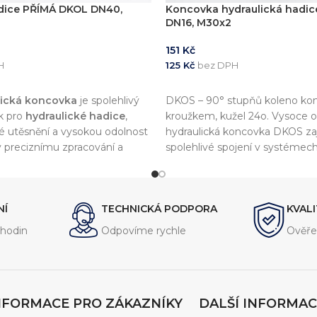
dice PŘÍMÁ DKOL DN40,
Koncovka hydraulická hadic
DN16, M30x2
151
Kč
H
125
Kč
bez DPH
KOŠÍKU
PŘIDAT DO KOŠÍKU
lická koncovka
je spolehlivý
DKOS – 90° stupňů koleno kon
k pro
hydraulické hadice
,
kroužkem, kužel 24o. Vysoce 
vné utěsnění a vysokou odolnost
hydraulická koncovka DKOS zaj
ky preciznímu zpracování a
spolehlivé spojení v systémec
riálům nabízí dlouhou
tlakem.
patibilitu s širokou škálou
 systémů.
NÍ
TECHNICKÁ PODPORA
KVAL
hodin
Odpovíme rychle
Ověře
NFORMACE PRO ZÁKAZNÍKY
DALŠÍ INFORMAC