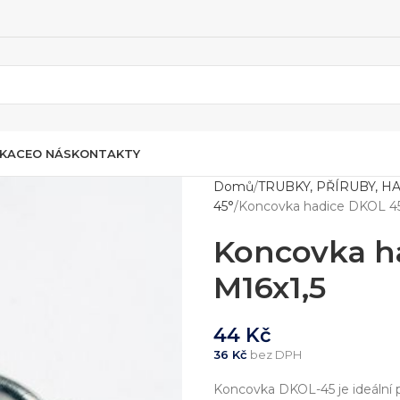
IKACE
O NÁS
KONTAKTY
Domů
TRUBKY, PŘÍRUBY, H
45°
Koncovka hadice DKOL 45
Koncovka h
M16x1,5
44
Kč
36
Kč
bez DPH
Koncovka DKOL-45 je ideální p