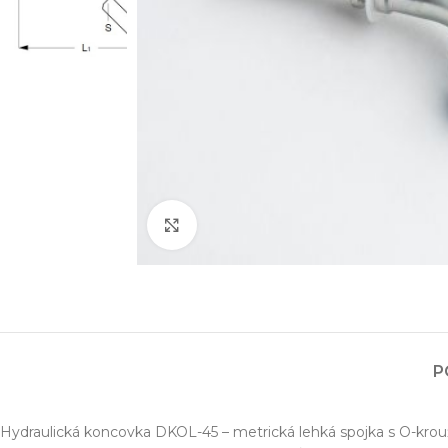
Zvětšit obrázek
Projektování s
Za posledních 20 let 
Specializujeme se na 
P
Návrh a prototypo
Technická dokum
Hydraulická koncovka DKOL-45 – metrická lehká spojka s O-krou