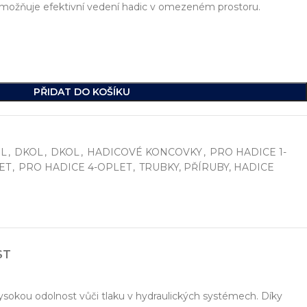
 umožňuje efektivní vedení hadic v omezeném prostoru.
PŘIDAT DO KOŠÍKU
L
,
DKOL
,
DKOL
,
HADICOVÉ KONCOVKY
,
PRO HADICE 1-
ET
,
PRO HADICE 4-OPLET
,
TRUBKY, PŘÍRUBY, HADICE
í
, včetně vývoje jednoúčelových strojů, hydraulických celků a ko
ikde na světě.
ST
ysokou odolnost vůči tlaku v hydraulických systémech. Díky