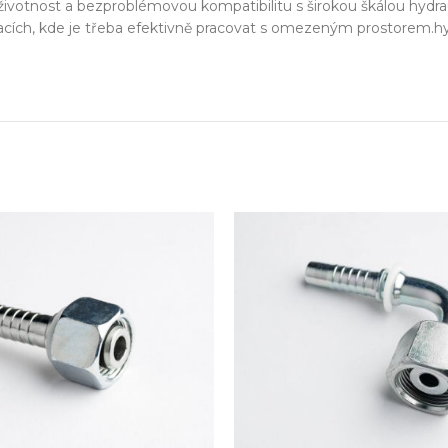
zařízení
ivotnost a bezproblémovou kompatibilitu s širokou škálou hydrauli
cích, kde je třeba efektivně pracovat s omezeným prostorem.hydr
klíč
echnické know-how
Ř
20+ let zkušeností v oboru
Každý proj