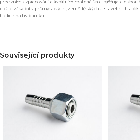
Simulace chování 
preciznímu zpracování a kvalitním materiálům zajišťuje dlouhou ž
Konstrukce stroje
což je zásadní v průmyslových, zemědělských a stavebních aplika
Dodávka řešení na 
hadice na hydrauliku
Více o službě
T
Související produkty