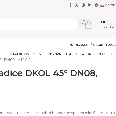
ČEŠTI
0
KČ
0
produk
PŘIHLÁŠENÍ / REGISTRACE
ADICE
HADICOVÉ KONCOVKY
PRO HADICE 4-OPLET
DKOL
° DN08, M16x1,5
adice DKOL 45° DN08,
ro hydraulické hadice, nabízí bezpečné spojení díky O-kroužku a