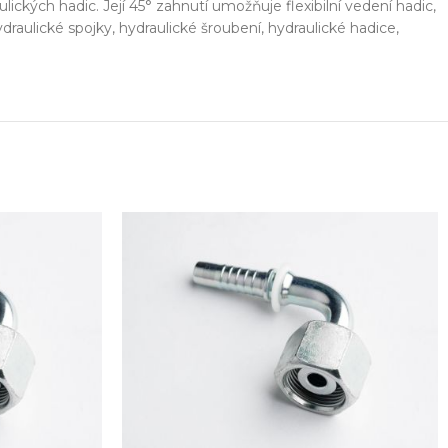
ckých hadic. Její 45° zahnutí umožňuje flexibilní vedení hadic,
aulické spojky, hydraulické šroubení, hydraulické hadice,
ešení na míru
Odbor
ekt od návrhu až po výrobu
Poradenství 