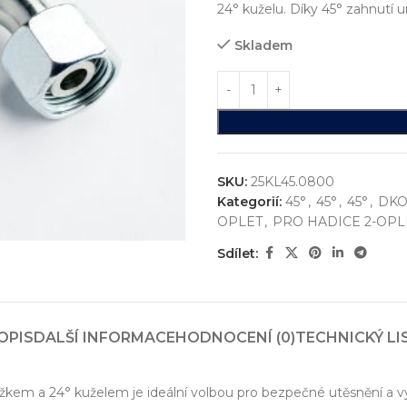
24° kuželu. Díky 45° zahnutí
Skladem
SKU:
25KL45.0800
Kategorií:
45°
,
45°
,
45°
,
DKO
OPLET
,
PRO HADICE 2-OPL
Sdílet:
ystémů
jsme realizovali více než
750+ jedinečných průmyslových řešen
konstrukci zakázkových zařízení, která nejsou sériově vyráběna n
OPIS
DALŠÍ INFORMACE
HODNOCENÍ (0)
TECHNICKÝ LI
vání
entace
žkem a 24° kuželem je ideální volbou pro bezpečné utěsnění a v