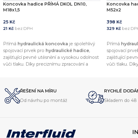
Koncovka hadice PŘÍMÁ DKOL DN10,
Koncovka ha
M18x1,5
M52x2
25
Kč
398
Kč
21
Kč
bez DPH
329
Kč
bez DP
PŘIDAT DO KOŠÍKU
PŘIDAT DO 
Přímá
hydraulická koncovka
je spolehlivý
Přímá
hydrau
spojovací prvek pro
hydraulické hadice
,
spojovací prve
zajišťující pevné utěsnění a vysokou odolnost
zajišťující pe
vůči tlaku. Díky preciznímu zpracování a
vůči tlaku. Dí
kvalitním materiálům nabízí dlouhou
kvalitním mate
životnost a kompatibilitu s širokou škálou
životnost a kom
hydraulických systémů.
hydraulických
ŘEŠENÍ NA MÍRU
RYCHLÉ DODÁ
Od návrhu po montáž
Skladem do 48 
I