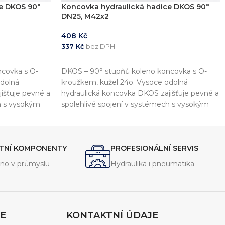
e DKOS 90°
Koncovka hydraulická hadice DKOS 90°
DN25, M42x2
408
Kč
337
Kč
bez DPH
PŘIDAT DO KOŠÍKU
covka s O-
DKOS – 90° stupňů koleno koncovka s O-
odolná
kroužkem, kužel 24o. Vysoce odolná
išťuje pevné a
hydraulická koncovka DKOS zajišťuje pevné a
h s vysokým
spolehlivé spojení v systémech s vysokým
tlakem.
ITNÍ KOMPONENTY
PROFESIONÁLNÍ SERVIS
no v průmyslu
Hydraulika i pneumatika
E
KONTAKTNÍ ÚDAJE