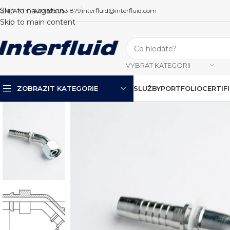
Skip to navigation
ONTAKTY
+420 595 953 879
interfluid@interfluid.com
Skip to main content
VYBRAT KATEGORII
ZOBRAZIT KATEGORIE
SLUŽBY
PORTFOLIO
CERTIF