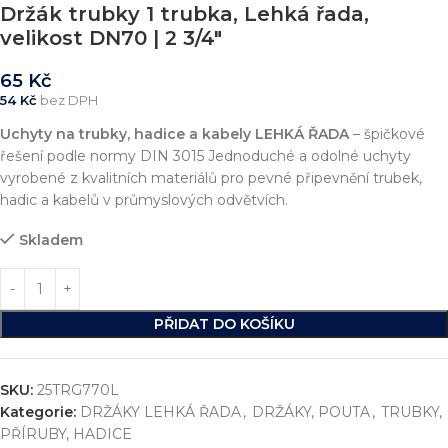
Držák trubky 1 trubka, Lehká řada,
velikost DN70 | 2 3/4″
65
Kč
54
Kč
bez DPH
Uchyty na trubky, hadice a kabely
LEHKÁ ŘADA
– špičkové
řešení podle normy DIN 3015 Jednoduché a odolné uchyty
vyrobené z kvalitních materiálů pro pevné připevnění trubek,
hadic a kabelů v průmyslových odvětvích.
Skladem
PŘIDAT DO KOŠÍKU
SKU:
25TRG770L
Kategorie:
DRŽÁKY LEHKÁ ŘADA
,
DRŽÁKY, POUTA
,
TRUBKY,
PŘÍRUBY, HADICE