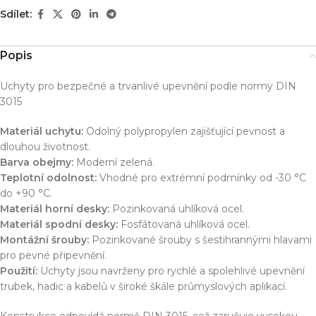
Sdílet:
Popis
Uchyty pro bezpečné a trvanlivé upevnění podle normy DIN
3015
Materiál uchytu:
Odolný polypropylen zajišťující pevnost a
dlouhou životnost.
Barva obejmy:
Moderní zelená.
Teplotní odolnost:
Vhodné pro extrémní podmínky od -30 °C
do +90 °C.
Materiál horní desky:
Pozinkovaná uhlíková ocel.
Materiál spodní desky:
Fosfátovaná uhlíková ocel.
Montážní šrouby:
Pozinkované šrouby s šestihrannými hlavami
pro pevné připevnění.
Použití:
Uchyty jsou navrženy pro rychlé a spolehlivé upevnění
trubek, hadic a kabelů v široké škále průmyslových aplikací.
Konstrukce odpovídá normě DIN 3015, což zaručuje vysokou