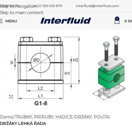
Skip to navigation
KONTAKTY
+420 595 953 879
interfluid@interfluid.com
Skip to main content
0
MENU
0
K
Zvětšit obrázek
Domů
TRUBKY, PŘÍRUBY, HADICE
DRŽÁKY, POUTA
DRŽÁKY LEHKÁ ŘADA