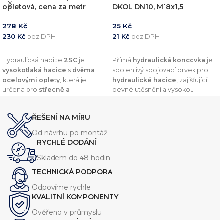
opletová, cena za metr
DKOL DN10, M18x1,5
278
Kč
25
Kč
230
Kč
bez DPH
21
Kč
bez DPH
PŘIDAT DO KOŠÍKU
PŘIDAT DO KOŠÍKU
Hydraulická hadice
2SC
je
Přímá
hydraulická koncovka
je
vysokotlaká hadice
s
dvěma
spolehlivý spojovací prvek pro
ocelovými oplety
, která je
hydraulické hadice
, zajišťující
určena pro
středně a
pevné utěsnění a vysokou
vysokotlaké hydraulické
odolnost vůči tlaku. Díky
systémy
. Nabízí
vysokou
preciznímu zpracování a
ŘEŠENÍ NA MÍRU
odolnost vůči olejům, oděru a
kvalitním materiálům nabízí
vnějším vlivům
, což zajišťuje její
dlouhou životnost a
Od návrhu po montáž
dlouhou životnost.
kompatibilitu s širokou škálou
RYCHLÉ DODÁNÍ
hydraulických systémů.
Skladem do 48 hodin
TECHNICKÁ PODPORA
Odpovíme rychle
KVALITNÍ KOMPONENTY
Ověřeno v průmyslu