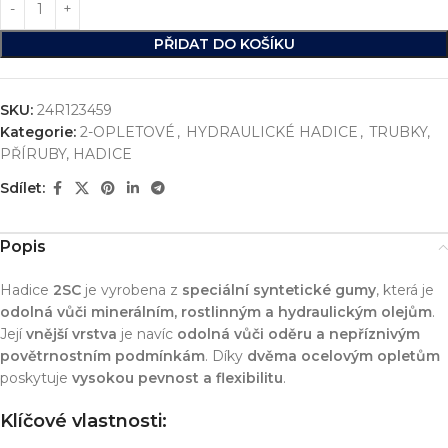
PŘIDAT DO KOŠÍKU
SKU:
24R123459
Kategorie:
2-OPLETOVÉ
,
HYDRAULICKÉ HADICE
,
TRUBKY,
PŘÍRUBY, HADICE
Sdílet:
Popis
Hadice
2SC
je vyrobena z
speciální syntetické gumy
, která je
odolná vůči minerálním, rostlinným a hydraulickým olejům
.
Její
vnější vrstva
je navíc
odolná vůči oděru a nepříznivým
povětrnostním podmínkám
. Díky
dvěma ocelovým opletům
poskytuje
vysokou pevnost a flexibilitu
.
Klíčové vlastnosti: