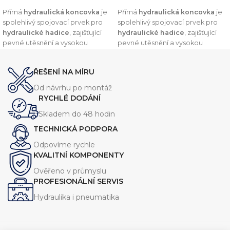
PŘIDAT DO KOŠÍKU
PŘIDAT DO KOŠÍKU
Přímá
hydraulická koncovka
je
Přímá
hydraulická koncovka
je
spolehlivý spojovací prvek pro
spolehlivý spojovací prvek pro
hydraulické hadice
, zajišťující
hydraulické hadice
, zajišťující
pevné utěsnění a vysokou
pevné utěsnění a vysokou
odolnost vůči tlaku. Díky
odolnost vůči tlaku. Díky
preciznímu zpracování a
preciznímu zpracování a
ŘEŠENÍ NA MÍRU
kvalitním materiálům nabízí
kvalitním materiálům nabízí
dlouhou životnost a
dlouhou životnost a
Od návrhu po montáž
kompatibilitu s širokou škálou
kompatibilitu s širokou škálou
RYCHLÉ DODÁNÍ
hydraulických systémů.
hydraulických systémů.
Skladem do 48 hodin
TECHNICKÁ PODPORA
Odpovíme rychle
KVALITNÍ KOMPONENTY
Ověřeno v průmyslu
PROFESIONÁLNÍ SERVIS
Hydraulika i pneumatika