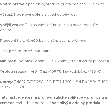
Vnitřní vrstva:
Speciální syntetická guma odolná vůči olejům
Výztuž:
2 ocelové oplety
s vysokou pevností
Vnější vrstva:
Odolná vůči olejům, oděru a povětrnostním
vlivům
Pracovní tlak:
Až
400 bar
(v závislosti na průměru)
Tlak prasknutí:
Až
1600 bar
Minimální poloměr ohybu:
Od
75 mm
(v závislosti na průměru)
Teplotní rozsah:
-40 °C až +100 °C
, krátkodobě až
+125 °C
Normy:
EN857 TYPE 2SC, ISO 11237-1 2SC, ČSN EN 1804-3, ISO
1307 / ISO 6805
Tato hadice je
ideální pro hydraulické aplikace v průmyslu a
zemědělství
, kde je potřeba
spolehlivý a odolný produkt
.