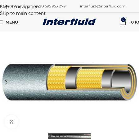
Skip to navigation
KONTAKTY
+420 595 953 879
interfluid@interfluid.com
Skip to main content
0
MENU
0
K
Zvětšit obrázek