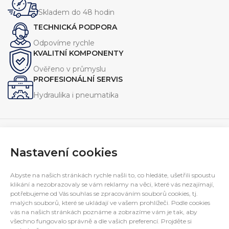
širokou škálu potřeb
širokou škálu potřeb
Skladem do 48 hodin
průmyslových i mobilních strojů.
průmyslových i mobilních strojů.
TECHNICKÁ PODPORA
Odpovíme rychle
KVALITNÍ KOMPONENTY
Ověřeno v průmyslu
PROFESIONÁLNÍ SERVIS
Hydraulika i pneumatika
Nastavení cookies
Navrhujeme, vyrábíme a servisujeme zařízení pro průmysl.
Specializujeme se na jednoúčelové stroje, hydraulické
Abyste na našich stránkách rychle našli to, co hledáte, ušetřili spoustu
agregáty a technická řešení na míru.
klikání a nezobrazovaly se vám reklamy na věci, které vás nezajímají,
E-mail:
interfluid@interfluid.com
potřebujeme od Vás souhlas se zpracováním souborů cookies, tj.
malých souborů, které se ukládají ve vašem prohlížeči. Podle cookies
Telefon:
(+420) 595 953 879
vás na našich stránkách poznáme a zobrazíme vám je tak, aby
Mobil:
(+420) 606 782 769
všechno fungovalo správně a dle vašich preferencí. Projděte si
INFORMACE PRO ZÁKAZNÍKY