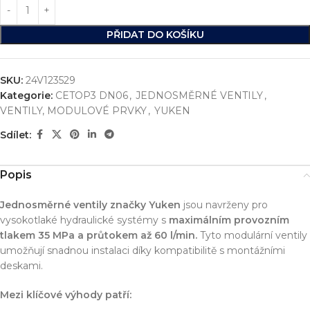
PŘIDAT DO KOŠÍKU
SKU:
24V123529
Kategorie:
CETOP3 DN06
,
JEDNOSMĚRNÉ VENTILY
,
VENTILY, MODULOVÉ PRVKY
,
YUKEN
Sdílet:
Popis
Jednosměrné ventily značky Yuken
jsou navrženy pro
vysokotlaké hydraulické systémy s
maximálním provozním
tlakem 35 MPa a průtokem až 60 l/min.
Tyto modulární ventily
umožňují snadnou instalaci díky kompatibilitě s montážními
deskami.
Mezi klíčové výhody patří: