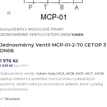
Zvětšit obrázek
Domů
VENTILY, MODULOVÉ PRVKY
JEDNOSMĚRNÉ VENTILY
CETOP3 DN06
YUKEN
Jednosměrný Ventil MCP-01-2-70 CETOP 3
DN06
1 976
Kč
1 633
Kč
bez DPH
Jednosměrné ventily
Yuken řady MCA, MCB, MCP, MCT, MCW
zajišťují efektivní a spolehlivé řízení průtoku hydraulických
systémů. Ideální volba pro průmyslové aplikace, které vyžadují
precizní kontrolu.
Skladem