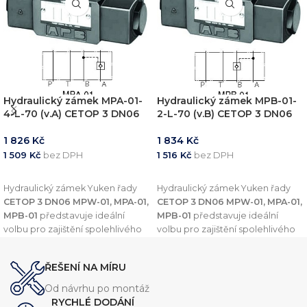
Hydraulický zámek MPA-01-
Hydraulický zámek MPB-01-
4-L-70 (v.A) CETOP 3 DN06
2-L-70 (v.B) CETOP 3 DN06
1 826
Kč
1 834
Kč
1 509
Kč
bez DPH
1 516
Kč
bez DPH
PŘIDAT DO KOŠÍKU
PŘIDAT DO KOŠÍKU
Hydraulický zámek Yuken řady
Hydraulický zámek Yuken řady
CETOP 3 DN06 MPW-01, MPA-01,
CETOP 3 DN06 MPW-01, MPA-01,
MPB-01
představuje ideální
MPB-01
představuje ideální
volbu pro zajištění spolehlivého
volbu pro zajištění spolehlivého
a efektivního chodu
a efektivního chodu
hydraulických okruhů. Tento
hydraulických okruhů. Tento
ŘEŠENÍ NA MÍRU
modulární ventil je navržen pro
modulární ventil je navržen pro
různé aplikace a linie
(A-Line, B-
různé aplikace a linie
(A-Line, B-
Od návrhu po montáž
Line a A&B-Line),
čímž splňuje
Line a A&B-Line),
čímž splňuje
RYCHLÉ DODÁNÍ