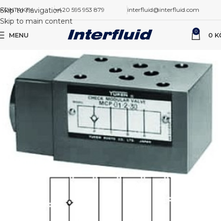
Skip to navigation
KONTAKTY
+420 595 953 879
interfluid@interfluid.com
Skip to main content
0
MENU
0
K