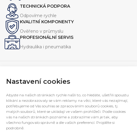
TECHNICKÁ PODPORA
Odpovíme rychle
KVALITNÍ KOMPONENTY
Ověřeno v průmyslu
PROFESIONÁLNÍ SERVIS
Hydraulika i pneumatika
Nastavení cookies
Navrhujeme, vyrábíme a servisujeme zařízení pro průmysl.
Specializujeme se na jednoúčelové stroje, hydraulické
Abyste na našich stránkách rychle našli to, co hledáte, ušetřili spoustu
agregáty a technická řešení na míru.
klikání a nezobrazovaly se vám reklamy na věci, které vás nezajímají,
E-mail:
interfluid@interfluid.com
potřebujeme od Vás souhlas se zpracováním souborů cookies, tj.
malých souborů, které se ukládají ve vašem prohlížeči. Podle cookies
Telefon:
(+420) 595 953 879
vás na našich stránkách poznáme a zobrazíme vám je tak, aby
Mobil:
(+420) 606 782 769
všechno fungovalo správně a dle vašich preferencí. Projděte si
INFORMACE PRO ZÁKAZNÍKY
podrobně.
DALŠÍ INFORMACE