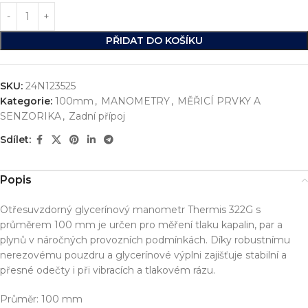
PŘIDAT DO KOŠÍKU
SKU:
24N123525
Kategorie:
100mm
,
MANOMETRY
,
MĚŘICÍ PRVKY A
SENZORIKA
,
Zadní přípoj
Sdílet:
Popis
Otřesuvzdorný glycerínový manometr Thermis 322G s
průměrem 100 mm je určen pro měření tlaku kapalin, par a
plynů v náročných provozních podmínkách. Díky robustnímu
nerezovému pouzdru a glycerínové výplni zajišťuje stabilní a
přesné odečty i při vibracích a tlakovém rázu.
Průměr: 100 mm