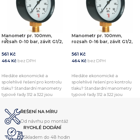
Manometr pr. 100mm,
Manometr pr. 100mm,
rozsah 0-10 bar, závit G1/2,
rozsah 0-16 bar, závit G1/2,
spodní připoj
spodní připoj
561
Kč
561
Kč
464
Kč
bez DPH
464
Kč
bez DPH
PŘIDAT DO KOŠÍKU
PŘIDAT DO KOŠÍKU
Hledáte ekonomické a
Hledáte ekonomické a
spolehlivé řešení pro kontrolu
spolehlivé řešení pro kontrolu
tlaku? Standardní manometry
tlaku? Standardní manometry
typové řady 312 a 322 jsou
typové řady 312 a 322 jsou
navrženy pro běžné průmyslové
navrženy pro běžné průmyslové
aplikace, kde je kladen důraz na
aplikace, kde je kladen důraz na
ŘEŠENÍ NA MÍRU
přesnost a shodu s evropskými
přesnost a shodu s evropskými
standardy. Tyto přístroje jsou
standardy. Tyto přístroje jsou
Od návrhu po montáž
plně v souladu s normou EN837-1
plně v souladu s normou EN837-1
RYCHLÉ DODÁNÍ
Skladem do 48 hodin