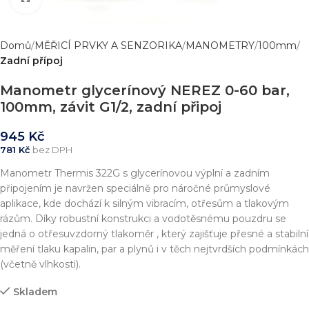
Domů
MĚŘICÍ PRVKY A SENZORIKA
MANOMETRY
100mm
Zadní přípoj
Manometr glycerínový NEREZ 0-60 bar,
100mm, závit G1/2, zadní připoj
945
Kč
781
Kč
bez DPH
Manometr Thermis 322G s glycerínovou výplní a zadním
připojením je navržen speciálně pro náročné průmyslové
aplikace, kde dochází k silným vibracím, otřesům a tlakovým
rázům. Díky robustní konstrukci a vodotěsnému pouzdru se
jedná o otřesuvzdorný tlakoměr , který zajišťuje přesné a stabilní
měření tlaku kapalin, par a plynů i v těch nejtvrdších podmínkách
(včetně vlhkosti).
Skladem