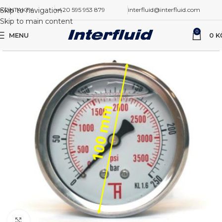
Skip to navigation
KONTAKTY
+420 595 953 879
interfluid@interfluid.com
Skip to main content
0
MENU
0
K
Zvětšit obrázek