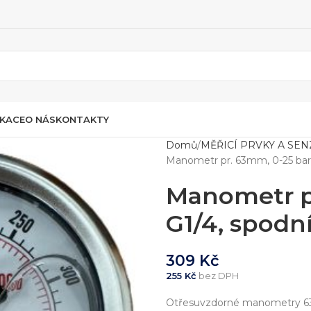
IKACE
O NÁS
KONTAKTY
Domů
MĚŘICÍ PRVKY A SE
Manometr pr. 63mm, 0-25 bar, 
Manometr pr
G1/4, spodní
309
Kč
255
Kč
bez DPH
Otřesuvzdorné manometry 63mm