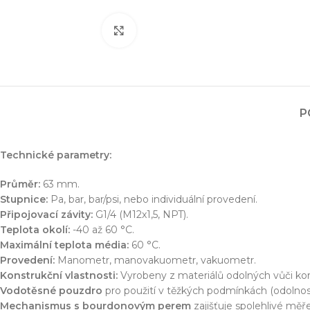
Simulace chování 
Konstrukce stroje
Dodávka řešení na 
Zvětšit obrázek
Více o službě
T
P
Technické parametry:
Průměr:
63 mm.
Stupnice:
Pa, bar, bar/psi, nebo individuální provedení.
Připojovací závity:
G1/4 (M12x1,5, NPT).
Teplota okolí:
-40 až 60 °C.
Maximální teplota média:
60 °C.
Provedení:
Manometr, manovakuometr, vakuometr.
Konstrukční vlastnosti:
Vyrobeny z materiálů odolných vůči koroz
Vodotěsné pouzdro
pro použití v těžkých podmínkách (odolnost 
Mechanismus s bourdonovým perem
zajišťuje spolehlivé měře