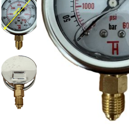
Projektování s
Za posledních 20 let 
Specializujeme se na 
Návrh a prototypo
Technická dokum