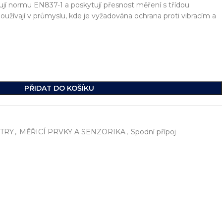
lňují normu EN837-1 a poskytují přesnost měření s třídou
 používají v průmyslu, kde je vyžadována ochrana proti vibracím a
PŘIDAT DO KOŠÍKU
TRY
,
MĚŘICÍ PRVKY A SENZORIKA
,
Spodní přípoj
í
, včetně vývoje jednoúčelových strojů, hydraulických celků a ko
ikde na světě.