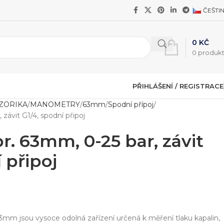
ČEŠTI
0
KČ
0
produk
PŘIHLÁŠENÍ / REGISTRACE
NZORIKA
MANOMETRY
63mm
Spodní přípoj
závit G1/4, spodní připoj
. 63mm, 0-25 bar, závit
 připoj
 jsou vysoce odolná zařízení určená k měření tlaku kapalin,