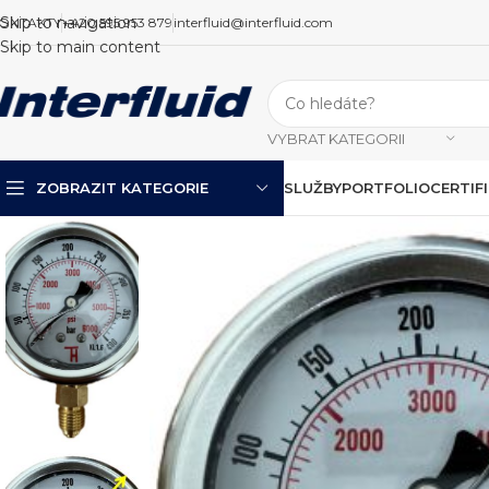
Skip to navigation
ONTAKTY
+420 595 953 879
interfluid@interfluid.com
Skip to main content
VYBRAT KATEGORII
ZOBRAZIT KATEGORIE
SLUŽBY
PORTFOLIO
CERTIF