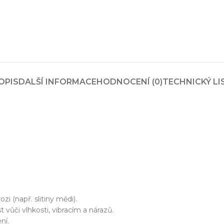
zařízení
klíč
echnické know-how
Ř
OPIS
DALŠÍ INFORMACE
HODNOCENÍ (0)
TECHNICKÝ LI
20+ let zkušeností v oboru
Každý proj
i (např. slitiny mědi).
vůči vlhkosti, vibracím a nárazů.
ní.