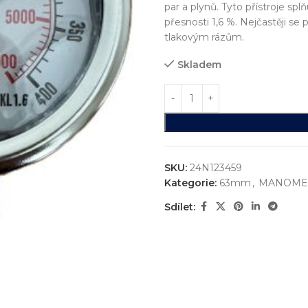
par a plynů. Tyto přístroje sp
přesnosti 1,6 %. Nejčastěji se
tlakovým rázům.
Skladem
SKU:
24N123459
Kategorie:
63mm
,
MANOME
Sdílet:
ystémů
jsme realizovali více než
750+ jedinečných průmyslových řešen
konstrukci zakázkových zařízení, která nejsou sériově vyráběna n
vání
entace