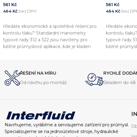
561
Kč
561
Kč
464
Kč
bez DPH
464
Kč
bez DP
PŘIDAT DO KOŠÍKU
PŘIDAT DO 
Hledáte ekonomické a spolehlivé řešení pro
Hledáte ekonom
kontrolu tlaku? Standardní manometry
kontrolu tlak
typové řady 312 a 322 jsou navrženy pro
typové řady 31
běžné průmyslové aplikace, kde je kladen
běžné průmyslo
důraz na přesnost a shodu s evropskými
důraz na přes
standardy. Tyto přístroje jsou plně v souladu s
standardy. Tyto
normou EN837-1
normou EN837
ŘEŠENÍ NA MÍRU
RYCHLÉ DODÁ
Od návrhu po montáž
Skladem do 48 
I
Navrhujeme, vyrábíme a servisujeme zařízení pro průmysl.
Ob
Specializujeme se na jednoúčelové stroje, hydraulické
Vr