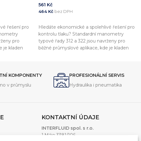
561
Kč
464
Kč
bez DPH
PŘIDAT DO KOŠÍKU
vé řešení pro
Hledáte ekonomické a spolehlivé řešení pro
anometry
kontrolu tlaku? Standardní manometry
rženy pro
typové řady 312 a 322 jsou navrženy pro
e je kladen
běžné průmyslové aplikace, kde je kladen
vropskými
důraz na přesnost a shodu s evropskými
lně v souladu s
standardy. Tyto přístroje jsou plně v souladu s
normou EN837-1
ITNÍ KOMPONENTY
PROFESIONÁLNÍ SERVIS
no v průmyslu
Hydraulika i pneumatika
E
KONTAKTNÍ ÚDAJE
INTERFLUID spol. s r.o.
1.Máje 3381/106