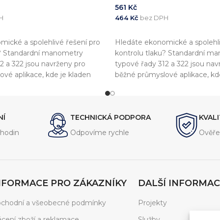
561
Kč
H
464
Kč
bez DPH
KOŠÍKU
PŘIDAT DO KOŠÍKU
ické a spolehlivé řešení pro
Hledáte ekonomické a spolehli
u? Standardní manometry
kontrolu tlaku? Standardní m
2 a 322 jsou navrženy pro
typové řady 312 a 322 jsou nav
vé aplikace, kde je kladen
běžné průmyslové aplikace, kd
nost a shodu s evropskými
důraz na přesnost a shodu s e
 přístroje jsou plně v souladu s
standardy. Tyto přístroje jsou p
-1
normou EN837-1
NÍ
TECHNICKÁ PODPORA
KVAL
hodin
Odpovíme rychle
Ověře
NFORMACE PRO ZÁKAZNÍKY
DALŠÍ INFORMAC
chodní a všeobecné podmínky
Projekty
ácení zboží a reklamace
Služby