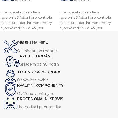
PŘIDAT DO KOŠÍKU
PŘIDAT DO KOŠÍKU
Hledáte ekonomické a
Hledáte ekonomické a
spolehlivé řešení pro kontrolu
spolehlivé řešení pro kontrolu
tlaku? Standardní manometry
tlaku? Standardní manometry
typové řady 312 a 322 jsou
typové řady 312 a 322 jsou
navrženy pro běžné průmyslové
navrženy pro běžné průmyslové
aplikace, kde je kladen důraz na
aplikace, kde je kladen důraz na
ŘEŠENÍ NA MÍRU
přesnost a shodu s evropskými
přesnost a shodu s evropskými
standardy. Tyto přístroje jsou
standardy. Tyto přístroje jsou
Od návrhu po montáž
plně v souladu s normou EN837-1
plně v souladu s normou EN837-1
RYCHLÉ DODÁNÍ
Skladem do 48 hodin
TECHNICKÁ PODPORA
Odpovíme rychle
KVALITNÍ KOMPONENTY
Ověřeno v průmyslu
PROFESIONÁLNÍ SERVIS
Hydraulika i pneumatika