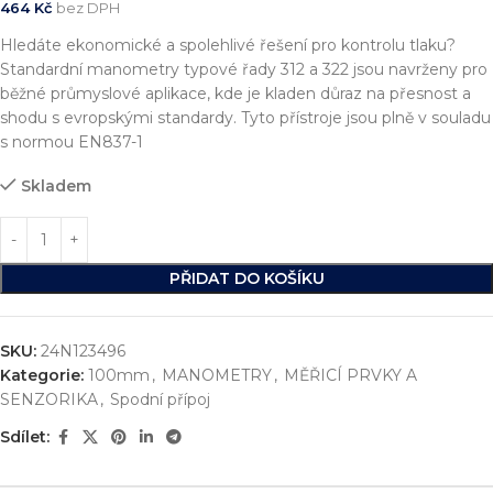
464
Kč
bez DPH
Hledáte ekonomické a spolehlivé řešení pro kontrolu tlaku?
Standardní manometry typové řady 312 a 322 jsou navrženy pro
běžné průmyslové aplikace, kde je kladen důraz na přesnost a
shodu s evropskými standardy. Tyto přístroje jsou plně v souladu
s normou EN837-1
Skladem
PŘIDAT DO KOŠÍKU
SKU:
24N123496
Kategorie:
100mm
,
MANOMETRY
,
MĚŘICÍ PRVKY A
SENZORIKA
,
Spodní přípoj
Sdílet: