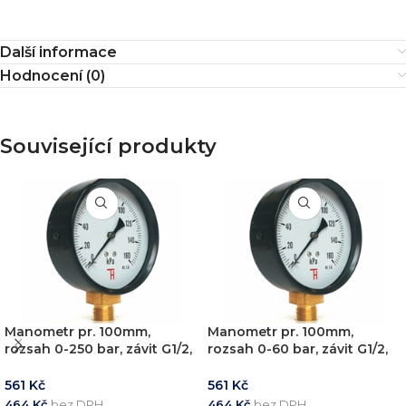
Další informace
Hodnocení (0)
Související produkty
Manometr pr. 100mm,
Manometr pr. 100mm,
rozsah 0-250 bar, závit G1/2,
rozsah 0-60 bar, závit G1/2,
spodní připoj
spodní připoj
561
Kč
561
Kč
464
Kč
bez DPH
464
Kč
bez DPH