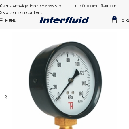
Skip to navigation
KONTAKTY
+420 595 953 879
interfluid@interfluid.com
Skip to main content
0
MENU
0
K