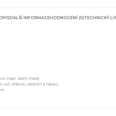
zařízení
klíč
OPIS
DALŠÍ INFORMACE
HODNOCENÍ (0)
TECHNICKÝ LI
echnické know-how
Ř
20+ let zkušeností v oboru
Každý proj
i (např. slitiny mědi).
vůči vlhkosti, vibracím a nárazů.
ní.