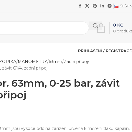
ČEŠTI
0
KČ
0
produk
PŘIHLÁŠENÍ / REGISTRACE
NZORIKA
MANOMETRY
63mm
Zadní přípoj
závit G1/4, zadní připoj
. 63mm, 0-25 bar, závit
připoj
 jsou vysoce odolná zařízení určená k měření tlaku kapalin,