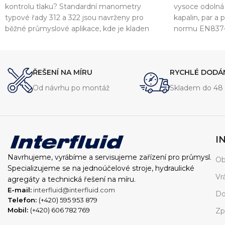
kontrolu tlaku? Standardní manometry
vysoce odolná 
typové řady 312 a 322 jsou navrženy pro
kapalin, par a p
běžné průmyslové aplikace, kde je kladen
normu EN837-1
důraz na přesnost a shodu s evropskými
s třídou přesno
standardy. Tyto přístroje jsou plně v souladu s
používají v pr
normou EN837-1
ochrana proti 
ŘEŠENÍ NA MÍRU
RYCHLÉ DODÁ
Od návrhu po montáž
Skladem do 48 
I
Navrhujeme, vyrábíme a servisujeme zařízení pro průmysl.
Ob
Specializujeme se na jednoúčelové stroje, hydraulické
Vr
agregáty a technická řešení na míru.
E-mail:
interfluid@interfluid.com
Do
Telefon:
(+420) 595 953 879
Mobil:
(+420) 606 782 769
Zp