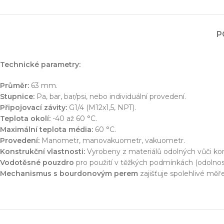
Simulace chování 
Konstrukce stroje
Dodávka řešení na 
P
Více o službě
Technické parametry:
T
Průměr:
63 mm.
Stupnice:
Pa, bar, bar/psi, nebo individuální provedení.
Připojovací závity:
G1/4 (M12x1,5, NPT).
Teplota okolí:
-40 až 60 °C.
Maximální teplota média:
60 °C.
Provedení:
Manometr, manovakuometr, vakuometr.
Konstrukční vlastnosti:
Vyrobeny z materiálů odolných vůči koroz
Vodotěsné pouzdro
pro použití v těžkých podmínkách (odolnost 
Mechanismus s bourdonovým perem
zajišťuje spolehlivé měře