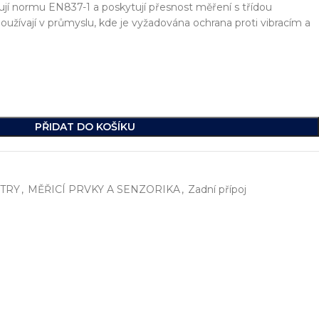
lňují normu EN837-1 a poskytují přesnost měření s třídou
 používají v průmyslu, kde je vyžadována ochrana proti vibracím a
PŘIDAT DO KOŠÍKU
TRY
,
MĚŘICÍ PRVKY A SENZORIKA
,
Zadní přípoj
í
, včetně vývoje jednoúčelových strojů, hydraulických celků a ko
ikde na světě.