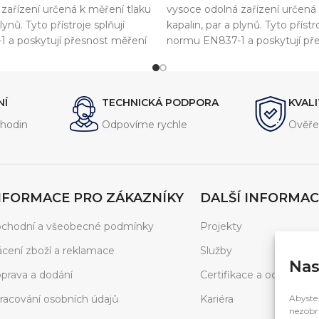
zařízení určená k měření tlaku
vysoce odolná zařízení určená
lynů. Tyto přístroje splňují
kapalin, par a plynů. Tyto přístr
 a poskytují přesnost měření
normu EN837-1 a poskytují př
sti 1,6 %. Nejčastěji se
s třídou přesnosti 1,6 %. Nejčas
ůmyslu, kde je vyžadována
používají v průmyslu, kde je v
vibracím a tlakovým rázům.
ochrana proti vibracím a tlako
NÍ
TECHNICKÁ PODPORA
KVAL
hodin
Odpovíme rychle
Ověře
NFORMACE PRO ZÁKAZNÍKY
DALŠÍ INFORMAC
chodní a všeobecné podmínky
Projekty
ácení zboží a reklamace
Služby
Nas
prava a dodání
Certifikace a ocenění
racování osobních údajů
Kariéra
Abyste 
nezobra