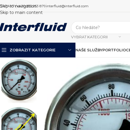
Skip to navigation
ONTAKTY
+420 595 953 879
interfluid@interfluid.com
Skip to main content
VYBRAT KATEGORII
ZOBRAZIT KATEGORIE
NAŠE SLUŽBY
PORTFOLIO
C