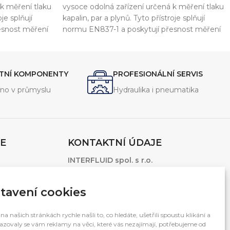
 k měření tlaku
vysoce odolná zařízení určená k měření tlaku
oje splňují
kapalin, par a plynů. Tyto přístroje splňují
esnost měření
normu EN837-1 a poskytují přesnost měření
těji se
s třídou přesnosti 1,6 %. Nejčastěji se
yžadována
používají v průmyslu, kde je vyžadována
vým rázům.
ochrana proti vibracím a tlakovým rázům.
ITNÍ KOMPONENTY
PROFESIONÁLNÍ SERVIS
no v průmyslu
Hydraulika i pneumatika
E
KONTAKTNÍ ÚDAJE
INTERFLUID spol. s r.o.
1.Máje 3381/106
Ostrava – Moravská Ostrava, 703 00
tavení cookies
Česká Republika
Otevírací doba: 7:00 – 15:30
na našich stránkách rychle našli to, co hledáte, ušetřili spoustu klikání a
zovaly se vám reklamy na věci, které vás nezajímají, potřebujeme od
(po-pá mimo svátky)