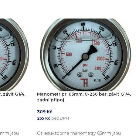
 závit G1/4,
Manometr pr. 63mm, 0-250 bar, závit G1/4,
zadní připoj
309
Kč
255
Kč
bez DPH
PŘIDAT DO KOŠÍKU
3mm jsou
Otřesuvzdorné manometry 63mm jsou