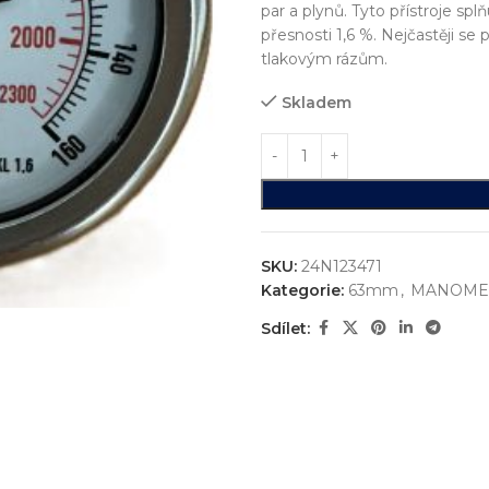
par a plynů. Tyto přístroje sp
přesnosti 1,6 %. Nejčastěji se
tlakovým rázům.
Skladem
SKU:
24N123471
Kategorie:
63mm
,
MANOME
Sdílet:
ystémů
jsme realizovali více než
750+ jedinečných průmyslových řešen
konstrukci zakázkových zařízení, která nejsou sériově vyráběna n
vání
entace