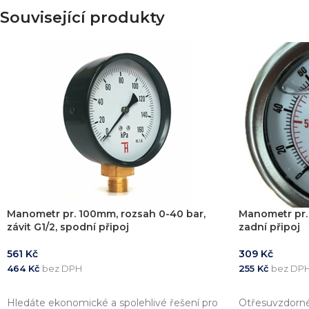
Související produkty
Manometr pr. 100mm, rozsah 0-40 bar,
Manometr pr. 
závit G1/2, spodní připoj
zadní připoj
561
Kč
309
Kč
464
Kč
bez DPH
255
Kč
bez DP
PŘIDAT DO KOŠÍKU
PŘIDAT DO 
Hledáte ekonomické a spolehlivé řešení pro
Otřesuvzdorn