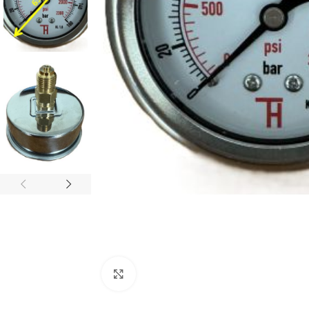
Projektování s
Za posledních 20 let 
Specializujeme se na 
Zvětšit obrázek
Návrh a prototypo
Technická dokum