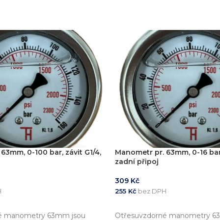
63mm, 0-100 bar, závit G1/4,
Manometr pr. 63mm, 0-16 bar,
zadní připoj
309
Kč
H
255
Kč
bez DPH
KOŠÍKU
PŘIDAT DO KOŠÍKU
é manometry 63mm jsou
Otřesuvzdorné manometry 6