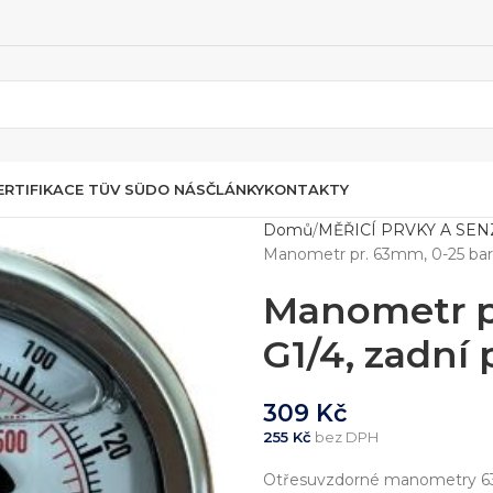
ERTIFIKACE TÜV SÜD
O NÁS
ČLÁNKY
KONTAKTY
Domů
MĚŘICÍ PRVKY A SE
Manometr pr. 63mm, 0-25 bar, 
Manometr pr
G1/4, zadní 
309
Kč
255
Kč
bez DPH
Otřesuvzdorné manometry 63mm