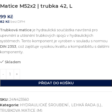
Matice M52x2 | trubka 42, L
99
Kč
82
Kč
bez DPH
Trubková matice
je hydraulická součástka navržená pro
upevnění a utěsnění trubkových spojů v hydraulických
systémech. Tento komponent je vyroben v souladu s normou
DIN 2353
, což zajišťuje vysokou kvalitu a kompatibilitu s dalšími
komponenty.
Skladem
PŘIDAT DO KOŠÍKU
SKU:
24N423560
Kategorie:
HYDRAULICKÉ ŠROUBENÍ
,
LEHKÁ ŘADA (L)
,
TRUBKOVA MATICE (M)