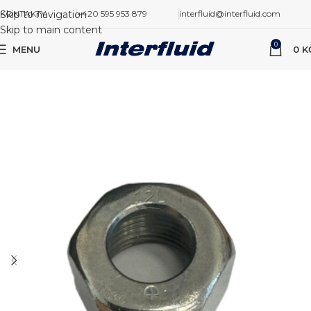
Skip to navigation
KONTAKTY
+420 595 953 879
interfluid@interfluid.com
Skip to main content
0
MENU
0
K