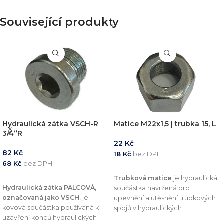
Související produkty
Hydraulická zátka VSCH-R
Matice M22x1,5 | trubka 15, L
3/4“R
22
Kč
82
Kč
18
Kč
bez DPH
68
Kč
bez DPH
PŘIDAT DO KOŠÍKU
PŘIDAT DO KOŠÍKU
Trubková matice
je hydraulická
Hydraulická zátka PALCOVÁ,
součástka navržená pro
označovaná jako VSCH
, je
upevnění a utěsnění trubkových
kovová součástka používaná k
spojů v hydraulických
uzavření konců hydraulických
systémech. Tento komponent je