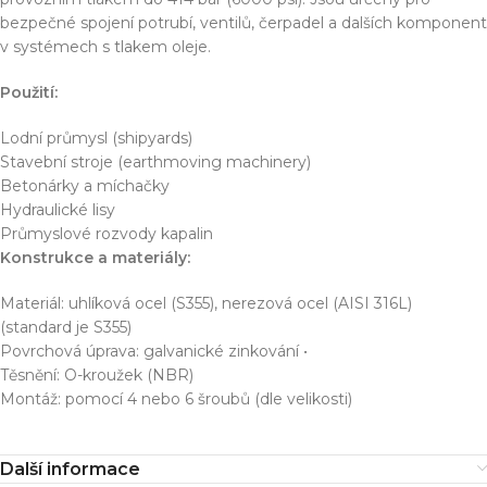
bezpečné spojení potrubí, ventilů, čerpadel a dalších komponent
v systémech s tlakem oleje.
Použití:
Lodní průmysl (shipyards)
Stavební stroje (earthmoving machinery)
Betonárky a míchačky
Hydraulické lisy
Průmyslové rozvody kapalin
Konstrukce a materiály:
Materiál: uhlíková ocel (S355), nerezová ocel (AISI 316L)
(standard je S355)
Povrchová úprava: galvanické zinkování •
Těsnění: O-kroužek (NBR)
Montáž: pomocí 4 nebo 6 šroubů (dle velikosti)
Další informace