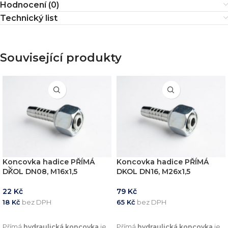
Hodnocení (0)
Technický list
Související produkty
Koncovka hadice PŘÍMÁ
Koncovka hadice PŘÍMÁ
DKOL DN08, M16x1,5
DKOL DN16, M26x1,5
22
Kč
79
Kč
18
Kč
bez DPH
65
Kč
bez DPH
PŘIDAT DO KOŠÍKU
PŘIDAT DO KOŠÍKU
Přímá
hydraulická koncovka
je
Přímá
hydraulická koncovka
je