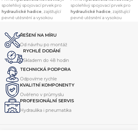
spolehlivý spojovací prvek pro
spolehlivý spojovací prvek pro
hydraulické hadice
, zajišťující
hydraulické hadice
, zajišťující
pevné utěsnění a vysokou
pevné utěsnění a vysokou
odolnost vůči tlaku. Díky
odolnost vůči tlaku. Díky
preciznímu zpracování a
preciznímu zpracování a
ŘEŠENÍ NA MÍRU
kvalitním materiálům nabízí
kvalitním materiálům nabízí
dlouhou životnost a
dlouhou životnost a
Od návrhu po montáž
kompatibilitu s širokou škálou
kompatibilitu s širokou škálou
RYCHLÉ DODÁNÍ
hydraulických systémů.
hydraulických systémů.
Skladem do 48 hodin
TECHNICKÁ PODPORA
Odpovíme rychle
KVALITNÍ KOMPONENTY
Ověřeno v průmyslu
PROFESIONÁLNÍ SERVIS
Hydraulika i pneumatika