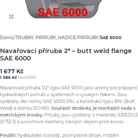
Zvětšit obrázek
Domů
TRUBKY, PŘÍRUBY, HADICE
PŘÍRUBY
SAE 6000
Navařovací příruba 2″ – butt weld flange
SAE 6000
1 677
Kč
1 386
Kč
bez DPH
Navařovací příruba 1/2″ typu SAE 6000 jsou určeny pro připojení
hydraulických potrubí v systémech s vysokým tlakem. Jsou
vyráběny dle normy SAE 6000 PSI, s konstrukcí typu BW (Butt
Weld) a stěnou SCH80.
Součástí dodávky je montážní sada s
metrickými šrouby.
Příruby jsou vyrobeny z materiálu S355J2G3
(ST52.3) a povrchově ošetřeny černým olejem proti korozi.
Použití:
hydraulické rozvody, průmyslové stroje, mobilní