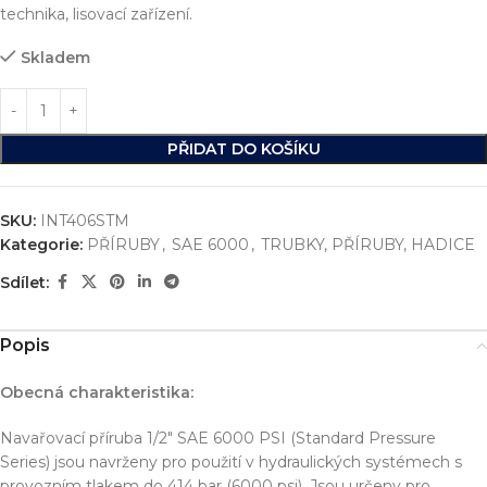
technika, lisovací zařízení.
Skladem
PŘIDAT DO KOŠÍKU
SKU:
INT406STM
Kategorie:
PŘÍRUBY
,
SAE 6000
,
TRUBKY, PŘÍRUBY, HADICE
Sdílet:
Popis
Obecná charakteristika:
Navařovací příruba 1/2″ SAE 6000 PSI (Standard Pressure
Series) jsou navrženy pro použití v hydraulických systémech s
provozním tlakem do 414 bar (6000 psi). Jsou určeny pro