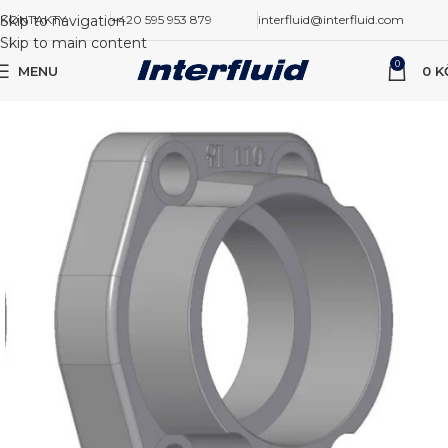
Skip to navigation
KONTAKTY
+420 595 953 879
interfluid@interfluid.com
Skip to main content
0
MENU
0
K