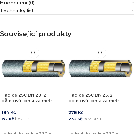
Hodnocení (0)
Technický list
Související produkty
Hadice 2SC DN 20, 2
Hadice 2SC DN 25, 2
opletová, cena za metr
opletová, cena za metr
184
Kč
278
Kč
152
Kč
bez DPH
230
Kč
bez DPH
PŘIDAT DO KOŠÍKU
PŘIDAT DO KOŠÍKU
Hydraulická hadice
2SC
je
Hydraulická hadice
2SC
je