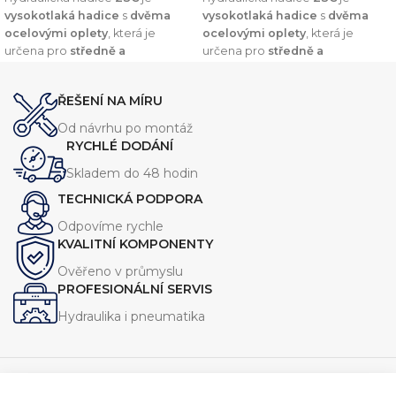
vysokotlaká hadice
s
dvěma
vysokotlaká hadice
s
dvěma
ocelovými oplety
, která je
ocelovými oplety
, která je
určena pro
středně a
určena pro
středně a
vysokotlaké hydraulické
vysokotlaké hydraulické
systémy
. Nabízí
vysokou
systémy
. Nabízí
vysokou
ŘEŠENÍ NA MÍRU
odolnost vůči olejům, oděru a
odolnost vůči olejům, oděru a
vnějším vlivům
, což zajišťuje její
vnějším vlivům
, což zajišťuje její
Od návrhu po montáž
dlouhou životnost.
dlouhou životnost.
RYCHLÉ DODÁNÍ
Skladem do 48 hodin
TECHNICKÁ PODPORA
Odpovíme rychle
KVALITNÍ KOMPONENTY
Ověřeno v průmyslu
PROFESIONÁLNÍ SERVIS
Hydraulika i pneumatika