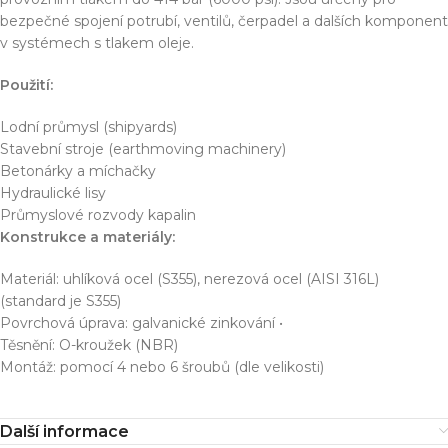
bezpečné spojení potrubí, ventilů, čerpadel a dalších komponent
v systémech s tlakem oleje.
Použití:
Lodní průmysl (shipyards)
Stavební stroje (earthmoving machinery)
Betonárky a míchačky
Hydraulické lisy
Průmyslové rozvody kapalin
Konstrukce a materiály:
Materiál: uhlíková ocel (S355), nerezová ocel (AISI 316L)
(standard je S355)
Povrchová úprava: galvanické zinkování •
Těsnění: O-kroužek (NBR)
Montáž: pomocí 4 nebo 6 šroubů (dle velikosti)
Další informace