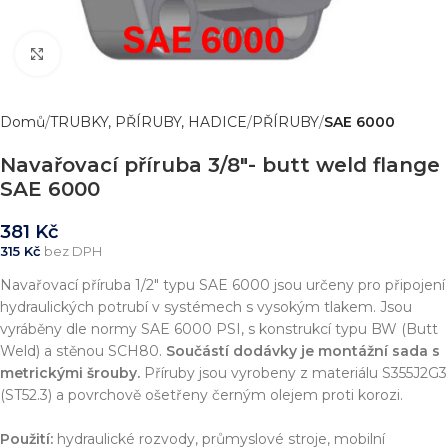
Zvětšit obrázek
Domů
TRUBKY, PŘÍRUBY, HADICE
PŘÍRUBY
SAE 6000
Navařovací příruba 3/8″- butt weld flange
SAE 6000
381
Kč
315
Kč
bez DPH
Navařovací příruba 1/2″ typu SAE 6000 jsou určeny pro připojení
hydraulických potrubí v systémech s vysokým tlakem. Jsou
vyráběny dle normy SAE 6000 PSI, s konstrukcí typu BW (Butt
Weld) a stěnou SCH80.
Součástí dodávky je montážní sada s
metrickými šrouby.
Příruby jsou vyrobeny z materiálu S355J2G3
(ST52.3) a povrchově ošetřeny černým olejem proti korozi.
Použití:
hydraulické rozvody, průmyslové stroje, mobilní