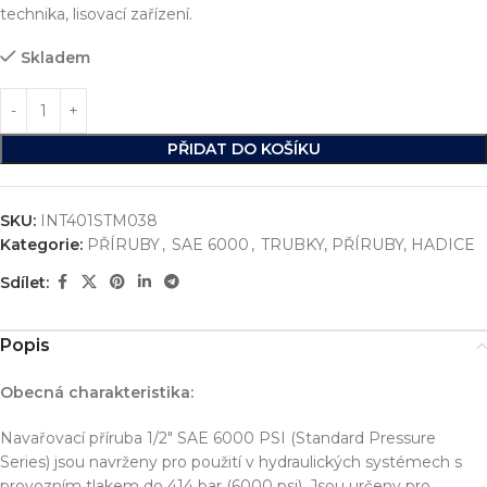
technika, lisovací zařízení.
Skladem
PŘIDAT DO KOŠÍKU
SKU:
INT401STM038
Kategorie:
PŘÍRUBY
,
SAE 6000
,
TRUBKY, PŘÍRUBY, HADICE
Sdílet:
Popis
Obecná charakteristika:
Navařovací příruba 1/2″ SAE 6000 PSI (Standard Pressure
Series) jsou navrženy pro použití v hydraulických systémech s
provozním tlakem do 414 bar (6000 psi). Jsou určeny pro