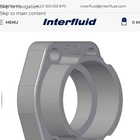
Skip to navigation
KONTAKTY
+420 595 953 879
interfluid@interfluid.com
Skip to main content
0
MENU
0
K