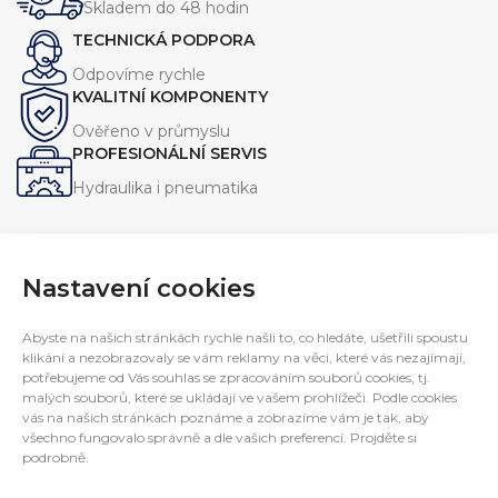
Skladem do 48 hodin
průmyslových i mobilních strojů.
průmyslových i mobilních strojů.
TECHNICKÁ PODPORA
Odpovíme rychle
KVALITNÍ KOMPONENTY
Ověřeno v průmyslu
PROFESIONÁLNÍ SERVIS
Hydraulika i pneumatika
Nastavení cookies
Navrhujeme, vyrábíme a servisujeme zařízení pro průmysl.
Abyste na našich stránkách rychle našli to, co hledáte, ušetřili spoustu
Specializujeme se na jednoúčelové stroje, hydraulické
klikání a nezobrazovaly se vám reklamy na věci, které vás nezajímají,
potřebujeme od Vás souhlas se zpracováním souborů cookies, tj.
agregáty a technická řešení na míru.
malých souborů, které se ukládají ve vašem prohlížeči. Podle cookies
E-mail:
interfluid@interfluid.com
vás na našich stránkách poznáme a zobrazíme vám je tak, aby
Telefon:
(+420) 595 953 879
všechno fungovalo správně a dle vašich preferencí. Projděte si
Mobil:
(+420) 606 782 769
podrobně.
INFORMACE PRO ZÁKAZNÍKY