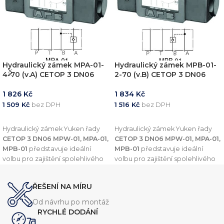
Hydraulický zámek MPA-01-
Hydraulický zámek MPB-01-
4-70 (v.A) CETOP 3 DN06
2-70 (v.B) CETOP 3 DN06
1 826
Kč
1 834
Kč
1 509
Kč
bez DPH
1 516
Kč
bez DPH
PŘIDAT DO KOŠÍKU
PŘIDAT DO KOŠÍKU
Hydraulický zámek Yuken řady
Hydraulický zámek Yuken řady
CETOP 3 DN06 MPW-01, MPA-01,
CETOP 3 DN06 MPW-01, MPA-01,
MPB-01
představuje ideální
MPB-01
představuje ideální
volbu pro zajištění spolehlivého
volbu pro zajištění spolehlivého
a efektivního chodu
a efektivního chodu
hydraulických okruhů. Tento
hydraulických okruhů. Tento
ŘEŠENÍ NA MÍRU
modulární ventil je navržen pro
modulární ventil je navržen pro
různé aplikace a linie
(A-Line, B-
různé aplikace a linie
(A-Line, B-
Od návrhu po montáž
Line a A&B-Line),
čímž splňuje
Line a A&B-Line),
čímž splňuje
RYCHLÉ DODÁNÍ
širokou škálu potřeb
širokou škálu potřeb