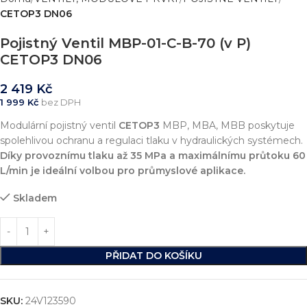
CETOP3 DN06
Pojistný Ventil MBP-01-C-B-70 (v P)
CETOP3 DN06
2 419
Kč
1 999
Kč
bez DPH
Modulární pojistný ventil
CETOP3
MBP, MBA, MBB poskytuje
spolehlivou ochranu a regulaci tlaku v hydraulických systémech.
Díky provoznímu tlaku až 35 MPa a maximálnímu průtoku 60
L/min je ideální volbou pro průmyslové aplikace.
Skladem
PŘIDAT DO KOŠÍKU
SKU:
24V123590