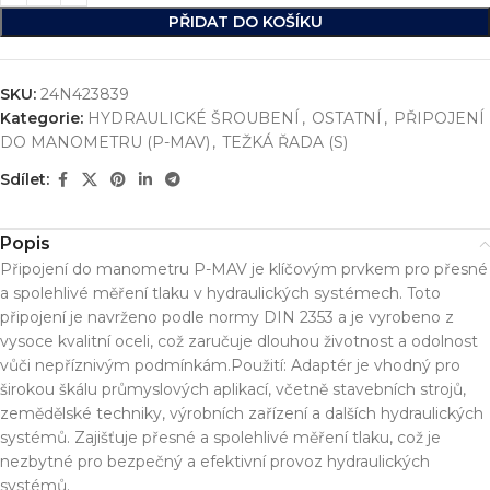
PŘIDAT DO KOŠÍKU
SKU:
24N423839
Kategorie:
HYDRAULICKÉ ŠROUBENÍ
,
OSTATNÍ
,
PŘIPOJENÍ
DO MANOMETRU (P-MAV)
,
TEŽKÁ ŘADA (S)
Sdílet:
Popis
Připojení do manometru P-MAV je klíčovým prvkem pro přesné
a spolehlivé měření tlaku v hydraulických systémech. Toto
připojení je navrženo podle normy DIN 2353 a je vyrobeno z
vysoce kvalitní oceli, což zaručuje dlouhou životnost a odolnost
vůči nepříznivým podmínkám.Použití: Adaptér je vhodný pro
širokou škálu průmyslových aplikací, včetně stavebních strojů,
zemědělské techniky, výrobních zařízení a dalších hydraulických
systémů. Zajišťuje přesné a spolehlivé měření tlaku, což je
nezbytné pro bezpečný a efektivní provoz hydraulických
systémů.