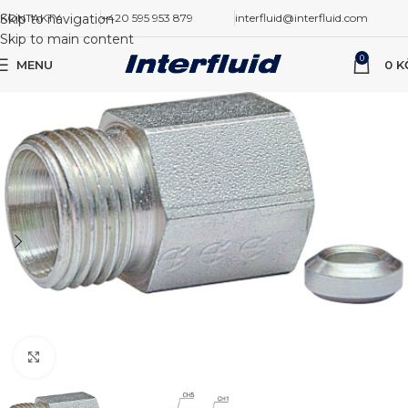
Skip to navigation
KONTAKTY
+420 595 953 879
interfluid@interfluid.com
Skip to main content
0
MENU
0
K
Zvětšit obrázek