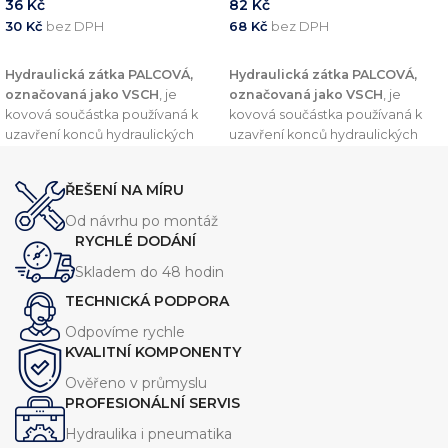
36
Kč
82
Kč
30
Kč
bez DPH
68
Kč
bez DPH
PŘIDAT DO KOŠÍKU
PŘIDAT DO KOŠÍKU
Hydraulická zátka PALCOVÁ,
Hydraulická zátka PALCOVÁ,
označovaná jako VSCH
, je
označovaná jako VSCH
, je
kovová součástka používaná k
kovová součástka používaná k
uzavření konců hydraulických
uzavření konců hydraulických
trubek nebo potrubí. Tento
trubek nebo potrubí. Tento
komponent je navržen v souladu
komponent je navržen v souladu
ŘEŠENÍ NA MÍRU
s normou
DIN 2353
, což zajišťuje
s normou
DIN 2353
, což zajišťuje
vysokou kvalitu a kompatibilitu s
vysokou kvalitu a kompatibilitu s
Od návrhu po montáž
dalšími komponenty v
dalšími komponenty v
RYCHLÉ DODÁNÍ
hydraulických systémech.
hydraulických systémech.
Skladem do 48 hodin
TECHNICKÁ PODPORA
Odpovíme rychle
KVALITNÍ KOMPONENTY
Ověřeno v průmyslu
PROFESIONÁLNÍ SERVIS
Hydraulika i pneumatika