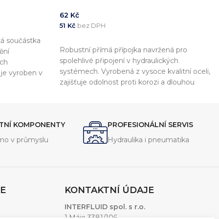
62
Kč
51
Kč
bez DPH
ká součástka
PŘIDAT DO KOŠÍKU
Robustní přímá přípojka navržená pro
ění
spolehlivé připojení v hydraulických
ých
systémech. Vyrobená z vysoce kvalitní oceli,
je vyroben v
zajišťuje odolnost proti korozi a dlouhou
ož zajišťuje
životnost. WD těsnění zaručuje perfektní
 s dalšími
utěsnění a odolnost vůči vysokým tlakům a
teplotám. Ideální pro použití v průmyslových
ITNÍ KOMPONENTY
PROFESIONÁLNÍ SERVIS
aplikacích, kde je vyžadována maximální
spolehlivost.
no v průmyslu
Hydraulika i pneumatika
E
KONTAKTNÍ ÚDAJE
INTERFLUID spol. s r.o.
1.Máje 3381/106