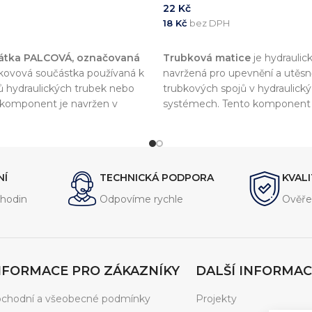
22
Kč
18
Kč
bez DPH
KOŠÍKU
PŘIDAT DO KOŠÍKU
zátka PALCOVÁ, označovaná
Trubková matice
je hydraulic
e kovová součástka používaná k
navržená pro upevnění a utěsn
ů hydraulických trubek nebo
trubkových spojů v hydraulick
o komponent je navržen v
systémech. Tento komponent 
rmou
DIN 2353
, což zajišťuje
souladu s normou
DIN 2353
, c
 a kompatibilitu s dalšími
vysokou kvalitu a kompatibilitu
hydraulických systémech.
komponenty.
NÍ
TECHNICKÁ PODPORA
KVAL
hodin
Odpovíme rychle
Ověře
NFORMACE PRO ZÁKAZNÍKY
DALŠÍ INFORMAC
chodní a všeobecné podmínky
Projekty