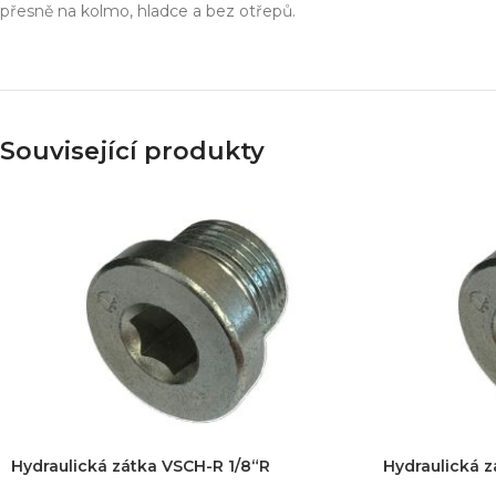
Simulace chování 
přesně na kolmo, hladce a bez otřepů.
Konstrukce stroje
Dodávka řešení na 
Více o službě
Související produkty
T
Hydraulická zátka VSCH-R 1/8“R
Hydraulická 