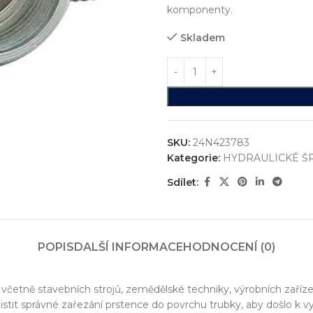
komponenty.
Skladem
SKU:
24N423783
Kategorie:
HYDRAULICKÉ Š
Sdílet:
ystémů
jsme realizovali více než
750+ jedinečných průmyslových řešen
POPIS
DALŠÍ INFORMACE
HODNOCENÍ (0)
konstrukci zakázkových zařízení, která nejsou sériově vyráběna n
vání
cí, včetně stavebních strojů, zemědělské techniky, výrobních zaří
entace
ajistit správné zařezání prstence do povrchu trubky, aby došlo k