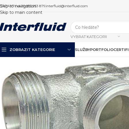
Skip to navigation
ONTAKTY
+420 595 953 879
interfluid@interfluid.com
Skip to main content
VYBRAT KATEGORII
ZOBRAZIT KATEGORIE
SLUŽBY
PORTFOLIO
CERTIF