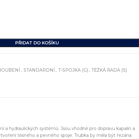
PŘIDAT DO KOŠÍKU
ROUBENÍ
,
STANDARDNÍ
,
T-SPOJKA (G)
,
TĚŽKÁ ŘADA (S)
í
, včetně vývoje jednoúčelových strojů, hydraulických celků a ko
ikde na světě.
zení a hydraulických systémů. Jsou vhodné pro dopravu kapalin a
 vytvoření těsného a pevného spoje. Trubka by měla být řezána