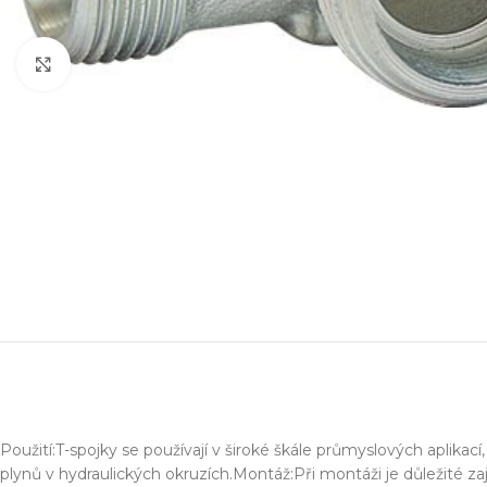
Zvětšit obrázek
Projektování s
Za posledních 20 let 
Specializujeme se na 
Návrh a prototypo
Použití:T-spojky se používají v široké škále průmyslových aplika
Technická dokum
plynů v hydraulických okruzích.Montáž:Při montáži je důležité z