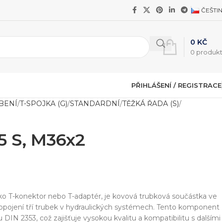
ČEŠTI
0
KČ
0
produk
PŘIHLÁŠENÍ / REGISTRACE
BENÍ
T-SPOJKA (G)
STANDARDNÍ
TĚŽKÁ ŘADA (S)
5 S, M36x2
ko T-konektor nebo T-adaptér, je kovová trubková součástka ve
ropojení tří trubek v hydraulických systémech. Tento komponent
DIN 2353, což zajišťuje vysokou kvalitu a kompatibilitu s dalšími