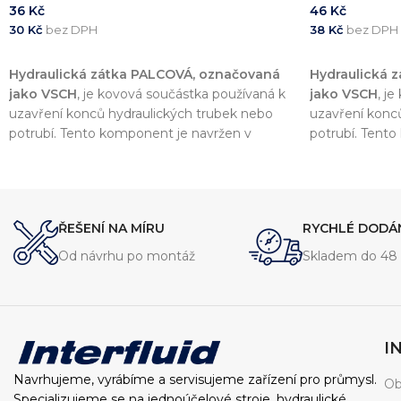
36
Kč
46
Kč
30
Kč
bez DPH
38
Kč
bez DPH
PŘIDAT DO KOŠÍKU
PŘIDAT DO 
Hydraulická zátka PALCOVÁ, označovaná
Hydraulická 
jako VSCH
, je kovová součástka používaná k
jako VSCH
, j
uzavření konců hydraulických trubek nebo
uzavření konc
potrubí. Tento komponent je navržen v
potrubí. Tent
souladu s normou
DIN 2353
, což zajišťuje
souladu s no
vysokou kvalitu a kompatibilitu s dalšími
vysokou kvalitu
komponenty v hydraulických systémech.
komponenty v 
ŘEŠENÍ NA MÍRU
RYCHLÉ DODÁ
Od návrhu po montáž
Skladem do 48 
I
Navrhujeme, vyrábíme a servisujeme zařízení pro průmysl.
Ob
Specializujeme se na jednoúčelové stroje, hydraulické