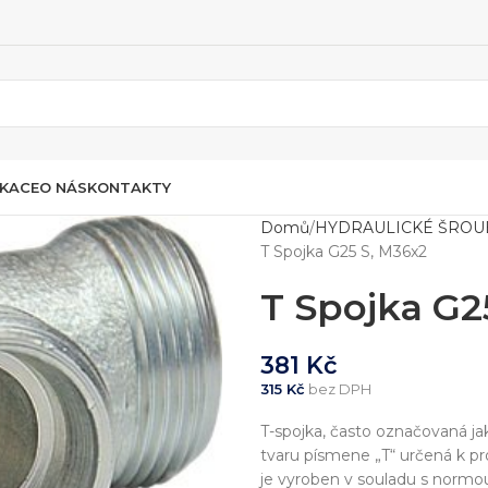
IKACE
O NÁS
KONTAKTY
Domů
HYDRAULICKÉ ŠROU
T Spojka G25 S, M36x2
T Spojka G2
381
Kč
315
Kč
bez DPH
T-spojka, často označovaná ja
tvaru písmene „T“ určená k p
je vyroben v souladu s normou 