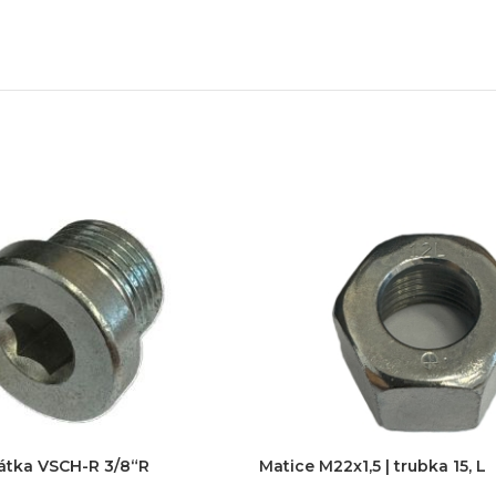
zařízení
klíč
echnické know-how
Ř
20+ let zkušeností v oboru
Každý proj
zátka VSCH-R 3/8“R
Matice M22x1,5 | trubka 15, L