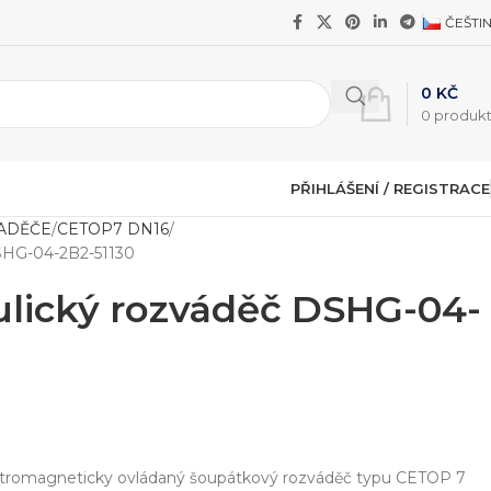
ČEŠTI
0
KČ
0
produk
PŘIHLÁŠENÍ / REGISTRACE
ADĚČE
CETOP7 DN16
SHG-04-2B2-51130
ulický rozváděč DSHG-04-
ektromagneticky ovládaný šoupátkový rozváděč typu CETOP 7