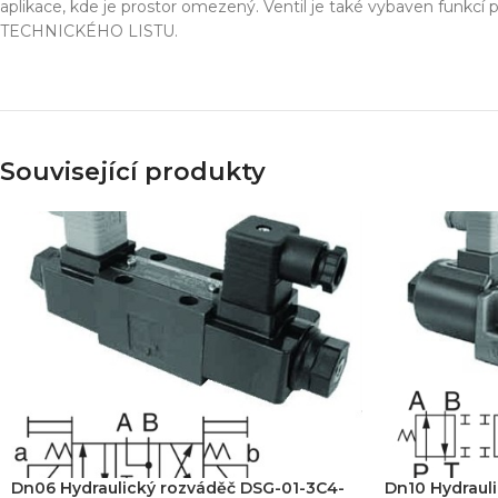
Simulace chování 
aplikace, kde je prostor omezený. Ventil je také vybaven funkcí
Konstrukce stroje
TECHNICKÉHO LISTU.
Dodávka řešení na 
Více o službě
Související produkty
T
Dn06 Hydraulický rozváděč DSG-01-3C4-
Dn10 Hydraul