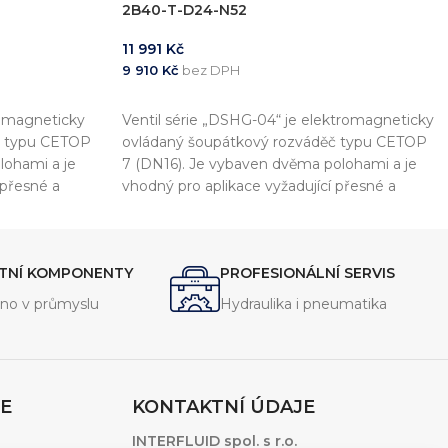
2B40-T-D24-N52
11 991
Kč
9 910
Kč
bez DPH
PŘIDAT DO KOŠÍKU
romagneticky
Ventil série „DSHG-04“ je elektromagneticky
č typu CETOP
ovládaný šoupátkový rozváděč typu CETOP
lohami a je
7 (DN16). Je vybaven dvěma polohami a je
 přesné a
vhodný pro aplikace vyžadující přesné a
rychlé ovládání.
ITNÍ KOMPONENTY
PROFESIONÁLNÍ SERVIS
no v průmyslu
Hydraulika i pneumatika
E
KONTAKTNÍ ÚDAJE
INTERFLUID spol. s r.o.