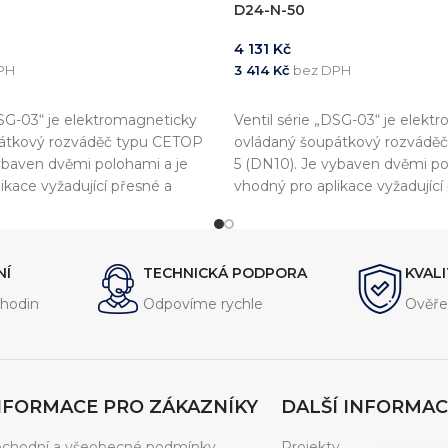
D24-N-50
4 131
Kč
PH
3 414
Kč
bez DPH
KOŠÍKU
PŘIDAT DO KOŠÍKU
DSG-03“ je elektromagneticky
Ventil série „DSG-03“ je elekt
átkový rozváděč typu CETOP
ovládaný šoupátkový rozvádě
ybaven dvěmi polohami a je
5 (DN10). Je vybaven dvěmi po
ikace vyžadující přesné a
vhodný pro aplikace vyžadující
.
rychlé ovládání.
NÍ
TECHNICKÁ PODPORA
KVAL
hodin
Odpovíme rychle
Ověře
NFORMACE PRO ZÁKAZNÍKY
DALŠÍ INFORMAC
chodní a všeobecné podmínky
Projekty