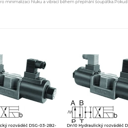
zařízení
 pro minimalizaci hluku a vibrací během přepínání šoupátka.Pokud
klíč
echnické know-how
Ř
20+ let zkušeností v oboru
Každý proj
ický rozváděč DSG-03-2B2-
Dn10 Hydraulický rozváděč 