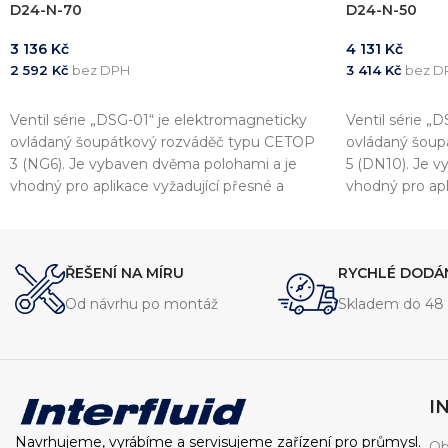
D24-N-70
D24-N-50
3 136
Kč
4 131
Kč
2 592
Kč
bez DPH
3 414
Kč
bez D
PŘIDAT DO KOŠÍKU
PŘIDAT DO 
Ventil série „DSG-01“ je elektromagneticky
Ventil série „
ovládaný šoupátkový rozváděč typu CETOP
ovládaný šoup
3 (NG6). Je vybaven dvěma polohami a je
5 (DN10). Je v
vhodný pro aplikace vyžadující přesné a
vhodný pro apl
rychlé ovládání. Tento rozvaděč je navržen s
rychlé ovládání
ohledem na vysokou spolehlivost, nízké
tlakové ztráty a snadnou instalaci.
ŘEŠENÍ NA MÍRU
RYCHLÉ DODÁ
Od návrhu po montáž
Skladem do 48 
I
Navrhujeme, vyrábíme a servisujeme zařízení pro průmysl.
Ob