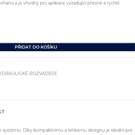
hami a je vhodný pro aplikace vyžadující přesné a rychlé
PŘIDAT DO KOŠÍKU
YDRAULICKÉ ROZVADĚČE
í
, včetně vývoje jednoúčelových strojů, hydraulických celků a ko
ikde na světě.
ST
ého systému. Díky kompaktnímu a lehkému designu je ideální pro