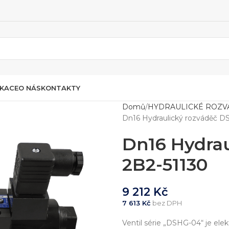
IKACE
O NÁS
KONTAKTY
Domů
HYDRAULICKÉ ROZV
Dn16 Hydraulický rozváděč D
Dn16 Hydra
2B2-51130
9 212
Kč
7 613
Kč
bez DPH
Ventil série „DSHG-04“ je el