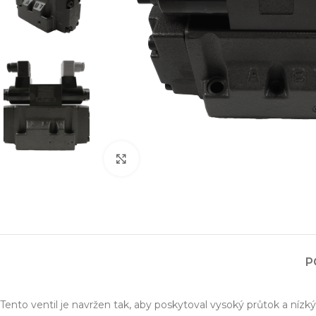
Zvětšit obrázek
Projektování s
Za posledních 20 let 
Specializujeme se na 
P
Návrh a prototypo
Technická dokum
Tento ventil je navržen tak, aby poskytoval vysoký průtok a níz