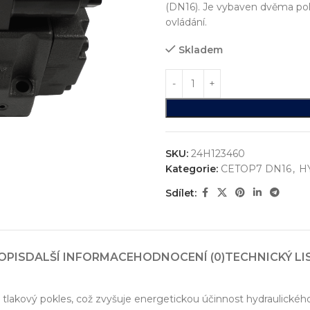
(DN16). Je vybaven dvěma polo
ovládání.
Skladem
SKU:
24H123460
Kategorie:
CETOP7 DN16
,
H
Sdílet:
ystémů
jsme realizovali více než
750+ jedinečných průmyslových řešen
konstrukci zakázkových zařízení, která nejsou sériově vyráběna n
OPIS
DALŠÍ INFORMACE
HODNOCENÍ (0)
TECHNICKÝ LI
vání
entace
ký tlakový pokles, což zvyšuje energetickou účinnost hydraulick