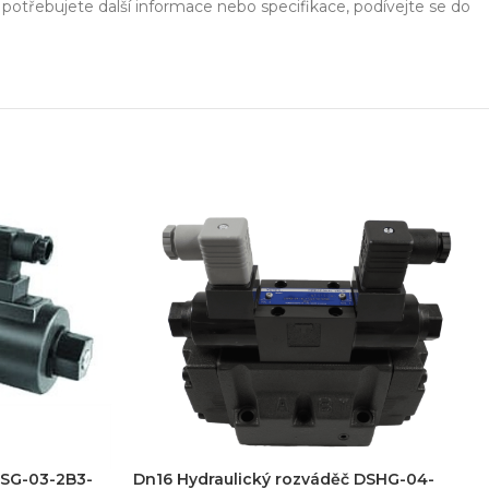
 potřebujete další informace nebo specifikace, podívejte se do
ešení na míru
Odbor
ekt od návrhu až po výrobu
Poradenství 
DSG-03-2B3-
Dn16 Hydraulický rozváděč DSHG-04-