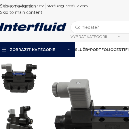
Skip to navigation
ONTAKTY
+420 595 953 879
interfluid@interfluid.com
Skip to main content
VYBRAT KATEGORII
ZOBRAZIT KATEGORIE
SLUŽBY
PORTFOLIO
CERTIF