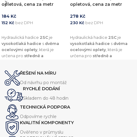
opletová, cena za metr
opletová, cena za metr
184
Kč
278
Kč
152
Kč
bez DPH
230
Kč
bez DPH
PŘIDAT DO KOŠÍKU
PŘIDAT DO KOŠÍKU
Hydraulická hadice
2SC
je
Hydraulická hadice
2SC
je
vysokotlaká hadice
s
dvěma
vysokotlaká hadice
s
dvěma
ocelovými oplety
, která je
ocelovými oplety
, která je
určena pro
středně a
určena pro
středně a
vysokotlaké hydraulické
vysokotlaké hydraulické
systémy
. Nabízí
vysokou
systémy
. Nabízí
vysokou
ŘEŠENÍ NA MÍRU
odolnost vůči olejům, oděru a
odolnost vůči olejům, oděru a
vnějším vlivům
, což zajišťuje její
vnějším vlivům
, což zajišťuje její
Od návrhu po montáž
dlouhou životnost.
dlouhou životnost.
RYCHLÉ DODÁNÍ
Skladem do 48 hodin
TECHNICKÁ PODPORA
Odpovíme rychle
KVALITNÍ KOMPONENTY
Ověřeno v průmyslu