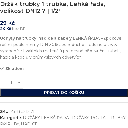
Držák trubky 1 trubka, Lehká řada,
velikost DN12,7 | 1/2″
29
Kč
24
Kč
bez DPH
Uchyty na trubky, hadice a kabely
LEHKÁ ŘADA
– špičkové
řešení podle normy DIN 3015 Jednoduché a odolné uchyty
vyrobené z kvalitních materiálů pro pevné připevnění trubek,
hadic a kabelů v průmyslových odvětvích.
Skladem
PŘIDAT DO KOŠÍKU
SKU:
25TRG212.7L
Kategorie:
DRŽÁKY LEHKÁ ŘADA
,
DRŽÁKY, POUTA
,
TRUBKY,
PŘÍRUBY, HADICE