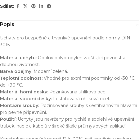
Sdílet:
Popis
Uchyty pro bezpečné a trvanlivé upevnění podle normy DIN
3015
Materiál uchytu:
Odolný polypropylen zajišťující pevnost a
dlouhou životnost.
Barva obejmy:
Moderní zelená.
Teplotní odolnost:
Vhodné pro extrémní podmínky od -30 °C
do +90 °C.
Materiál horní desky:
Pozinkovaná uhlíková ocel.
Materiál spodní desky:
Fosfátovaná uhlíková ocel.
Montážní šrouby:
Pozinkované šrouby s šestihrannými hlavami
pro pevné připevnění.
Použití:
Uchyty jsou navrženy pro rychlé a spolehlivé upevnění
trubek, hadic a kabelů v široké škále průmyslových aplikací.
Konstrukce odpovídá normě DIN 3015, což zaručuje vysokou