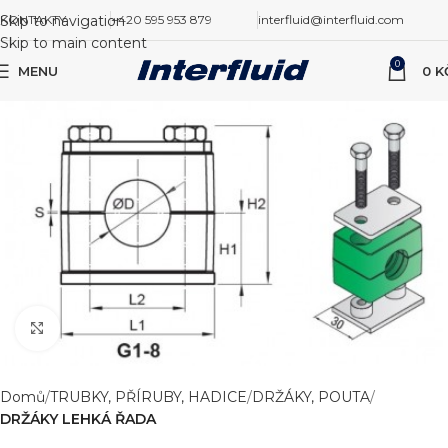
Skip to navigation
KONTAKTY
+420 595 953 879
interfluid@interfluid.com
Skip to main content
0
MENU
0
K
Zvětšit obrázek
Domů
TRUBKY, PŘÍRUBY, HADICE
DRŽÁKY, POUTA
DRŽÁKY LEHKÁ ŘADA