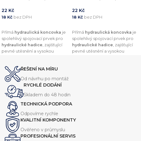
22
Kč
22
Kč
18
Kč
bez DPH
18
Kč
bez DPH
PŘIDAT DO KOŠÍKU
PŘIDAT DO KOŠÍKU
Přímá
hydraulická koncovka
je
Přímá
hydraulická koncovka
je
spolehlivý spojovací prvek pro
spolehlivý spojovací prvek pro
hydraulické hadice
, zajišťující
hydraulické hadice
, zajišťující
pevné utěsnění a vysokou
pevné utěsnění a vysokou
odolnost vůči tlaku. Díky
odolnost vůči tlaku. Díky
preciznímu zpracování a
preciznímu zpracování a
ŘEŠENÍ NA MÍRU
kvalitním materiálům nabízí
kvalitním materiálům nabízí
dlouhou životnost a
dlouhou životnost a
Od návrhu po montáž
kompatibilitu s širokou škálou
kompatibilitu s širokou škálou
RYCHLÉ DODÁNÍ
hydraulických systémů.
hydraulických systémů.
Skladem do 48 hodin
TECHNICKÁ PODPORA
Odpovíme rychle
KVALITNÍ KOMPONENTY
Ověřeno v průmyslu
PROFESIONÁLNÍ SERVIS