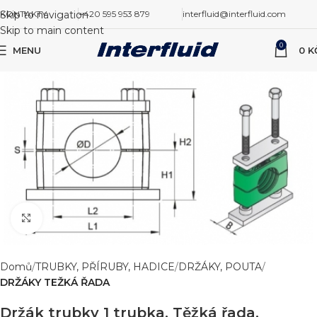
Skip to navigation
KONTAKTY
+420 595 953 879
interfluid@interfluid.com
Skip to main content
0
MENU
0
K
Zvětšit obrázek
Domů
TRUBKY, PŘÍRUBY, HADICE
DRŽÁKY, POUTA
DRŽÁKY TEŽKÁ ŘADA
Držák trubky 1 trubka, Těžká řada,