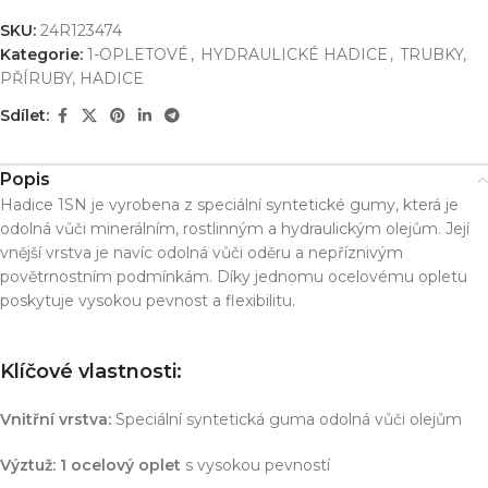
SKU:
24R123474
Kategorie:
1-OPLETOVÉ
,
HYDRAULICKÉ HADICE
,
TRUBKY,
PŘÍRUBY, HADICE
Sdílet:
Popis
Hadice 1SN je vyrobena z speciální syntetické gumy, která je
odolná vůči minerálním, rostlinným a hydraulickým olejům. Její
vnější vrstva je navíc odolná vůči oděru a nepříznivým
povětrnostním podmínkám. Díky jednomu ocelovému opletu
poskytuje vysokou pevnost a flexibilitu.
Klíčové vlastnosti:
Vnitřní vrstva:
Speciální syntetická guma odolná vůči olejům
Výztuž:
1 ocelový oplet
s vysokou pevností