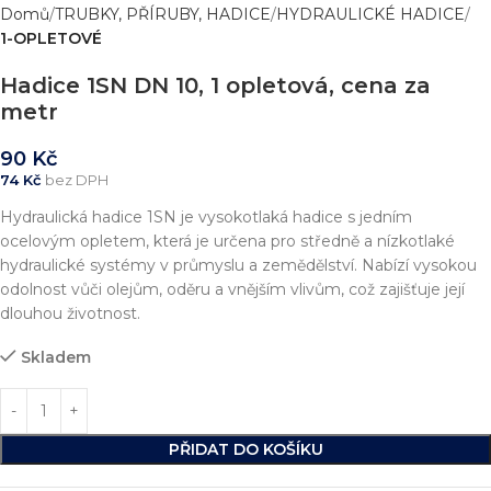
Domů
TRUBKY, PŘÍRUBY, HADICE
HYDRAULICKÉ HADICE
1-OPLETOVÉ
Hadice 1SN DN 10, 1 opletová, cena za
metr
90
Kč
74
Kč
bez DPH
Hydraulická hadice 1SN je vysokotlaká hadice s jedním
ocelovým opletem, která je určena pro středně a nízkotlaké
hydraulické systémy v průmyslu a zemědělství. Nabízí vysokou
odolnost vůči olejům, oděru a vnějším vlivům, což zajišťuje její
dlouhou životnost.
Skladem
PŘIDAT DO KOŠÍKU