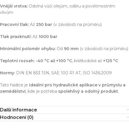
Vnější vrstva:
Odolná vůči olejům, oděru a povětrnostním
vlivům
Pracovní tlak:
Až
250 bar
(v závislosti na průměru)
Tlak prasknutí:
Až
1000 bar
Minimální poloměr ohybu:
Od
90 mm
(v závislosti na průměru)
Teplotní rozsah:
-40 °C až +100 °C
, krátkodobě až
+125 °C
Normy:
DIN EN 853 1SN, SAE 100 R1 AT, ISO 1436:2009
Tato hadice je
ideální pro hydraulické aplikace v průmyslu a
zemědělství
, kde je potřeba
spolehlivý a odolný produkt
.
Další informace
Hodnocení (0)