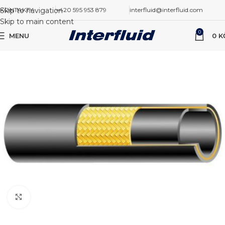
Skip to navigation
KONTAKTY
+420 595 953 879
interfluid@interfluid.com
Skip to main content
0
MENU
0
K
Zvětšit obrázek