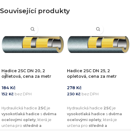
Související produkty
Hadice 2SC DN 20, 2
Hadice 2SC DN 25, 2
opletová, cena za metr
opletová, cena za metr
184
Kč
278
Kč
152
Kč
bez DPH
230
Kč
bez DPH
PŘIDAT DO KOŠÍKU
PŘIDAT DO KOŠÍKU
Hydraulická hadice
2SC
je
Hydraulická hadice
2SC
je
vysokotlaká hadice
s
dvěma
vysokotlaká hadice
s
dvěma
ocelovými oplety
, která je
ocelovými oplety
, která je
určena pro
středně a
určena pro
středně a