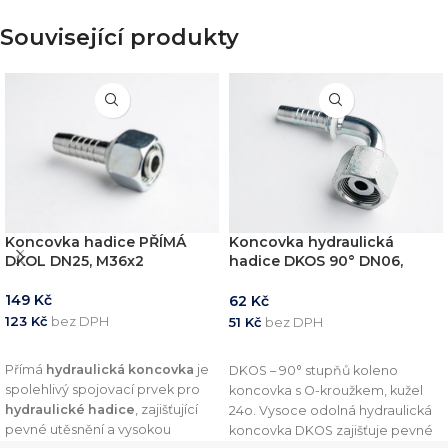
Související produkty
Koncovka hadice PŘÍMÁ
Koncovka hydraulická
DKOL DN25, M36x2
hadice DKOS 90° DN06,
M18x1,5
149
Kč
62
Kč
123
Kč
bez DPH
51
Kč
bez DPH
PŘIDAT DO KOŠÍKU
PŘIDAT DO KOŠÍKU
Přímá
hydraulická koncovka
je
DKOS – 90° stupňů koleno
spolehlivý spojovací prvek pro
koncovka s O-kroužkem, kužel
hydraulické hadice
, zajišťující
24o. Vysoce odolná hydraulická
pevné utěsnění a vysokou
koncovka DKOS zajišťuje pevné