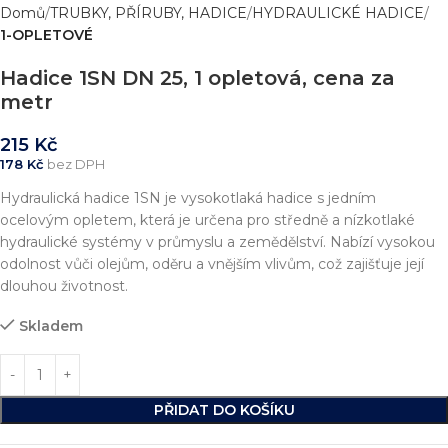
Domů
TRUBKY, PŘÍRUBY, HADICE
HYDRAULICKÉ HADICE
1-OPLETOVÉ
Hadice 1SN DN 25, 1 opletová, cena za
metr
215
Kč
178
Kč
bez DPH
Hydraulická hadice 1SN je vysokotlaká hadice s jedním
ocelovým opletem, která je určena pro středně a nízkotlaké
hydraulické systémy v průmyslu a zemědělství. Nabízí vysokou
odolnost vůči olejům, oděru a vnějším vlivům, což zajišťuje její
dlouhou životnost.
Skladem
PŘIDAT DO KOŠÍKU