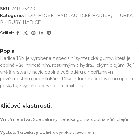
SKU:
24R123470
Kategorie:
1-OPLETOVÉ
,
HYDRAULICKÉ HADICE
,
TRUBKY,
PŘÍRUBY, HADICE
Sdílet:
Popis
Hadice 1SN je vyrobena z speciální syntetické gumy, která je
odolná vůči minerálním, rostlinným a hydraulickým olejům. Její
vnější vrstva je navíc odolná vůči oděru a nepříznivým
povětrnostním podmínkám. Díky jednomu ocelovému opletu
poskytuje vysokou pevnost a flexibilitu.
Klíčové vlastnosti:
Vnitřní vrstva:
Speciální syntetická guma odolná vůči olejům
Výztuž:
1 ocelový oplet
s vysokou pevností