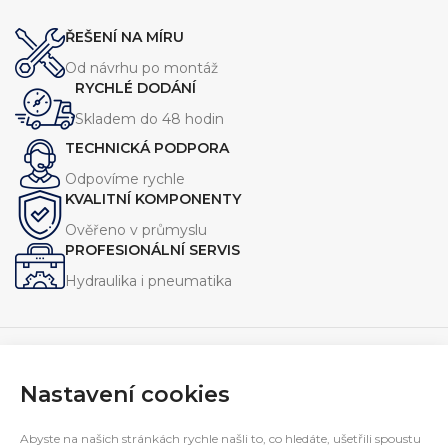
odolnost vůči tlaku. Díky
a spolehlivé spojení v systémech
preciznímu zpracování a
s vysokým tlakem.
ŘEŠENÍ NA MÍRU
kvalitním materiálům nabízí
dlouhou životnost a
Od návrhu po montáž
kompatibilitu s širokou škálou
RYCHLÉ DODÁNÍ
hydraulických systémů.
Skladem do 48 hodin
TECHNICKÁ PODPORA
Odpovíme rychle
KVALITNÍ KOMPONENTY
Ověřeno v průmyslu
PROFESIONÁLNÍ SERVIS
Hydraulika i pneumatika
Nastavení cookies
Navrhujeme, vyrábíme a servisujeme zařízení pro průmysl.
Specializujeme se na jednoúčelové stroje, hydraulické
Abyste na našich stránkách rychle našli to, co hledáte, ušetřili spoustu