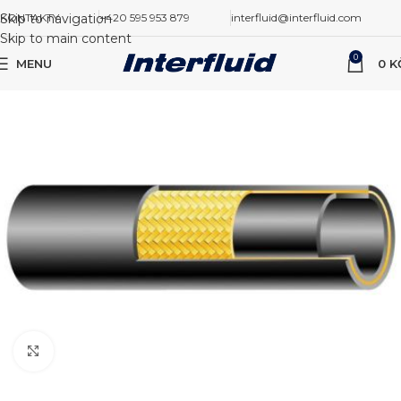
Skip to navigation
KONTAKTY
+420 595 953 879
interfluid@interfluid.com
Skip to main content
0
MENU
0
K
Zvětšit obrázek