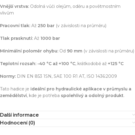
Vnější vrstva:
Odolná vůči olejům, oděru a povětrnostním
vlivům
Pracovní tlak:
Až
250 bar
(v závislosti na průměru)
Tlak prasknutí:
Až
1000 bar
Minimální poloměr ohybu:
Od
90 mm
(v závislosti na průměru)
Teplotní rozsah:
-40 °C až +100 °C
, krátkodobě až
+125 °C
Normy:
DIN EN 853 1SN, SAE 100 R1 AT, ISO 1436:2009
Tato hadice je
ideální pro hydraulické aplikace v průmyslu a
zemědělství
, kde je potřeba
spolehlivý a odolný produkt
.
Další informace
Hodnocení (0)