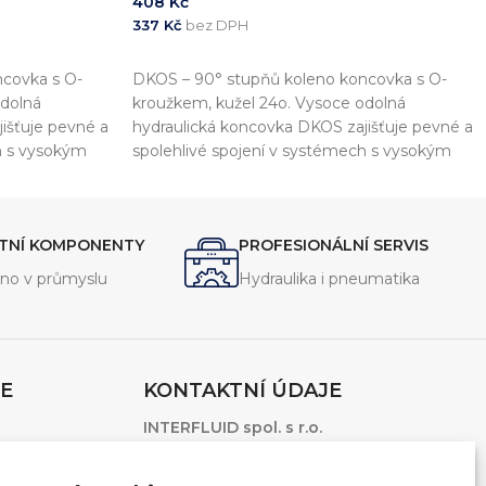
408
Kč
337
Kč
bez DPH
PŘIDAT DO KOŠÍKU
covka s O-
DKOS – 90° stupňů koleno koncovka s O-
odolná
kroužkem, kužel 24o. Vysoce odolná
išťuje pevné a
hydraulická koncovka DKOS zajišťuje pevné a
h s vysokým
spolehlivé spojení v systémech s vysokým
tlakem.
ITNÍ KOMPONENTY
PROFESIONÁLNÍ SERVIS
no v průmyslu
Hydraulika i pneumatika
E
KONTAKTNÍ ÚDAJE
INTERFLUID spol. s r.o.
1.Máje 3381/106
Ostrava – Moravská Ostrava, 703 00