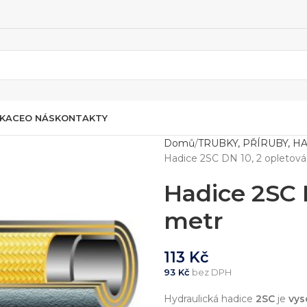
IKACE
O NÁS
KONTAKTY
Domů
TRUBKY, PŘÍRUBY, H
Hadice 2SC DN 10, 2 opletová
Hadice 2SC 
metr
113
Kč
93
Kč
bez DPH
Hydraulická hadice
2SC
je
vys