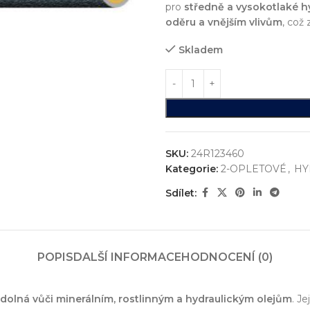
pro
středně a vysokotlaké h
oděru a vnějším vlivům
, což 
Skladem
SKU:
24R123460
Kategorie:
2-OPLETOVÉ
,
HY
Sdílet:
ystémů
jsme realizovali více než
750+ jedinečných průmyslových řešen
konstrukci zakázkových zařízení, která nejsou sériově vyráběna n
POPIS
DALŠÍ INFORMACE
HODNOCENÍ (0)
vání
entace
dolná vůči minerálním, rostlinným a hydraulickým olejům
. Je