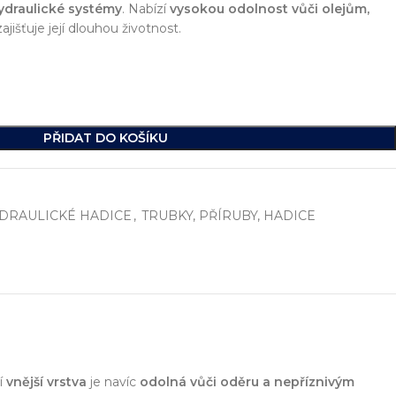
ydraulické systémy
. Nabízí
vysokou odolnost vůči olejům,
zajišťuje její dlouhou životnost.
PŘIDAT DO KOŠÍKU
DRAULICKÉ HADICE
,
TRUBKY, PŘÍRUBY, HADICE
í
, včetně vývoje jednoúčelových strojů, hydraulických celků a ko
ikde na světě.
jí
vnější vrstva
je navíc
odolná vůči oděru a nepříznivým