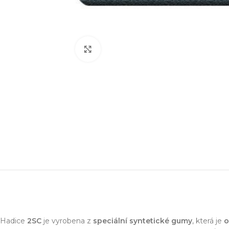
Zvětšit obrázek
Projektování s
Za posledních 20 let 
Specializujeme se na 
Návrh a prototypo
Technická dokum
Hadice
2SC
je vyrobena z
speciální syntetické gumy
, která je
o