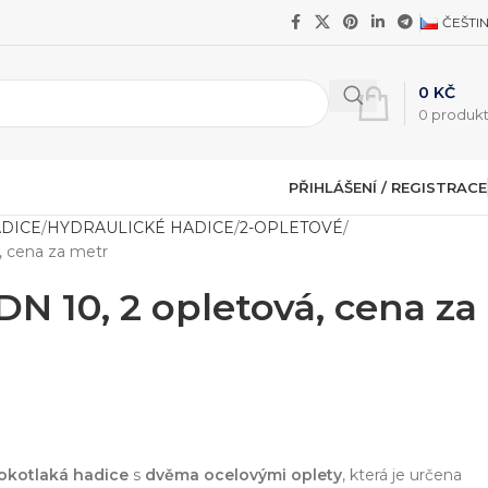
ČEŠTI
0
KČ
0
produk
PŘIHLÁŠENÍ / REGISTRACE
ADICE
HYDRAULICKÉ HADICE
2-OPLETOVÉ
, cena za metr
DN 10, 2 opletová, cena za
okotlaká hadice
s
dvěma ocelovými oplety
, která je určena