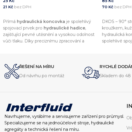
25
Kč
85
Kč
21
Kč
bez DPH
70
Kč
bez DPH
PŘIDAT DO KOŠÍKU
PŘIDAT DO 
Přímá
hydraulická koncovka
je spolehlivý
DKOS – 90° st
spojovací prvek pro
hydraulické hadice
,
kroužkem, kuž
zajišťující pevné utěsnění a vysokou odolnost
hydraulická k
vůči tlaku. Díky preciznímu zpracování a
spolehlivé sp
kvalitním materiálům nabízí dlouhou
tlakem.
životnost a kompatibilitu s širokou škálou
hydraulických systémů.
ŘEŠENÍ NA MÍRU
RYCHLÉ DODÁ
Od návrhu po montáž
Skladem do 48 
I
Navrhujeme, vyrábíme a servisujeme zařízení pro průmysl.
Ob
Specializujeme se na jednoúčelové stroje, hydraulické
Vr
agregáty a technická řešení na míru.