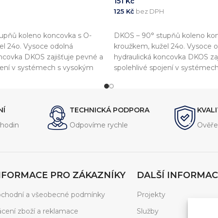
151
Kč
125
Kč
bez DPH
KOŠÍKU
PŘIDAT DO KOŠÍKU
upňů koleno koncovka s O-
DKOS – 90° stupňů koleno kon
el 24o. Vysoce odolná
kroužkem, kužel 24o. Vysoce 
oncovka DKOS zajišťuje pevné a
hydraulická koncovka DKOS zaj
ojení v systémech s vysokým
spolehlivé spojení v systémec
tlakem.
NÍ
TECHNICKÁ PODPORA
KVAL
hodin
Odpovíme rychle
Ověře
NFORMACE PRO ZÁKAZNÍKY
DALŠÍ INFORMAC
chodní a všeobecné podmínky
Projekty
ácení zboží a reklamace
Služby