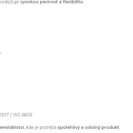
zařízení
poskytuje
vysokou pevnost a flexibilitu
.
klíč
echnické know-how
Ř
m
20+ let zkušeností v oboru
Každý proj
1307 / ISO 6805
zemědělství
, kde je potřeba
spolehlivý a odolný produkt
.