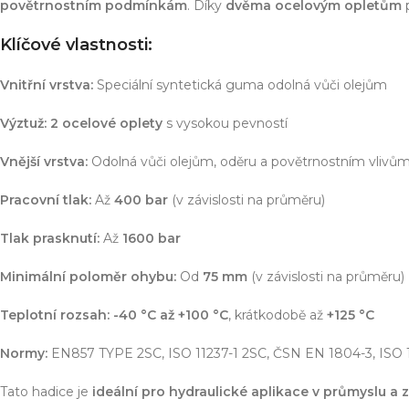
Simulace chování 
povětrnostním podmínkám
. Díky
dvěma ocelovým opletům
Konstrukce stroje
Dodávka řešení na 
Klíčové vlastnosti:
Více o službě
Vnitřní vrstva:
Speciální syntetická guma odolná vůči olejům
Výztuž:
2 ocelové oplety
s vysokou pevností
T
Vnější vrstva:
Odolná vůči olejům, oděru a povětrnostním vlivů
Pracovní tlak:
Až
400 bar
(v závislosti na průměru)
Tlak prasknutí:
Až
1600 bar
Minimální poloměr ohybu:
Od
75 mm
(v závislosti na průměru)
Teplotní rozsah:
-40 °C až +100 °C
, krátkodobě až
+125 °C
Normy:
EN857 TYPE 2SC, ISO 11237-1 2SC, ČSN EN 1804-3, ISO 
Tato hadice je
ideální pro hydraulické aplikace v průmyslu a 