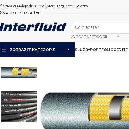
Skip to navigation
ONTAKTY
+420 595 953 879
interfluid@interfluid.com
Skip to main content
VYBRAT KATEGORII
ZOBRAZIT KATEGORIE
SLUŽBY
PORTFOLIO
CERTIF