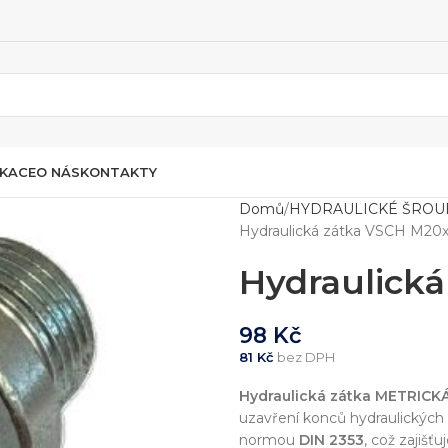
IKACE
O NÁS
KONTAKTY
Domů
HYDRAULICKÉ ŠROU
Hydraulická zátka VSCH M20x
Hydraulická
98
Kč
81
Kč
bez DPH
Hydraulická zátka METRICK
uzavření konců hydraulických
normou
DIN 2353
, což zajišť