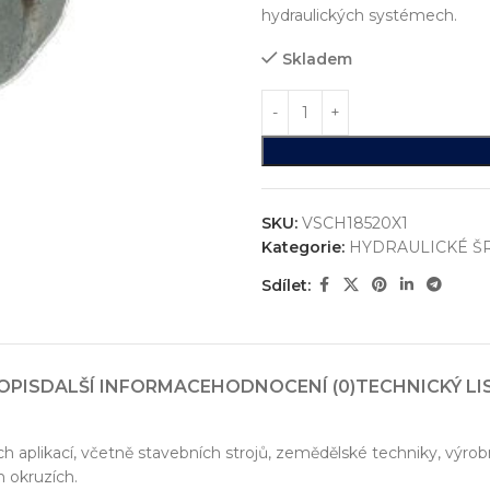
hydraulických systémech.
Skladem
SKU:
VSCH18520X1
Kategorie:
HYDRAULICKÉ Š
Sdílet:
ystémů
jsme realizovali více než
750+ jedinečných průmyslových řešen
OPIS
DALŠÍ INFORMACE
HODNOCENÍ (0)
TECHNICKÝ LI
konstrukci zakázkových zařízení, která nejsou sériově vyráběna n
vání
ch aplikací, včetně stavebních strojů, zemědělské techniky, výrob
entace
 okruzích.