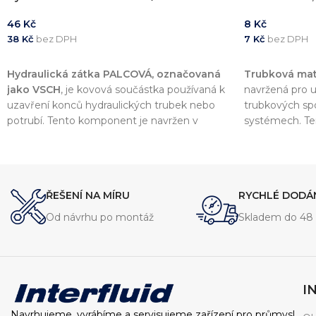
46
Kč
8
Kč
38
Kč
bez DPH
7
Kč
bez DPH
PŘIDAT DO KOŠÍKU
PŘIDAT DO 
Hydraulická zátka PALCOVÁ, označovaná
Trubková mat
jako VSCH
, je kovová součástka používaná k
navržená pro u
uzavření konců hydraulických trubek nebo
trubkových spo
potrubí. Tento komponent je navržen v
systémech. Te
souladu s normou
DIN 2353
, což zajišťuje
souladu s no
vysokou kvalitu a kompatibilitu s dalšími
vysokou kvalitu
komponenty v hydraulických systémech.
komponenty.
ŘEŠENÍ NA MÍRU
RYCHLÉ DODÁ
Od návrhu po montáž
Skladem do 48 
I
Navrhujeme, vyrábíme a servisujeme zařízení pro průmysl.