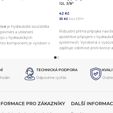
12L 3/8″
42
Kč
35
Kč
bez DPH
KOŠÍKU
ice
je hydraulická součástka
PŘIDAT DO KOŠÍKU
Robustní přímá přípojka navrž
pevnění a utěsnění
spolehlivé připojení v hydrauli
jů v hydraulických
systémech. Vyrobená z vysoce k
nto komponent je vyroben v
zajišťuje odolnost proti korozi
rmou
DIN 2353
, což zajišťuje
životnost. WD těsnění zaručuje
 a kompatibilitu s dalšími
utěsnění a odolnost vůči vyso
teplotám. Ideální pro použití 
NÍ
TECHNICKÁ PODPORA
KVAL
aplikacích, kde je vyžadována 
spolehlivost.
hodin
Odpovíme rychle
Ověře
NFORMACE PRO ZÁKAZNÍKY
DALŠÍ INFORMAC