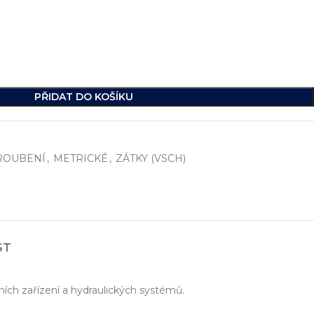
PŘIDAT DO KOŠÍKU
ROUBENÍ
,
METRICKÉ
,
ZÁTKY (VSCH)
í
, včetně vývoje jednoúčelových strojů, hydraulických celků a ko
ST
ikde na světě.
ních zařízení a hydraulických systémů.