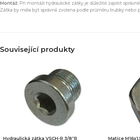
Simulace chování 
Montáž:
Při montáži hydraulické zátky je důležité zajistit správ
Konstrukce stroje
Zátka by měla být správně zvolena podle průměru trubky nebo po
Dodávka řešení na 
Více o službě
Související produkty
T
Hydraulická zátka VSCH-R 3/8“R
Matice M16x1,5