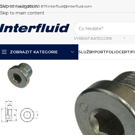
Skip to navigation
ONTAKTY
+420 595 953 879
interfluid@interfluid.com
Skip to main content
VYBRAT KATEGORII
ZOBRAZIT KATEGORIE
SLUŽBY
PORTFOLIO
CERTIF