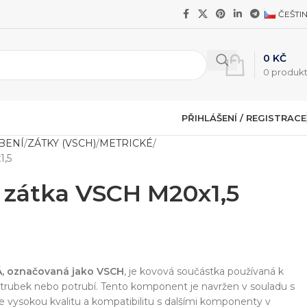
ČEŠTI
0
KČ
0
produk
PŘIHLÁŠENÍ / REGISTRACE
BENÍ
ZÁTKY (VSCH)
METRICKÉ
1,5
 zátka VSCH M20x1,5
Á, označovaná jako VSCH
, je kovová součástka používaná k
 trubek nebo potrubí. Tento komponent je navržen v souladu s
uje vysokou kvalitu a kompatibilitu s dalšími komponenty v