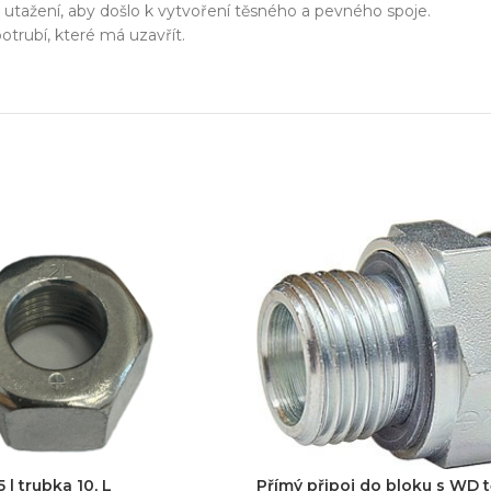
zařízení
né utažení, aby došlo k vytvoření těsného a pevného spoje.
trubí, které má uzavřít.
klíč
echnické know-how
Ř
20+ let zkušeností v oboru
Každý proj
 | trubka 10, L
Přímý připoj do bloku s WD 