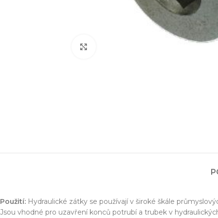
Zvětšit obrázek
Projektování s
Za posledních 20 let 
P
Specializujeme se na 
Návrh a prototypo
Použití:
Hydraulické zátky se používají v široké škále průmyslový
Technická dokum
Jsou vhodné pro uzavření konců potrubí a trubek v hydraulických