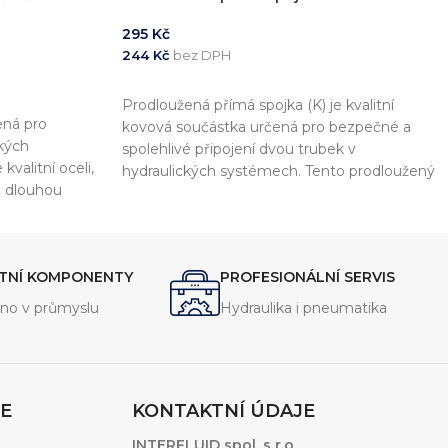
295
Kč
244
Kč
bez DPH
PŘIDAT DO KOŠÍKU
Prodloužená přímá spojka (K) je kvalitní
ená pro
kovová součástka určená pro bezpečné a
ckých
spolehlivé připojení dvou trubek v
valitní oceli,
hydraulických systémech. Tento prodloužený
 a dlouhou
adaptér zajišťuje pevné a těsné spojení a je
 perfektní
odolný vůči vysokým tlakům a teplotám.
kým tlakům a
v průmyslových
ITNÍ KOMPONENTY
PROFESIONÁLNÍ SERVIS
maximální
no v průmyslu
Hydraulika i pneumatika
E
KONTAKTNÍ ÚDAJE
INTERFLUID spol. s r.o.