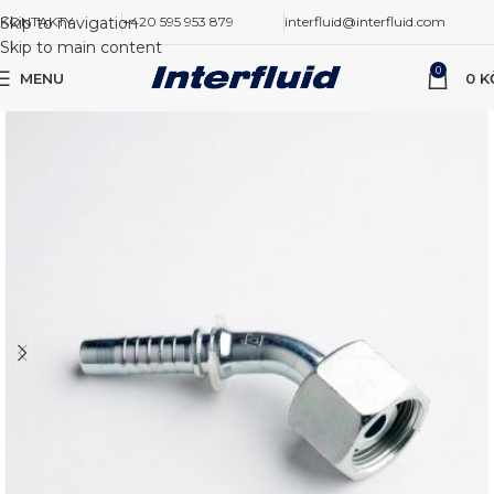
Skip to navigation
KONTAKTY
+420 595 953 879
interfluid@interfluid.com
Skip to main content
0
MENU
0
K