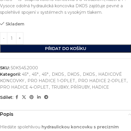
Vysoce odolná hydraulická koncovka DKOS zajišťuje pevné a
spolehlivé spojení v systémech s vysokým tlakem.
Skladem
PŘIDAT DO KOŠÍKU
SKU:
50KS45.2000
Kategorií:
45°
,
45°
,
45°
,
DKOS
,
DKOS
,
DKOS
,
HADICOVÉ
KONCOVKY
,
PRO HADICE 1-OPLET
,
PRO HADICE 2-OPLET
,
PRO HADICE 4-OPLET
,
TRUBKY, PŘÍRUBY, HADICE
Sdílet:
Popis
Hledáte spolehlivou
hydraulickou koncovku s precizním