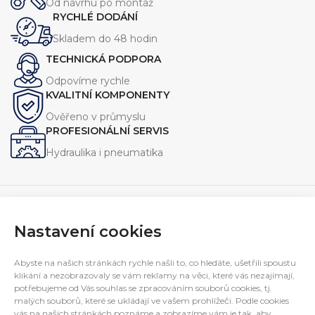
Od návrhu po montáž
dlouhou životnost.
kompatibilitu s širokou škálou
RYCHLÉ DODÁNÍ
hydraulických systémů.
Skladem do 48 hodin
TECHNICKÁ PODPORA
Odpovíme rychle
KVALITNÍ KOMPONENTY
Ověřeno v průmyslu
PROFESIONÁLNÍ SERVIS
Hydraulika i pneumatika
Nastavení cookies
Navrhujeme, vyrábíme a servisujeme zařízení pro průmysl.
Specializujeme se na jednoúčelové stroje, hydraulické
Abyste na našich stránkách rychle našli to, co hledáte, ušetřili spoustu
agregáty a technická řešení na míru.
klikání a nezobrazovaly se vám reklamy na věci, které vás nezajímají,
potřebujeme od Vás souhlas se zpracováním souborů cookies, tj.
E-mail:
interfluid@interfluid.com
malých souborů, které se ukládají ve vašem prohlížeči. Podle cookies
Telefon:
(+420) 595 953 879
vás na našich stránkách poznáme a zobrazíme vám je tak, aby