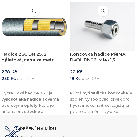
Hadice 2SC DN 25, 2
Koncovka hadice PŘÍMÁ
opletová, cena za metr
DKOL DN06, M14x1,5
278
Kč
22
Kč
230
Kč
bez DPH
18
Kč
bez DPH
PŘIDAT DO KOŠÍKU
PŘIDAT DO KOŠÍKU
Hydraulická hadice
2SC
je
Přímá
hydraulická koncovka
je
vysokotlaká hadice
s
dvěma
spolehlivý spojovací prvek pro
ocelovými oplety
, která je
hydraulické hadice
, zajišťující
určena pro
středně a
pevné utěsnění a vysokou
vysokotlaké hydraulické
odolnost vůči tlaku. Díky
systémy
. Nabízí
vysokou
preciznímu zpracování a
ŘEŠENÍ NA MÍRU
odolnost vůči olejům, oděru a
kvalitním materiálům nabízí
vnějším vlivům
, což zajišťuje její
dlouhou životnost a