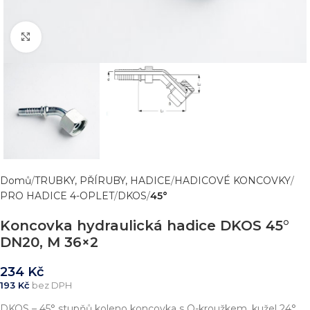
Zvětšit obrázek
Domů
TRUBKY, PŘÍRUBY, HADICE
HADICOVÉ KONCOVKY
PRO HADICE 4-OPLET
DKOS
45°
Koncovka hydraulická hadice DKOS 45°
DN20, M 36×2
234
Kč
193
Kč
bez DPH
DKOS – 45° stupňů koleno koncovka s O-kroužkem, kužel 24°.