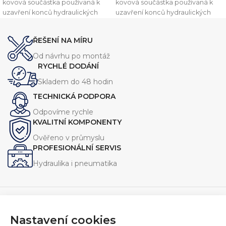
kovová součástka používaná k
kovová součástka používaná k
uzavření konců hydraulických
uzavření konců hydraulických
trubek nebo potrubí. Tento
trubek nebo potrubí. Tento
komponent je navržen v souladu
komponent je navržen v souladu
ŘEŠENÍ NA MÍRU
s normou
DIN 2353
, což zajišťuje
s normou
DIN 2353
, což zajišťuje
vysokou kvalitu a kompatibilitu s
vysokou kvalitu a kompatibilitu s
Od návrhu po montáž
dalšími komponenty v
dalšími komponenty v
RYCHLÉ DODÁNÍ
hydraulických systémech.
hydraulických systémech.
Skladem do 48 hodin
TECHNICKÁ PODPORA
Odpovíme rychle
KVALITNÍ KOMPONENTY
Ověřeno v průmyslu
PROFESIONÁLNÍ SERVIS
Hydraulika i pneumatika
Nastavení cookies