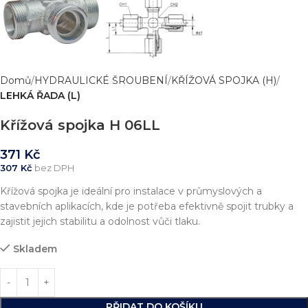
Domů
HYDRAULICKÉ ŠROUBENÍ
KŘÍŽOVÁ SPOJKA (H)
LEHKÁ ŘADA (L)
Křížová spojka H 06LL
371
Kč
307
Kč
bez DPH
Křížová spojka je ideální pro instalace v průmyslových a
stavebních aplikacích, kde je potřeba efektivně spojit trubky a
zajistit jejich stabilitu a odolnost vůči tlaku.
Skladem
PŘIDAT DO KOŠÍKU