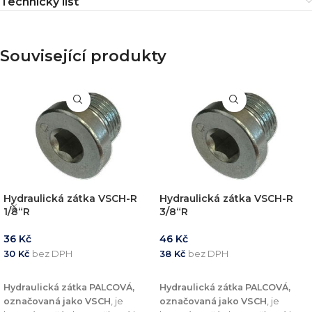
Technický list
Související produkty
Hydraulická zátka VSCH-R
Hydraulická zátka VSCH-R
1/8“R
3/8“R
36
Kč
46
Kč
30
Kč
bez DPH
38
Kč
bez DPH
PŘIDAT DO KOŠÍKU
PŘIDAT DO KOŠÍKU
Hydraulická zátka PALCOVÁ,
Hydraulická zátka PALCOVÁ,
označovaná jako VSCH
, je
označovaná jako VSCH
, je