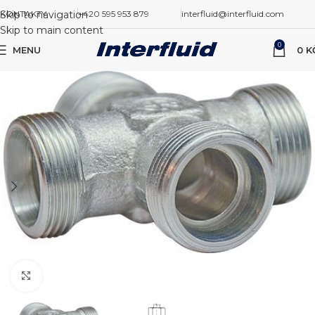
Skip to navigation
KONTAKTY
+420 595 953 879
interfluid@interfluid.com
Skip to main content
0
MENU
0
K
Zvětšit obrázek